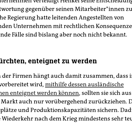
ternehmen verteidigt Henkel seine Entscheidun
wortung gegenüber seinen Mit­ar­bei­te­r*in­nen z
che Regierung hatte leitenden Angestellten von
den Unternehmen mit rechtlichen Konsequenze
nde Fälle sind bislang aber noch nicht bekannt.
ürchten, enteignet zu werden
 der Firmen hängt auch damit zusammen, dass i
vorbereitet wird,
mithilfe dessen ausländische
en enteignet werden können
, sollten sie sich a
 Markt auch nur vorübergehend zurückziehen. D
tsplätze und Produktionskapazitäten sichern. Da
 Wiederkehr nach dem Krieg mindestens sehr teu