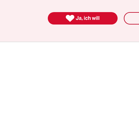
nd verabschiedet haben
, ist nicht bekannt. Gebl
ße Unternehmen als auch Mittelständler, für die

Ja, ich will
 Absatzmarkt ist, wie die Maschinenhersteller Li
e Supermarktkette Globus und eben Ritter Sport.