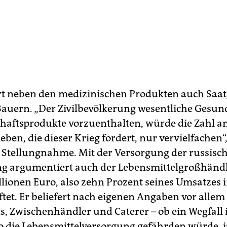
ert neben den medizinischen Produkten auch Saa
Bauern. „Der Zivilbevölkerung wesentliche Gesun
haftsprodukte vorzuenthalten, würde die Zahl a
ben, die dieser Krieg fordert, nur vervielfachen“
er Stellungnahme. Mit der Versorgung der russisc
g argumentiert auch der Lebensmittelgroßhändl
llionen Euro, also zehn Prozent seines Umsatzes 
ftet. Er beliefert nach eigenen Angaben vor allem
s, Zwischenhändler und Caterer – ob ein Wegfall 
o die Lebensmittelversorgung gefährden würde, is