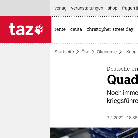
hautnavigation anspringen
hauptinhalt anspringen
footer anspringen
verlag
veranstaltungen
shop
fragen &
rente
ceuta
christopher street day

taz zahl ich
taz zahl ich
Startseite
Öko
Ökonomie
Krieg 
themen
politik
Deutsche Un
Quadr
öko
Noch immer
gesellschaft
kriegsführe
kultur
7.4.2022
18:38
sport