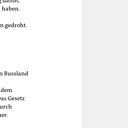
g damit,
u haben.
n gedroht.
n Russland
us dem
as Gesetz
durch
er.