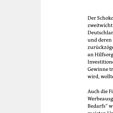
Der Schoko
zweitwicht
Deutschlan
und deren K
zurückzöge
an Hilfsor
Investiti
Gewinne tr
wird, wollt
Auch die F
Werbeausga
Bedarfs“ w