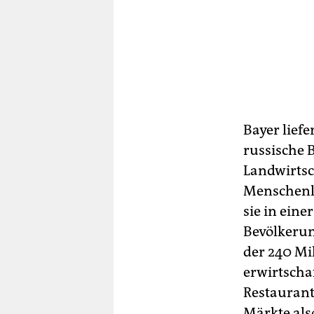
Bayer lief
russische 
Landwirtsc
Menschenle
sie in ein
Bevölkerun
der 240 Mi
erwirtscha
Restaurant
Märkte als