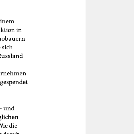
einem
ktion in
kaobauern
 sich
Russland
ternehmen
 gespendet
g- und
glichen
Wie die