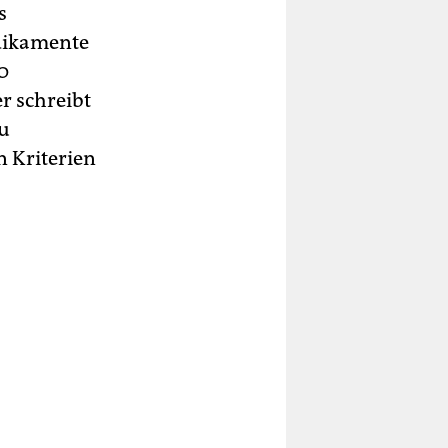
s
dikamente
0
r schreibt
zu
n Kriterien