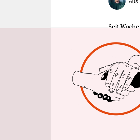
Aus 
epaper login
Seit Woche
Geschäfte 
Deutschland
Sport-Scho
„Quadratis
Schokolade
Wochen nac
Unternehme
Obi. Zahlr
Weiteres i
Wie viele 
Unterneh