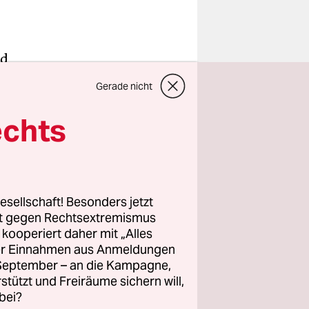
nd
after in
Gerade nicht
Tafel Ritter
 –
echts
terhin
en in den
ige
nental und
esellschaft! Besonders jetzt
rt gegen Rechtsextremismus
bis auf
z kooperiert daher mit „Alles
ller Einnahmen aus Anmeldungen
. September – an die Kampagne,
rstützt und Freiräume sichern will,
bei?
 sich ganz