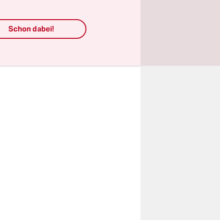
ieben sind
 Russland
Schon dabei!
ebherr und