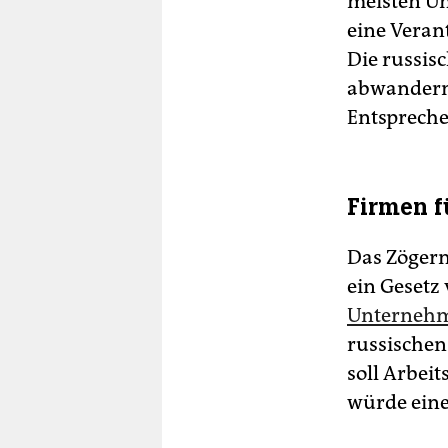
meisten Un
eine Verant
Die russis
abwandern
Entspreche
Firmen f
Das Zögern
ein Gesetz 
Unternehm
russischen
soll Arbei
würde eine