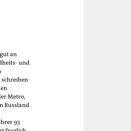
tgut an
dheits- und
n
, schreiben
hen
er Metro,
in Russland
ihrer 93
t fraglich.