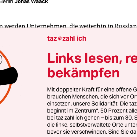
Berlin
Jonas Waack
n werden Unternehmen, die weiterhin in Russla
machen, hart angegangen. Der ukrainische Botsch
taz
zahl ich

, Andrij Melnyk, teilte auf Twitter ein Bild einer 
kolade und einer Abwandlung von dessen Slogan
Links lesen, r
ch. Praktisch. Blut.“ -, weil das Unternehmen wei
bekämpfen
 in russischen Supermärkten verkauft. Zwar hatt
h dem russischen Einmarsch in die Ukraine ein
n ihren Betrieb eingestellt, darunter VW, Conti
Mit doppelter Kraft für eine offene G
brauchen Menschen, die sich vor O
eiche Unternehmen haben sich aber entschieden, 
einsetzen, unsere Solidarität. Die ta
n Russland zu bleiben.
beginnt im Zentrum“. 50 Prozent a
bei taz zahl ich gehen – bis zum 30
der zu Kriegsbeginn noch etwa 3.500 deutschen
die linke, selbstverwaltete Orte unte
bevor sie verschwinden. Sind Sie da
men
inzwischen ihre Produktion eingefroren oder