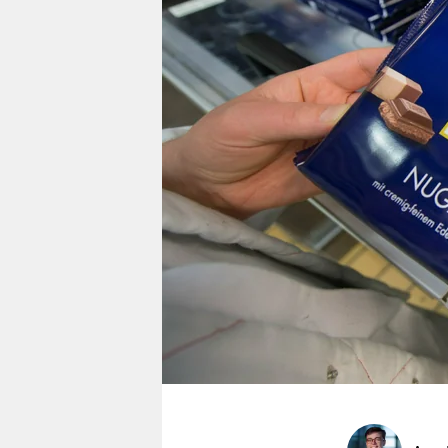
berlin
nord
wahrheit
verlag
verlag
veranstaltungen
shop
fragen & hilfe
unterstützen
abo
genossenschaft