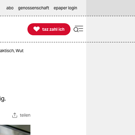
abo
genossenschaft
epaper login

taz zahl ich
taz zahl ich
aktisch, Wut
ig.
teilen