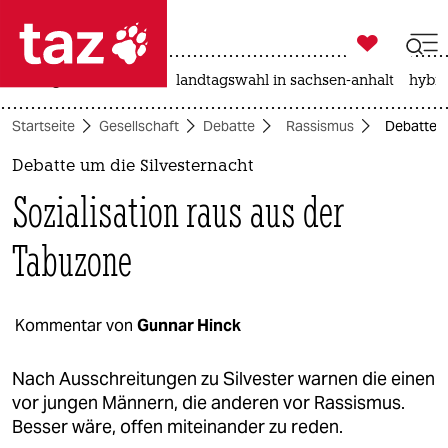

taz zahl ich
niedrigwasser
rente
landtagswahl in sachsen-anhalt
hybri

taz zahl ich
Startseite
Gesellschaft
Debatte
Rassismus
Debatte u
taz zahl ich
Debatte um die Silvesternacht
themen
Sozialisation raus aus der
politik
Tabuzone
öko
gesellschaft
Kommentar von
Gunnar Hinck
kultur
Nach Ausschreitungen zu Silvester warnen die einen
vor jungen Männern, die anderen vor Rassismus.
sport
Besser wäre, offen miteinander zu reden.