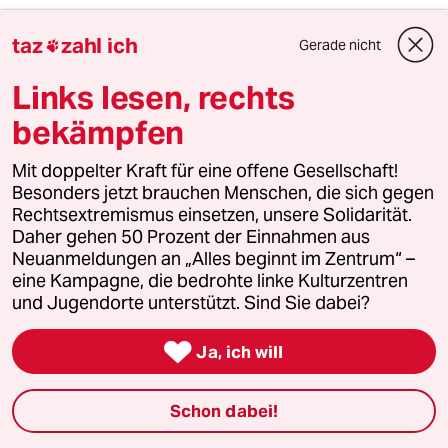
5
Linken-Politikerin von Angern zur Rente
taz
zahl ich
Gerade nicht

„Dem Kanzler ist der Osten egal“
Links lesen, rechts
bekämpfen
6
Ungleichbehandlung im Abstammungsrecht
Mit doppelter Kraft für eine offene Gesellschaft!
Familien ohne Cis-Mann wird es
Besonders jetzt brauchen Menschen, die sich gegen
schwer gemacht
Rechtsextremismus einsetzen, unsere Solidarität.
Daher gehen 50 Prozent der Einnahmen aus
Neuanmeldungen an „Alles beginnt im Zentrum“ –
taz
eine Kampagne, die bedrohte linke Kulturzentren

und Jugendorte unterstützt. Sind Sie dabei?
Folgen Sie uns

Ja, ich will
Schon dabei!
Ressorts