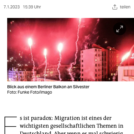
berlin
7.1.2023
15:39 Uhr
teilen
nord
wahrheit
verlag
verlag
veranstaltungen
shop
Blick aus einem Berliner Balkon an Silvester
fragen & hilfe
Foto: Funke Foto/imago
unterstützen
E
abo
s ist paradox: Migration ist eines der
genossenschaft
wichtigsten gesellschaftlichen Themen in
Deutschland. Aber wenn es mal schwierig