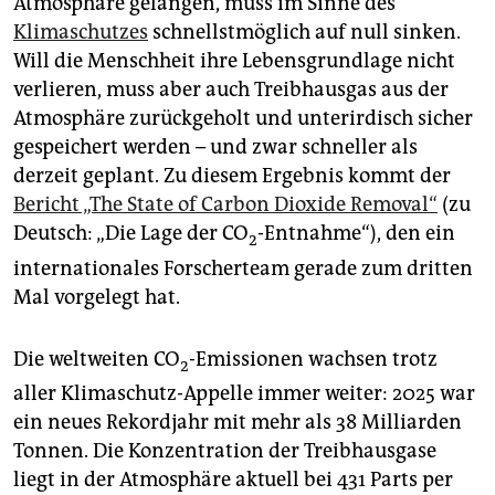
Atmosphäre gelangen, muss im Sinne des
epaper login
Klimaschutzes
schnellstmöglich auf null sinken.
Will die Menschheit ihre Lebensgrundlage nicht
verlieren, muss aber auch Treibhausgas aus der
Atmosphäre zurückgeholt und unterirdisch sicher
gespeichert werden – und zwar schneller als
derzeit geplant. Zu diesem Ergebnis kommt der
Bericht „The State of Carbon Dioxide Removal“
(zu
Deutsch: „Die Lage der CO
-Entnahme“), den ein
2
internationales Forscherteam gerade zum dritten
Mal vorgelegt hat.
Die weltweiten CO
-Emissionen wachsen trotz
2
aller Klimaschutz-Appelle immer weiter: 2025 war
ein neues Rekordjahr mit mehr als 38 Milliarden
Tonnen. Die Konzentration der Treibhausgase
liegt in der Atmosphäre aktuell bei 431 Parts per