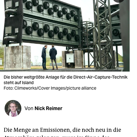
berlin
nord
wahrheit
verlag
verlag
veranstaltungen
Die bisher weltgrößte Anlage für die Direct-Air-Capture-Technik
shop
steht auf Island
Foto: Climeworks/Cover Images/picture alliance
fragen & hilfe
unterstützen
Von
Nick Reimer
abo
genossenschaft
Die Menge an Emissionen, die noch neu in die