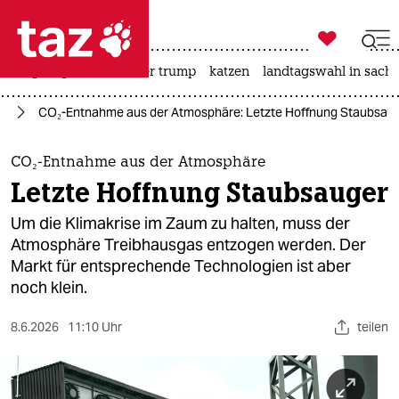

taz zahl ich
bergsteigen
usa unter trump
katzen
landtagswahl in sachs

taz zahl ich
el
CO₂-Entnahme aus der Atmosphäre: Letzte Hoffnung Staubsau
taz zahl ich
themen
CO₂-Entnahme aus der Atmosphäre
Letzte Hoffnung Staubsauger
politik
Um die Klimakrise im Zaum zu halten, muss der
öko
Atmosphäre Treibhausgas entzogen werden. Der
Markt für entsprechende Technologien ist aber
gesellschaft
noch klein.
kultur
8.6.2026
11:10 Uhr
teilen
sport