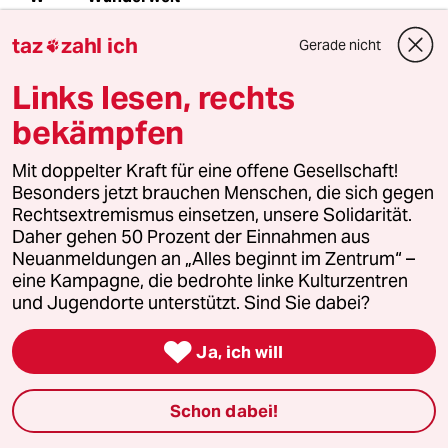
09.06.2026
,
02:12 Uhr
taz
zahl ich
Gerade nicht

Funfact.
Links lesen, rechts
bekämpfen
Es gibt aktuell nur eine wirklich sinnvolle
Nutzungsform von CO2 Abspeicherung.
Mit doppelter Kraft für eine offene Gesellschaft!
Nämlich den Verursachern..also z.B. auch den
Besonders jetzt brauchen Menschen, die sich gegen
Nutzern von Verbrenner-Autos oder
Rechtsextremismus einsetzen, unsere Solidarität.
Gasheizungen, die Kosten des CO2 Bindings
Daher gehen 50 Prozent der Einnahmen aus
direkt in Rechnung zu stellen. Sprich in Form
Neuanmeldungen an „Alles beginnt im Zentrum“ –
(dann sehr deutlich) erhöhter Benzin oder
eine Kampagne, die bedrohte linke Kulturzentren
Gaspreise.
und Jugendorte unterstützt. Sind Sie dabei?

Ja, ich will
Das hätte dann wirklich einen direkten und sehr
sinnvollen Impact bei der
Schon dabei!
Bewusstseinsbildung.