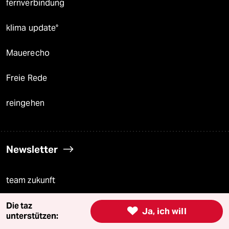
fernverbindung
klima update°
Mauerecho
Freie Rede
reingehen
Newsletter
team zukunft
taz frisch
Die taz

Ja, ich will
unterstützen: