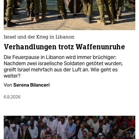
berlin
nord
wahrheit
Israel und der Krieg in Libanon
verlag
Verhandlungen trotz Waffenunruhe
verlag
Die Feuerpause in Libanon wird immer brüchiger:
Nachdem zwei israelische Soldaten getötet wurden,
veranstaltungen
greift Israel mehrfach aus der Luft an. Wie geht es
weiter?
shop
Von
Serena Bilanceri
fragen & hilfe
6.8.2026
unterstützen
abo
genossenschaft