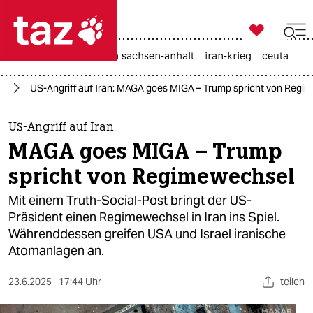

taz zahl ich
hitze
landtagswahl in sachsen-anhalt
iran-krieg
ceuta

taz zahl ich
an
US-Angriff auf Iran: MAGA goes MIGA – Trump spricht von Regi
taz zahl ich
themen
US-Angriff auf Iran
MAGA goes MIGA – Trump
politik
spricht von Regimewechsel
öko
Mit einem Truth-Social-Post bringt der US-
Präsident einen Regimewechsel in Iran ins Spiel.
gesellschaft
Währenddessen greifen USA und Israel iranische
Atomanlagen an.
kultur
sport
23.6.2025
17:44 Uhr
teilen