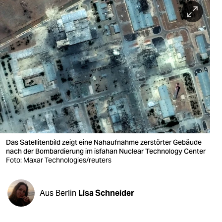
berlin
nord
wahrheit
verlag
verlag
veranstaltungen
shop
Das Satellitenbild zeigt eine Nahaufnahme zerstörter Gebäude
fragen & hilfe
nach der Bombardierung im isfahan Nuclear Technology Center
Foto: Maxar Technologies/reuters
unterstützen
abo
Aus Berlin
Lisa Schneider
genossenschaft