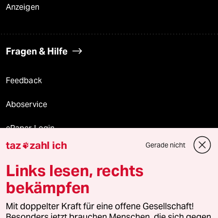
Anzeigen
Fragen & Hilfe
Feedback
Aboservice
ePaper Login
taz
zahl ich
Gerade nicht

Downloads für Abonnierende
Links lesen, rechts
bekämpfen
© 2026 taz Verlags und Vertriebs GmbH
Alle Rechte vorbehalten. Bei rechtlichen Fragen oder für Genehmigungen
Mit doppelter Kraft für eine offene Gesellschaft!
wenden Sie sich bitte an
lizenzen@taz.de
Besonders jetzt brauchen Menschen, die sich gegen