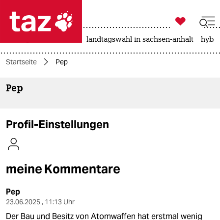

taz zahl ich
niedrigwasser
rente
landtagswahl in sachsen-anhalt
hybri

taz zahl ich
Startseite
Pep
taz zahl ich
Pep
themen
politik
Profil-Einstellungen
öko
gesellschaft
meine Kommentare
kultur
Pep
sport
23.06.2025 , 11:13 Uhr
Der Bau und Besitz von Atomwaffen hat erstmal wenig