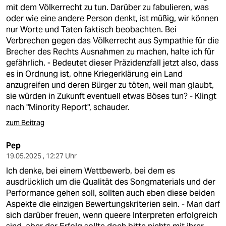
berlin
mit dem Völkerrecht zu tun. Darüber zu fabulieren, was
oder wie eine andere Person denkt, ist müßig, wir können
nord
nur Worte und Taten faktisch beobachten. Bei
Verbrechen gegen das Völkerrecht aus Sympathie für die
wahrheit
Brecher des Rechts Ausnahmen zu machen, halte ich für
gefährlich. - Bedeutet dieser Präzidenzfall jetzt also, dass
verlag
es in Ordnung ist, ohne Kriegerklärung ein Land
anzugreifen und deren Bürger zu töten, weil man glaubt,
verlag
sie würden in Zukunft eventuell etwas Böses tun? - Klingt
nach "Minority Report", schauder.
veranstaltungen
zum Beitrag
shop
Pep
fragen & hilfe
19.05.2025 , 12:27 Uhr
unterstützen
Ich denke, bei einem Wettbewerb, bei dem es
ausdrücklich um die Qualität des Songmaterials und der
abo
Performance gehen soll, sollten auch eben diese beiden
Aspekte die einzigen Bewertungskriterien sein. - Man darf
genossenschaft
sich darüber freuen, wenn queere Interpreten erfolgreich