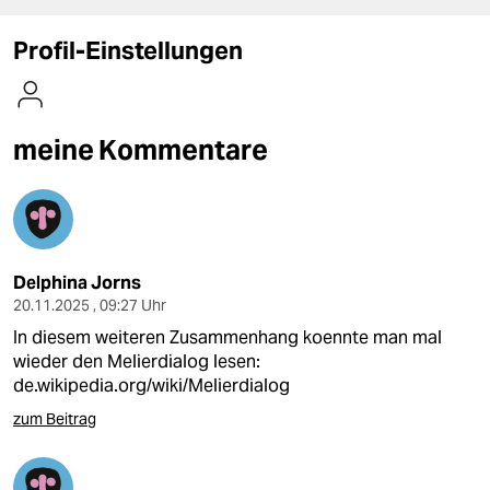
berlin
Profil-Einstellungen
nord
wahrheit
meine Kommentare
verlag
verlag
veranstaltungen
shop
Delphina Jorns
20.11.2025 , 09:27 Uhr
fragen & hilfe
In diesem weiteren Zusammenhang koennte man mal
wieder den Melierdialog lesen:
unterstützen
de.wikipedia.org/wiki/Melierdialog
abo
zum Beitrag
genossenschaft