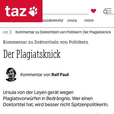

taz zahl ich
niedrigwasser
afd
bundeswehr
ceuta
rente

taz zahl ich
hland
Kommentar zu Doktortiteln von Politikern: Der Plagiatsknick
taz zahl ich
Kommentar zu Doktortiteln von Politikern
themen
Der Plagiatsknick
politik
öko
Kommentar von
Ralf Pauli
gesellschaft
kultur
Ursula von der Leyen gerät wegen
Plagiatsvorwürfen in Bedrängnis. Wer einen
sport
Doktortitel hat, wird besser nicht SpitzenpolitikerIn.