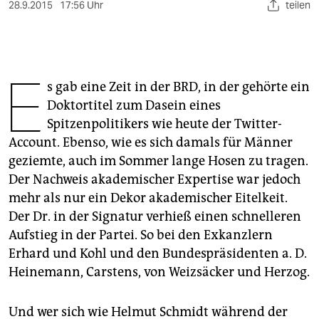
berlin
28.9.2015
17:56 Uhr
teilen
nord
wahrheit
E
s gab eine Zeit in der BRD, in der gehörte ein
verlag
Doktortitel zum Dasein eines
Spitzenpolitikers wie heute der Twitter-
verlag
Account. Ebenso, wie es sich damals für Männer
veranstaltungen
geziemte, auch im Sommer lange Hosen zu tragen.
Der Nachweis akademischer Expertise war jedoch
shop
mehr als nur ein Dekor akademischer Eitelkeit.
fragen & hilfe
Der Dr. in der Signatur verhieß einen schnelleren
Aufstieg in der Partei. So bei den Exkanzlern
unterstützen
Erhard und Kohl und den Bundespräsidenten a. D.
abo
Heinemann, Carstens, von Weizsäcker und Herzog.
genossenschaft
Und wer sich wie Helmut Schmidt während der