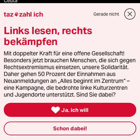
Ceuta
taz
zahl ich
Gerade nicht

Rente
Links lesen, rechts
bekämpfen
Verlag
Mit doppelter Kraft für eine offene Gesellschaft!
Besonders jetzt brauchen Menschen, die sich gegen
Aktuelles
Rechtsextremismus einsetzen, unsere Solidarität.
Daher gehen 50 Prozent der Einnahmen aus
Hausblog
Neuanmeldungen an „Alles beginnt im Zentrum“ –
eine Kampagne, die bedrohte linke Kulturzentren
Die Seitenwende
und Jugendorte unterstützt. Sind Sie dabei?

Stellen
Ja, ich will
Presse
Schon dabei!