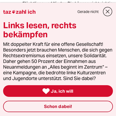
Flüchtlinge und Kinder: Die können nicht richtig
Deutsch, die kosten nur Geld, die schaffen nix
taz
zahl ich
Gerade nicht

und meistens wollte man sie auch gar nicht
haben.
Links lesen, rechts
bekämpfen
Spider J.
Mit doppelter Kraft für eine offene Gesellschaft!
05.10.2014
,
10:36 Uhr
Besonders jetzt brauchen Menschen, die sich gegen
Rechtsextremismus einsetzen, unsere Solidarität.
@90191 (Profil gelöscht):
Daher gehen 50 Prozent der Einnahmen aus
Hallo Hr./Fr. Linksnormal, haben Sie
Neuanmeldungen an „Alles beginnt im Zentrum“ –
denn Kinder? Mir deucht eher nicht.
eine Kampagne, die bedrohte linke Kulturzentren
Aber Hauptsache ne Meinung. Immer.
und Jugendorte unterstützt. Sind Sie dabei?

Ja, ich will
90191 (Profil gelöscht)
9G
05.10.2014
,
12:32 Uhr
Schon dabei!
@Spider J.:
Hallo Herr Spider, sind Sie Muslim?