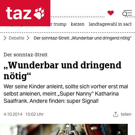

taz zahl ich
bergsteigen
usa unter trump
katzen
landtagswahl in sachs

taz zahl ich
t
Debatte
Der sonntaz-Streit: „Wunderbar und dringend nötig“
taz zahl ich
themen
Der sonntaz-Streit
„Wunderbar und dringend
politik
nötig“
öko
Wer seine Kinder anleint, sollte sich vorher erst mal
selbst anleinen, meint „Super Nanny“ Katharina
gesellschaft
Saalfrank. Andere finden: super Signal!
kultur
4.10.2014
15:02 Uhr
teilen
sport