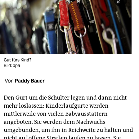
berlin
nord
wahrheit
verlag
verlag
Gut fürs Kind?
Bild: dpa
veranstaltungen
shop
Von
Paddy Bauer
fragen & hilfe
Den Gurt um die Schulter legen und dann nicht
unterstützen
mehr loslassen: Kinderlaufgurte werden
mittlerweile von vielen Babyausstattern
abo
angeboten. Sie werden dem Nachwuchs
genossenschaft
umgebunden, um ihn in Reichweite zu halten und
nicht auf offene Straßen laufen zu lassen. Sie