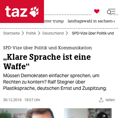

taz zahl ich
nahost-konflikt
usa unter trump
landtagswahl in sachsen-an

taz zahl ich
Startseite
Politik
Deutschland
SPD-Vize über Politik und K
taz zahl ich
themen
SPD-Vize über Politik und Kommunikation
„Klare Sprache ist eine
politik
Waffe“​
öko
Müssen Demokraten einfacher sprechen, um
Rechten zu kontern? Ralf Stegner über
gesellschaft
Plastiksprache, deutschen Ernst und Zuspitzung​.
kultur
30.12.2016
18:57 Uhr
teilen
sport