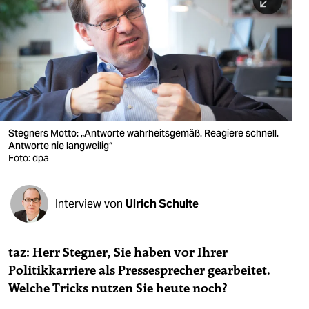
berlin
nord
wahrheit
verlag
verlag
Stegners Motto: „Antworte wahrheitsgemäß. Reagiere schnell.
Antworte nie langweilig“
veranstaltungen
Foto: dpa
shop
fragen & hilfe
Interview von
Ulrich Schulte
unterstützen
taz: Herr Stegner, Sie haben vor Ihrer
abo
Politikkarriere als
Pressesprecher gearbeitet.
genossenschaft
Welche Tricks nutzen Sie heute noch?