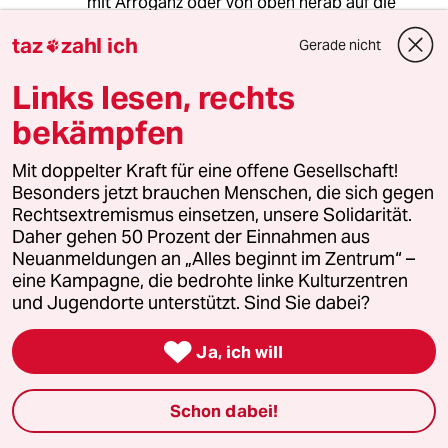
mit Arroganz oder von oben herab auf die
Milieus schauen, aus denen wir stammen."
taz
zahl ich
Gerade nicht

You ran right into that one! - Tut mir leid, aber
Links lesen, rechts
weiter weg von er Realität geht gar nicht. Um
die 20% sprechen eine klare Sprache.
bekämpfen
(Herzliche Grüße von Buschkowsi, Schmidt,
Mit doppelter Kraft für eine offene Gesellschaft!
Sarrazin, Reil...)
Besonders jetzt brauchen Menschen, die sich gegen
Rechtsextremismus einsetzen, unsere Solidarität.
Daher gehen 50 Prozent der Einnahmen aus
571 (Profil gelöscht)
5G
Neuanmeldungen an „Alles beginnt im Zentrum“ –
eine Kampagne, die bedrohte linke Kulturzentren
31.12.2016
,
12:07 Uhr
und Jugendorte unterstützt. Sind Sie dabei?
Ralf Stegner käme überzeugender rüber, wenn
er seine Mundwinkel besser unter Kontrolle

Ja, ich will
hätte.
Der Mann wirkt fast immer irgendwie
schlechtgelaunt.
Schon dabei!