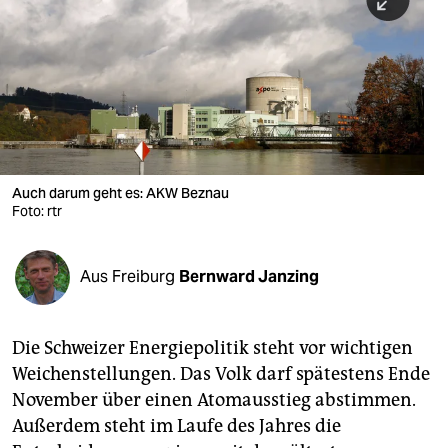
berlin
nord
wahrheit
verlag
verlag
Auch darum geht es: AKW Beznau
Foto: rtr
veranstaltungen
shop
Aus Freiburg
Bernward Janzing
fragen & hilfe
unterstützen
Die Schweizer Energiepolitik steht vor wichtigen
Weichenstellungen. Das Volk darf spätestens Ende
abo
November über einen Atomausstieg abstimmen.
genossenschaft
Außerdem steht im Laufe des Jahres die