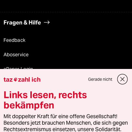
Fragen & Hilfe
Feedback
Aboservice
ePaper Login
taz
zahl ich
Gerade nicht

Downloads für Abonnierende
Links lesen, rechts
bekämpfen
© 2026 taz Verlags und Vertriebs GmbH
Mit doppelter Kraft für eine offene Gesellschaft!
Alle Rechte vorbehalten. Bei rechtlichen Fragen oder für Genehmigungen
wenden Sie sich bitte an
lizenzen@taz.de
Besonders jetzt brauchen Menschen, die sich gegen
Rechtsextremismus einsetzen, unsere Solidarität.