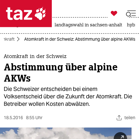

taz zahl ich
niedrigwasser
rente
landtagswahl in sachsen-anhalt
hybri

taz zahl ich
omkraft
Atomkraft in der Schweiz: Abstimmung über alpine AKWs
taz zahl ich
themen
Atomkraft in der Schweiz
Abstimmung über alpine
politik
AKWs
öko
Die Schweizer entscheiden bei einem
Volksentscheid über die Zukunft der Atomkraft. Die
gesellschaft
Betreiber wollen Kosten abwälzen.
kultur
18.5.2016
8:55 Uhr
teilen
sport