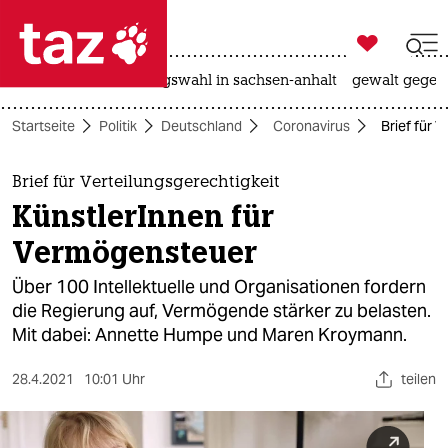

taz zahl ich
hitze
surfen
landtagswahl in sachsen-anhalt
gewalt gegen

taz zahl ich
Startseite
Politik
Deutschland
Coronavirus
Brief für 
taz zahl ich
themen
Brief für Verteilungsgerechtigkeit
KünstlerInnen für
politik
Vermögensteuer
öko
Über 100 Intellektuelle und Organisationen fordern
die Regierung auf, Vermögende stärker zu belasten.
gesellschaft
Mit dabei: Annette Humpe und Maren Kroymann.
kultur
28.4.2021
10:01 Uhr
teilen
sport