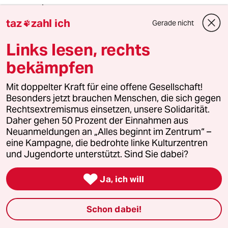
taz
zahl ich
Gerade nicht

97760 (Profil gelöscht)
9G
Links lesen, rechts
28.04.2021
,
23:07 Uhr
@m.d.bichlmeier:
bekämpfen
Möchten Sie denn, daß mit dem
zusätzlichen Geld für die
Mit doppelter Kraft für eine offene Gesellschaft!
Krankenkassen, dann 20% der
Besonders jetzt brauchen Menschen, die sich gegen
Bevölkerung Psychopharmaka
Rechtsextremismus einsetzen, unsere Solidarität.
verschrieben bekommen, und die
Daher gehen 50 Prozent der Einnahmen aus
Anzahl der überflüssigen Hüft, Knie
Neuanmeldungen an „Alles beginnt im Zentrum“ –
und Bandscheibenoperationen sich
eine Kampagne, die bedrohte linke Kulturzentren
auch nochmal schnell verdoppelt?
und Jugendorte unterstützt. Sind Sie dabei?

Ja, ich will
Gerhard Krause
GK
28.04.2021
,
13:38 Uhr
Schon dabei!
@m.d.bichlmeier:
Sie haben recht. Begriffe innerhalb