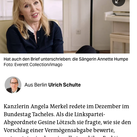
berlin
nord
wahrheit
verlag
verlag
Hat auch den Brief unterschrieben: die Sängerin Annette Humpe
Foto: Everett Collection/imago
veranstaltungen
shop
Aus Berlin
Ulrich Schulte
fragen & hilfe
unterstützen
Kanzlerin Angela Merkel redete im Dezember im
Bundestag Tacheles. Als die Linkspartei-
abo
Abgeordnete Gesine Lötzsch sie fragte, wie sie den
genossenschaft
Vorschlag einer Vermögensabgabe bewerte,