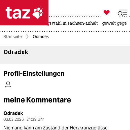

taz zahl ich
hitze
surfen
landtagswahl in sachsen-anhalt
gewalt gegen

taz zahl ich
Startseite
Odradek
taz zahl ich
Odradek
themen
politik
Profil-Einstellungen
öko
gesellschaft
meine Kommentare
kultur
Odradek
sport
03.02.2026 , 21:39 Uhr
Niemand kann am Zustand der Herzkranzgefässe