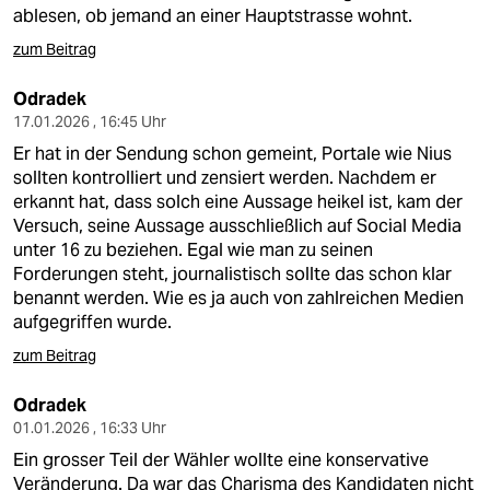
berlin
ablesen, ob jemand an einer Hauptstrasse wohnt.
nord
zum Beitrag
wahrheit
Odradek
17.01.2026 , 16:45 Uhr
verlag
Er hat in der Sendung schon gemeint, Portale wie Nius
sollten kontrolliert und zensiert werden. Nachdem er
verlag
erkannt hat, dass solch eine Aussage heikel ist, kam der
Versuch, seine Aussage ausschließlich auf Social Media
veranstaltungen
unter 16 zu beziehen. Egal wie man zu seinen
Forderungen steht, journalistisch sollte das schon klar
shop
benannt werden. Wie es ja auch von zahlreichen Medien
fragen & hilfe
aufgegriffen wurde.
zum Beitrag
unterstützen
Odradek
abo
01.01.2026 , 16:33 Uhr
genossenschaft
Ein grosser Teil der Wähler wollte eine konservative
Veränderung. Da war das Charisma des Kandidaten nicht