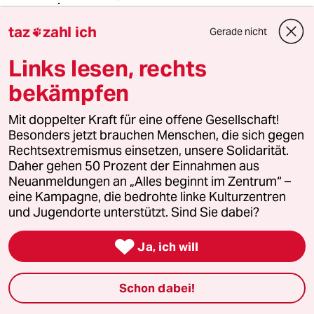
taz
zahl ich
Gerade nicht

LesMankov
L
Links lesen, rechts
07.02.2019
,
12:17 Uhr
@fvaderno:
bekämpfen
Was ist der 'extreme' Standpunkt der
TAZ? Rechtsstaat und keine
Mit doppelter Kraft für eine offene Gesellschaft!
Abschiebungen in ein Kriegsland?
Besonders jetzt brauchen Menschen, die sich gegen
Erscheint mir ehrlich gesagt sehr
Rechtsextremismus einsetzen, unsere Solidarität.
vernünftig.
Daher gehen 50 Prozent der Einnahmen aus
Neuanmeldungen an „Alles beginnt im Zentrum“ –
eine Kampagne, die bedrohte linke Kulturzentren
und Jugendorte unterstützt. Sind Sie dabei?
80975 (Profil gelöscht)
8G
07.02.2019
,
13:18 Uhr

Ja, ich will
@LesMankov:
In Bezug auf die Taz dürfte die über
den aktuellen Artikel hinaus
Schon dabei!
vertretene Maximalforderung nach