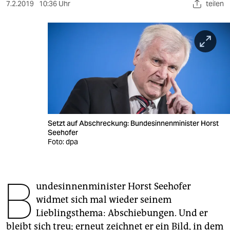
berlin
7.2.2019
10:36 Uhr
teilen
nord
wahrheit
verlag
verlag
veranstaltungen
Setzt auf Abschreckung: Bundesinnenminister Horst
shop
Seehofer
Foto: dpa
fragen & hilfe
unterstützen
B
undesinnenminister Horst Seehofer
abo
widmet sich mal wieder seinem
genossenschaft
Lieblingsthema: Abschiebungen. Und er
bleibt sich treu; erneut zeichnet er ein Bild, in dem