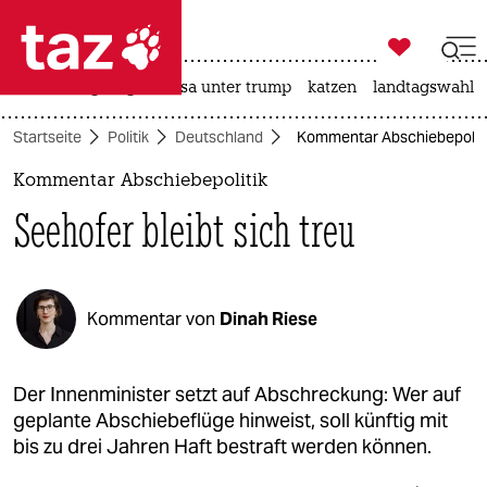

taz zahl ich
hitze
bergsteigen
usa unter trump
katzen
landtagswahl i

taz zahl ich
Startseite
Politik
Deutschland
Kommentar Abschiebepolitik:
taz zahl ich
Kommentar Abschiebepolitik
themen
Seehofer bleibt sich treu
politik
öko
Kommentar von
Dinah Riese
gesellschaft
kultur
Der Innenminister setzt auf Abschreckung: Wer auf
geplante Abschiebeflüge hinweist, soll künftig mit
sport
bis zu drei Jahren Haft bestraft werden können.