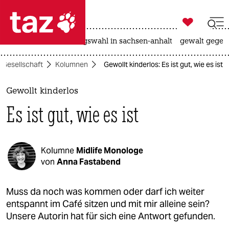

taz zahl ich
hitze
surfen
landtagswahl in sachsen-anhalt
gewalt gegen

taz zahl ich
Gesellschaft
Kolumnen
Gewollt kinderlos: Es ist gut, wie es ist
taz zahl ich
themen
Gewollt kinderlos
Es ist gut, wie es ist
politik
öko
Kolumne
Midlife Monologe
gesellschaft
von
Anna Fastabend
kultur
Muss da noch was kommen oder darf ich weiter
entspannt im Café sitzen und mit mir alleine sein?
sport
Unsere Autorin hat für sich eine Antwort gefunden.