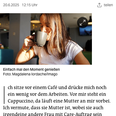
berlin
20.6.2025
12:15 Uhr
teilen
nord
wahrheit
verlag
verlag
veranstaltungen
shop
Einfach mal den Moment genießen
Foto: Magdalena Iordache/imago
fragen & hilfe
I
unterstützen
ch sitze vor einem Café und drücke mich noch
ein wenig vor dem Arbeiten. Vor mir steht ein
abo
Cappuccino, da läuft eine Mutter an mir vorbei.
genossenschaft
Ich vermute, dass sie Mutter ist, wobei sie auch
irgendeine andere Frau mit Care-Auftrag sein