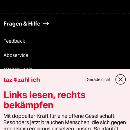
Fragen & Hilfe
Feedback
Aboservice
ePaper Login
taz
zahl ich
Gerade nicht

Downloads für Abonnierende
Links lesen, rechts
bekämpfen
© 2026 taz Verlags und Vertriebs GmbH
Mit doppelter Kraft für eine offene Gesellschaft!
Alle Rechte vorbehalten. Bei rechtlichen Fragen oder für Genehmigungen
wenden Sie sich bitte an
lizenzen@taz.de
Besonders jetzt brauchen Menschen, die sich gegen
Rechtsextremismus einsetzen, unsere Solidarität.