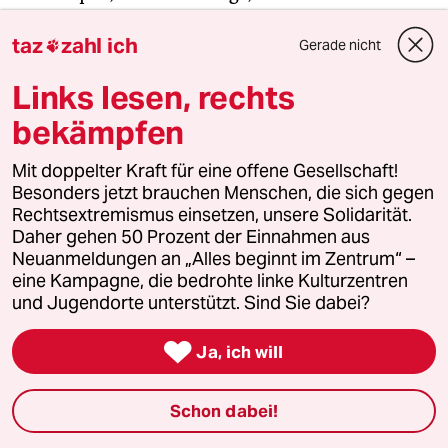
Schneidemaschine für 35 mm, zwei Filme, „Jagd
taz
zahl ich
auf Nihil Baxter“ und „Texas“, in riesigen Kartons.
Gerade nicht

Das sind Sachen, die ich nicht wegschmeißen
Links lesen, rechts
kann.
bekämpfen
Zum neuen Jahr fasst man normalerweise gute
Mit doppelter Kraft für eine offene Gesellschaft!
Vorsätze. Haben Sie einen guten Nachsatz?
Besonders jetzt brauchen Menschen, die sich gegen
Rechtsextremismus einsetzen, unsere Solidarität.
Maske auf und durch.
Daher gehen 50 Prozent der Einnahmen aus
Neuanmeldungen an „Alles beginnt im Zentrum“ –
eine Kampagne, die bedrohte linke Kulturzentren
und Jugendorte unterstützt. Sind Sie dabei?
Die Engagierten stärken

Ja, ich will
Der drohende Erfolg der AfD bei den kommenden
Landtagswahlen zeigt, wie stark rechtsextreme
Schon dabei!
Kräfte inzwischen geworden sind. Gerade jetzt