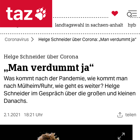

taz zahl ich
niedrigwasser
rente
landtagswahl in sachsen-anhalt
hybri

taz zahl ich
Coronavirus
Helge Schneider über Corona: „Man verdummt ja“
taz zahl ich
themen
Helge Schneider über Corona
„Man verdummt ja“
politik
Was kommt nach der Pandemie, wie kommt man
öko
nach Mülheim/Ruhr, wie geht es weiter? Helge
Schneider im Gespräch über die großen und kleinen
gesellschaft
Danachs.
kultur
2.1.2021
18:21 Uhr
teilen
sport