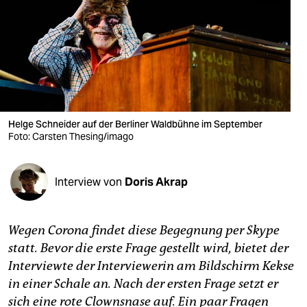
berlin
nord
wahrheit
verlag
verlag
Helge Schneider auf der Berliner Waldbühne im September
Foto: Carsten Thesing/imago
veranstaltungen
shop
Interview von
Doris Akrap
fragen & hilfe
unterstützen
Wegen Corona findet diese Begegnung per Skype
statt. Bevor die erste Frage gestellt wird, bietet der
abo
Interviewte der Interviewerin am Bildschirm Kekse
genossenschaft
in einer Schale an. Nach der ersten Frage setzt er
sich eine rote Clownsnase auf. Ein paar Fragen