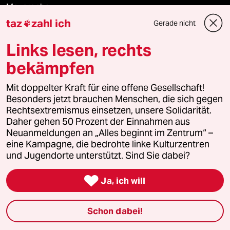
Mauerecho
taz
zahl ich
Gerade nicht

Freie Rede
Links lesen, rechts
reingehen
bekämpfen
Mit doppelter Kraft für eine offene Gesellschaft!
Besonders jetzt brauchen Menschen, die sich gegen
Newsletter
Rechtsextremismus einsetzen, unsere Solidarität.
Daher gehen 50 Prozent der Einnahmen aus
Neuanmeldungen an „Alles beginnt im Zentrum“ –
team zukunft
eine Kampagne, die bedrohte linke Kulturzentren
und Jugendorte unterstützt. Sind Sie dabei?
taz frisch

Ja, ich will
taz zahl ich
taz lab Infobrief
Schon dabei!