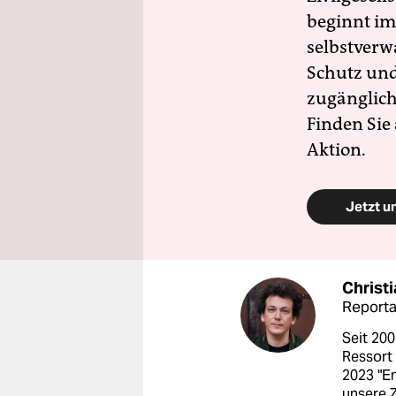
beginnt im
selbstverw
Schutz und 
zugänglich
Finden Sie
Aktion.
Jetzt u
Christ
Report
Seit 200
Ressort
2023 "E
unsere Z