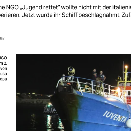
e NGO „Jugend rettet“ wollte nicht mit der italien
erieren. Jetzt wurde ihr Schiff beschlagnahmt. Zufa
Uhr
 NGO
m 2.
 von
usa
 dpa