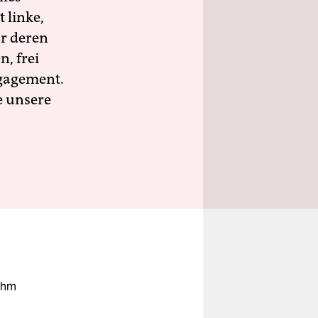
 linke,
ür deren
n, frei
ngagement.
e unsere
ihm