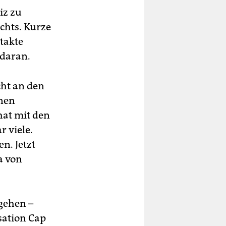
iz zu
chts. Kurze
takte
 daran.
cht an den
inen
hat mit den
 viele.
n. Jetzt
a von
ugehen –
sation Cap