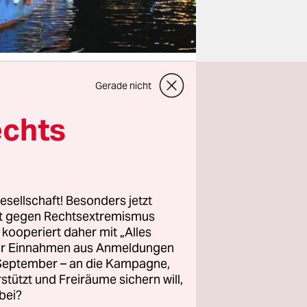
Gerade nicht
echts
ienische
 Einreise.
 NGO
iff
großen
esellschaft! Besonders jetzt
rt gegen Rechtsextremismus
z kooperiert daher mit „Alles
ller Einnahmen aus Anmeldungen
OS
. September – an die Kampagne,
rstützt und Freiräume sichern will,
tte die
bei?
n zu