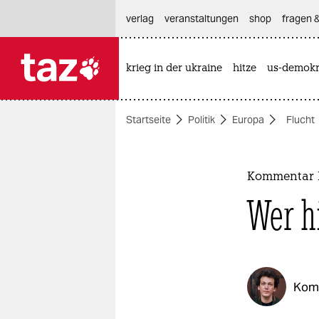
hautnavigation anspringen
hauptinhalt anspringen
footer anspringen
verlag
veranstaltungen
shop
fragen &
krieg in der ukraine
hitze
us-demokr

taz zahl ich
taz zahl ich
Startseite
Politik
Europa
Flucht
themen
politik
Kommentar Fl
öko
Wer h
gesellschaft
kultur
Kom
sport