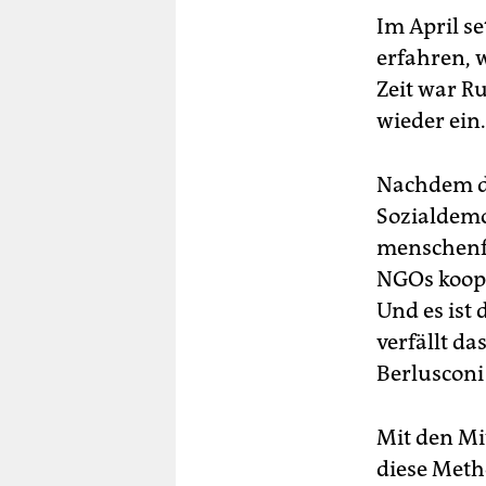
Im April s
erfahren, 
Zeit war R
wieder ein
Nachdem de
Sozialdemo
menschenfr
NGOs koope
Und es ist 
verfällt d
Berlusconi
Mit den Mit
diese Meth