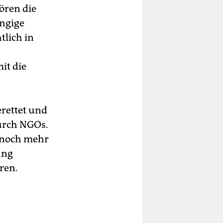
ören die
ngige
htlich in
it die
rettet und
durch NGOs.
s noch mehr
ung
ren.