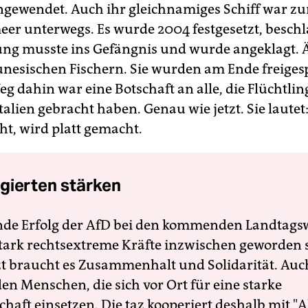
ewendet. Auch ihr gleichnamiges Schiff war zu
eer unterwegs. Es wurde 2004 festgesetzt, besc
ung musste ins Gefängnis und wurde angeklagt. 
tunesischen Fischern. Sie wurden am Ende freige
g dahin war eine Botschaft an alle, die Flüchtlin
alien gebracht haben. Genau wie jetzt. Sie lautet
ht, wird platt gemacht.
gierten stärken
nde Erfolg der AfD bei den kommenden Landtags
 stark rechtsextreme Kräfte inzwischen geworden 
zt braucht es Zusammenhalt und Solidarität. Auc
en Menschen, die sich vor Ort für eine starke
schaft einsetzen. Die taz kooperiert deshalb mit "A