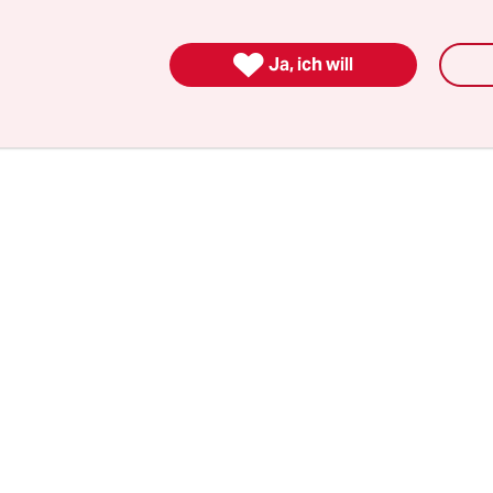
m Dienstag stellt ein Richter einen Durchsuchun

Ja, ich will