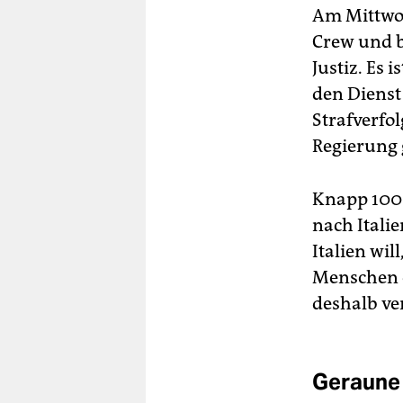
Am Mittwoc
Crew und b
Justiz. Es i
den Dienst 
Strafverfo
Regierung 
Knapp 100.
nach Itali
Italien wi
Menschen e
deshalb ver
Geraune