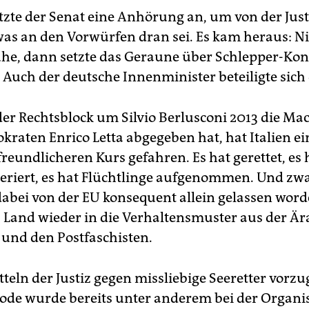
etzte der Senat eine Anhörung an, um von der Just
was an den Vorwürfen dran sei. Es kam heraus: Ni
uhe, dann setzte das Geraune über Schlepper-Kon
. Auch der deutsche Innenminister beteiligte sich
r Rechtsblock um Silvio Berlusconi 2013 die Ma
kraten Enrico Letta abgegeben hat, hat Italien e
eundlicheren Kurs gefahren. Es hat gerettet, es 
riert, es hat Flüchtlinge aufgenommen. Und zwar
dabei von der EU konsequent allein gelassen worde
as Land wieder in die Verhaltensmuster aus der Är
 und den Postfaschisten.
teln der Justiz gegen missliebige Seeretter vorz
ode wurde bereits unter anderem bei der Organi