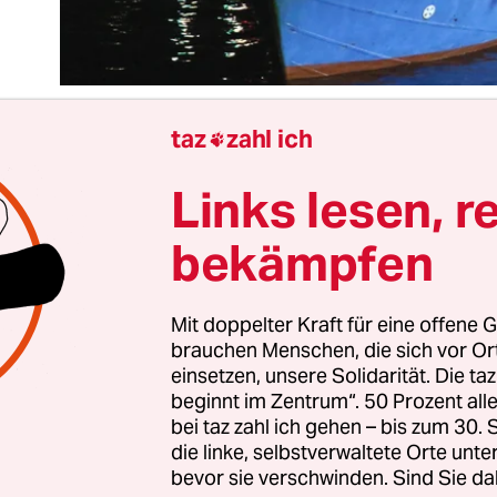
taz
zahl ich

Links lesen, r
glaube, wer will: Seit einem Jahr ermittelt die ital
stiz gegen Unbekannt wegen Beihilfe zur illegalen
bekämpfen
nn sollen sich die Verdachtsmomente gegen die
tet“ plötzlich so weit erhärtet haben,
dass ihr Sch
ahmt wird
– und das genau einen Tag nach dem 
Mit doppelter Kraft für eine offene G
brauchen Menschen, die sich vor O
 dem Innenminister?
einsetzen, unsere Solidarität. Die ta
beginnt im Zentrum“. 50 Prozent a
hatten sich „Jugend Rettet“ und vier andere NG
bei taz zahl ich gehen – bis zum 30
die linke, selbstverwaltete Orte unte
 einen Verhaltenskodex zu unterschreiben. Den ha
bevor sie verschwinden. Sind Sie da
he Regierung sich ausgedacht, um sie an ihrem Tu