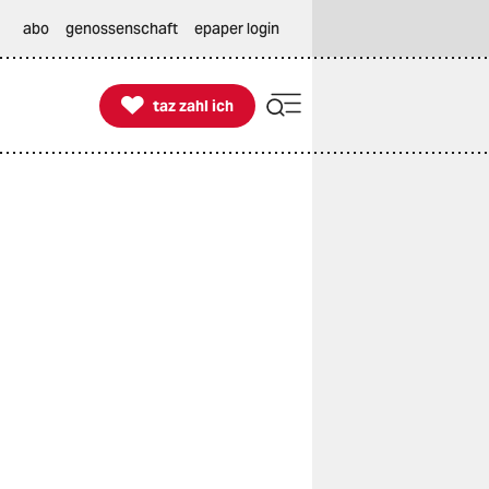
abo
genossenschaft
epaper login

taz zahl ich
taz zahl ich