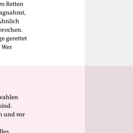
m Retten
hlagnahmt,
Ähnlich
sprochen.
ge gerettet
: Wer
wahlen
sind.
h und vor
lles