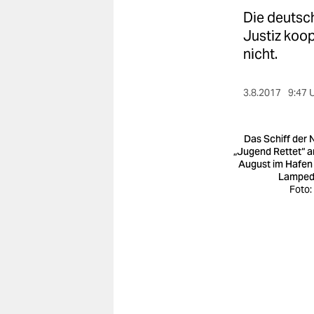
berlin
Die deutsch
nord
Justiz koop
nicht.
wahrheit
verlag
3.8.2017
9:47 
verlag
Das Schiff der
veranstaltungen
„Jugend Rettet“ a
August im Hafen
Lamped
shop
Foto:
fragen & hilfe
unterstützen
abo
genossenschaft