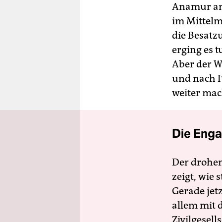
Anamur ang
im Mittelm
die Besatz
erging es 
Aber der We
und nach It
weiter mac
Die Enga
Der drohe
zeigt, wie
Gerade jet
allem mit d
Zivilgesell