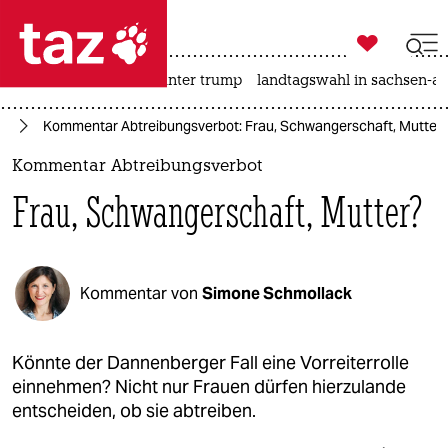

taz zahl ich
nahost-konflikt
usa unter trump
landtagswahl in sachsen-an

taz zahl ich
ng
Kommentar Abtreibungsverbot: Frau, Schwangerschaft, Mutter
taz zahl ich
Kommentar Abtreibungsverbot
themen
Frau, Schwangerschaft, Mutter?
politik
öko
Kommentar von
Simone Schmollack
gesellschaft
kultur
Könnte der Dannenberger Fall eine Vorreiterrolle
einnehmen? Nicht nur Frauen dürfen hierzulande
sport
entscheiden, ob sie abtreiben.