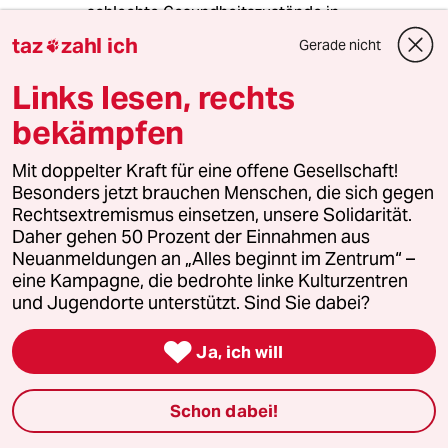
schlechte Gesundheitszustände in
Krankenhäusern, meinen Sie das betrifft nicht
taz
zahl ich
Gerade nicht

auch Leben?
Links lesen, rechts
bekämpfen
Läufer
L
08.02.2017
,
12:31 Uhr
Mit doppelter Kraft für eine offene Gesellschaft!
Besonders jetzt brauchen Menschen, die sich gegen
@LastHope:
Rechtsextremismus einsetzen, unsere Solidarität.
Volle Zustimmung!
Daher gehen 50 Prozent der Einnahmen aus
Das ach-so-wertvolle ungeborene
Neuanmeldungen an „Alles beginnt im Zentrum“ –
Leben ist biologisch gesehen auch
eine Kampagne, die bedrohte linke Kulturzentren
nicht wertvoller als der totgequälte
und Jugendorte unterstützt. Sind Sie dabei?
Wal, die eingesperrte und
ausgebeutete Milchkuh oder der von

Jägern abgeknallte Fuchs.
Ja, ich will
Menschen gibt es mehr als genug auf
Schon dabei!
unserem Planeten. Die "Krone der
Schöpfung" richtet weiß Gott schon