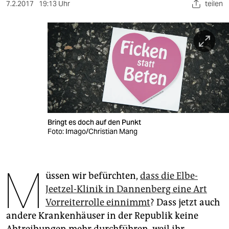
berlin
7.2.2017
19:13 Uhr
teilen
nord
wahrheit
verlag
verlag
veranstaltungen
Bringt es doch auf den Punkt
shop
Foto: Imago/Christian Mang
fragen & hilfe
M
unterstützen
üssen wir befürchten,
dass die Elbe-
Jeetzel-Klinik in Dannenberg eine Art
abo
Vorreiterrolle einnimmt
? Dass jetzt auch
genossenschaft
andere Krankenhäuser in der Republik keine