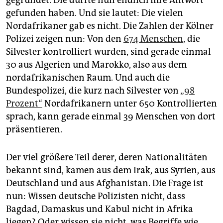
gegründet. Die dürfte nun endlich ihre Antwort
epaper login
gefunden haben. Und sie lautet: Die vielen
Nordafrikaner gab es nicht. Die Zahlen der Kölner
Polizei zeigen nun: Von den
674 Menschen
, die
Silvester kontrolliert wurden, sind gerade einmal
30 aus Algerien und Marokko, also aus dem
nordafrikanischen Raum. Und auch die
Bundespolizei, die kurz nach Silvester von
„98
Prozent“
Nordafrikanern unter 650 Kontrollierten
sprach, kann gerade einmal 39 Menschen von dort
präsentieren.
Der viel größere Teil derer, deren Nationalitäten
bekannt sind, kamen aus dem Irak, aus Syrien, aus
Deutschland und aus Afghanistan. Die Frage ist
nun: Wissen deutsche Polizisten nicht, dass
Bagdad, Damaskus und Kabul nicht in Afrika
liegen? Oder wissen sie nicht, was Begriffe wie