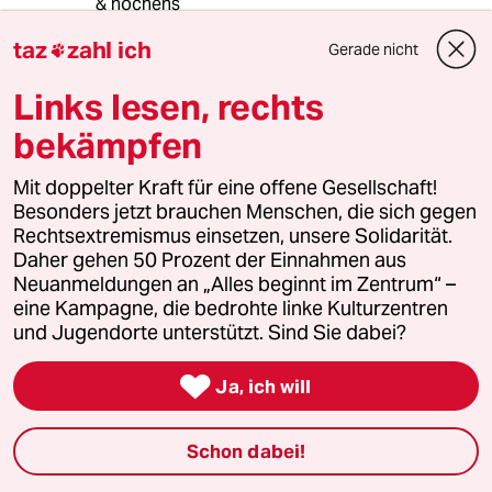
& nochens
taz
zahl ich
Gerade nicht

Klar. PolizeiPräsi-Test op jot kölsch?
"Hätt er denn Waidmarkt im Griff jehat?"* (Wie
Links lesen, rechts
früher Davidswache HH
"Da is auch noch niemand zufuß die
bekämpfen
Stufen runterjekommen!" = In Kölle -"Gehn da
selbst Hardcore-Jungs -
Mit doppelter Kraft für eine offene Gesellschaft!
Nur zitternd durch die Tür - eh se
Besonders jetzt brauchen Menschen, die sich gegen
In nen Pfosten laufen?!")
Rechtsextremismus einsetzen, unsere Solidarität.
Klar. Wenn ja* - kann OB werden! Normal. & Oh
Daher gehen 50 Prozent der Einnahmen aus
ja! - doch doch -
Neuanmeldungen an „Alles beginnt im Zentrum“ –
Einen! - hatten wir! PolPrä RP OB!
eine Kampagne, die bedrohte linke Kulturzentren
Klar. Verwaltungsfachmann &! aus der
und Jugendorte unterstützt. Sind Sie dabei?
Verbotenen Stadt!-;) D-dorf! Ja wie?!
Klar. Höhere Weihen für Mathis?

Ja, ich will
Vergiß es x-fach! Normal.
So geht das.
Schon dabei!