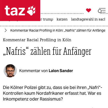

taz zahl ich
bergsteigen
usa unter trump
katzen
landtagswahl in sachs

taz zahl ich
us
Kommentar Racial Profiling in Köln: „Nafris“ zählen für Anfänger
taz zahl ich
Kommentar Racial Profiling in Köln
themen
„Nafris“ zählen für Anfänger
politik
öko
Kommentar von
Lalon Sander
gesellschaft
kultur
Die Kölner Polizei gibt zu, dass sie bei ihren „Nafri“-
Kontrollen kaum Nordafrikaner erfasst hat. War es
sport
Inkompetenz oder Rassismus?