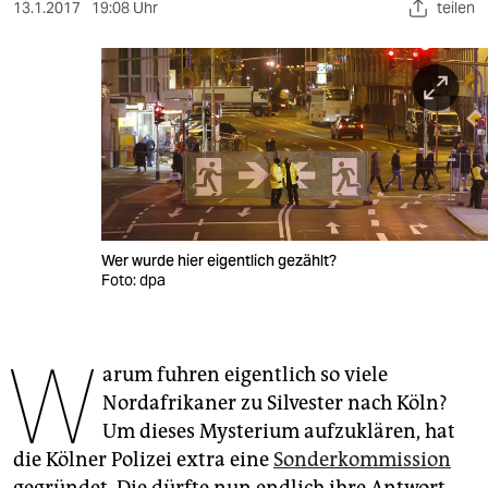
berlin
13.1.2017
19:08 Uhr
teilen
nord
wahrheit
verlag
verlag
veranstaltungen
Wer wurde hier eigentlich gezählt?
shop
Foto: dpa
fragen & hilfe
W
unterstützen
arum fuhren eigentlich so viele
Nordafrikaner zu Silvester nach Köln?
abo
Um dieses Mysterium aufzuklären, hat
genossenschaft
die Kölner Polizei extra eine
Sonderkommission