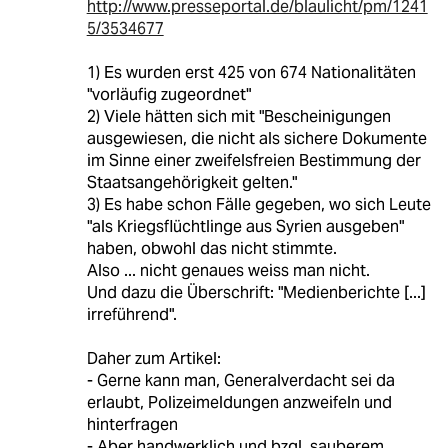
http://www.presseportal.de/blaulicht/pm/1241
5/3534677
1) Es wurden erst 425 von 674 Nationalitäten
"vorläufig zugeordnet"
2) Viele hätten sich mit "Bescheinigungen
ausgewiesen, die nicht als sichere Dokumente
im Sinne einer zweifelsfreien Bestimmung der
Staatsangehörigkeit gelten."
3) Es habe schon Fälle gegeben, wo sich Leute
"als Kriegsflüchtlinge aus Syrien ausgeben"
haben, obwohl das nicht stimmte.
Also ... nicht genaues weiss man nicht.
Und dazu die Überschrift: "Medienberichte [...]
irreführend".
Daher zum Artikel:
- Gerne kann man, Generalverdacht sei da
erlaubt, Polizeimeldungen anzweifeln und
hinterfragen
- Aber handwerklich und bzgl. sauberem