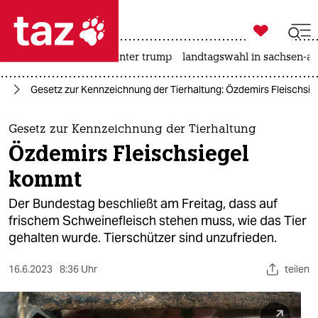

taz zahl ich
nahost-konflikt
usa unter trump
landtagswahl in sachsen-an

taz zahl ich
ft
Gesetz zur Kennzeichnung der Tierhaltung: Özdemirs Fleischsi
taz zahl ich
themen
Gesetz zur Kennzeichnung der Tierhaltung
Özdemirs Fleischsiegel
politik
kommt
öko
Der Bundestag beschließt am Freitag, dass auf
frischem Schweine­fleisch stehen muss, wie das Tier
gesellschaft
gehalten wurde. Tierschützer sind unzufrieden.
kultur
16.6.2023
8:36 Uhr
teilen
sport