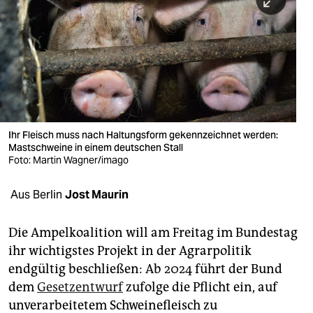
berlin
nord
wahrheit
verlag
verlag
Ihr Fleisch muss nach Haltungsform gekennzeichnet werden:
Mastschweine in einem deutschen Stall
veranstaltungen
Foto: Martin Wagner/imago
shop
Aus Berlin
Jost Maurin
fragen & hilfe
unterstützen
Die Ampelkoalition will am Freitag im Bundestag
ihr wichtigstes Projekt in der Agrarpolitik
abo
endgültig beschließen: Ab 2024 führt der Bund
dem
Gesetzentwurf
zufolge die Pflicht ein, auf
genossenschaft
unverarbeitetem Schweinefleisch zu