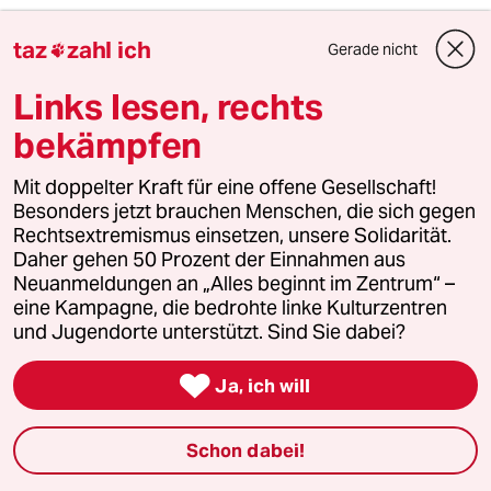
taz
zahl ich
Gerade nicht

Uranus
Links lesen, rechts
16.06.2023
,
22:03 Uhr
bekämpfen
@Günter Witte:
"Aber Özdemir geht es ja auch nicht
um die Verbesserung der Tierhaltung
Mit doppelter Kraft für eine offene Gesellschaft!
sondern um deren Abschaffung."
Besonders jetzt brauchen Menschen, die sich gegen
Rechtsextremismus einsetzen, unsere Solidarität.
Wäre schön, wenn es so wäre. Leider
Daher gehen 50 Prozent der Einnahmen aus
ist dem wohl nicht so.
Neuanmeldungen an „Alles beginnt im Zentrum“ –
eine Kampagne, die bedrohte linke Kulturzentren
und Jugendorte unterstützt. Sind Sie dabei?
Vincent Braun
VB

Ja, ich will
17.06.2023
,
16:15 Uhr
@Uranus:
Nix daran wäre schön.
Schon dabei!
Mensch=Allesfresser. Klar essen wir