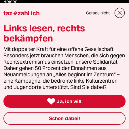
Reisen
taz
zahl ich
Gerade nicht

Kantine
Links lesen, rechts
Shop
bekämpfen
Anzeigen
Mit doppelter Kraft für eine offene Gesellschaft!
Besonders jetzt brauchen Menschen, die sich gegen
Rechtsextremismus einsetzen, unsere Solidarität.
Daher gehen 50 Prozent der Einnahmen aus
Fragen & Hilfe
Neuanmeldungen an „Alles beginnt im Zentrum“ –
eine Kampagne, die bedrohte linke Kulturzentren
und Jugendorte unterstützt. Sind Sie dabei?
Feedback

Ja, ich will
Aboservice
ePaper Login
Schon dabei!