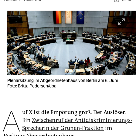
berlin
nord
wahrheit
verlag
verlag
veranstaltungen
shop
Plenarsitzung im Abgeordnetenhaus von Berlin am 6. Juni
Foto: Britta Pedersen/dpa
fragen & hilfe
unterstützen
A
uf X ist die Empörung groß. Der Auslöser:
abo
Ein
Zwischenruf der Antidiskriminierungs-
genossenschaft
Sprecherin der Grünen-Fraktion
im