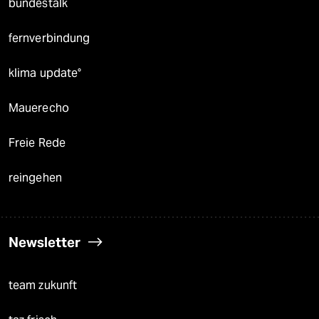
bundestalk
fernverbindung
klima update°
Mauerecho
Freie Rede
reingehen
Newsletter
team zukunft