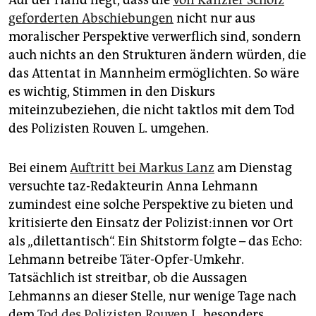
Auf der Hand liegt, dass die
von Kanzler Scholz
geforderten Abschiebungen
nicht nur aus
moralischer Perspektive verwerflich sind, sondern
auch nichts an den Strukturen ändern würden, die
das Attentat in Mannheim ermöglichten. So wäre
es wichtig, Stimmen in den Diskurs
miteinzubeziehen, die nicht taktlos mit dem Tod
des Polizisten Rouven L. umgehen.
Bei einem
Auftritt bei Markus Lanz
am Dienstag
versuchte taz-Redakteurin Anna Lehmann
zumindest eine solche Perspektive zu bieten und
kritisierte den Einsatz der Po­li­zis­t:in­nen vor Ort
als „dilettantisch“. Ein Shitstorm folgte – das Echo:
Lehmann betreibe Täter-Opfer-Umkehr.
Tatsächlich ist streitbar, ob die Aussagen
Lehmanns an dieser Stelle, nur wenige Tage nach
dem
Tod des Polizisten Rouven L.
besonders