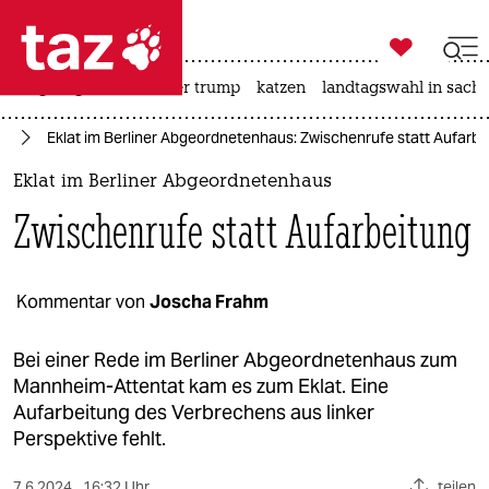

taz zahl ich
bergsteigen
usa unter trump
katzen
landtagswahl in sachs

taz zahl ich
te
Eklat im Berliner Abgeordnetenhaus: Zwischenrufe statt Aufarbe
taz zahl ich
Eklat im Berliner Abgeordnetenhaus
themen
Zwischenrufe statt Aufarbeitung
politik
öko
Kommentar von
Joscha Frahm
gesellschaft
Bei einer Rede im Berliner Abgeordnetenhaus zum
Mannheim-Attentat kam es zum Eklat. Eine
kultur
Aufarbeitung des Verbrechens aus linker
Perspektive fehlt.
sport
7.6.2024
16:32 Uhr
teilen