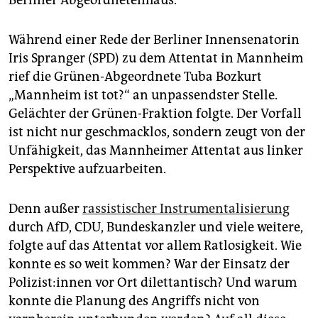
Berliner Abgeordnetenhaus.
epaper login
Während einer Rede der Berliner Innensenatorin
Iris Spranger (SPD) zu dem Attentat in Mannheim
rief die Grünen-Abgeordnete Tuba Bozkurt
„Mannheim ist tot?“ an unpassendster Stelle.
Gelächter der Grünen-Fraktion folgte. Der Vorfall
ist nicht nur geschmacklos, sondern zeugt von der
Unfähigkeit, das Mannheimer Attentat aus linker
Perspektive aufzuarbeiten.
Denn außer
rassistischer Instrumentalisierung
durch AfD, CDU, Bundeskanzler und viele weitere,
folgte auf das Attentat vor allem Ratlosigkeit. Wie
konnte es so weit kommen? War der Einsatz der
Po­li­zis­t:in­nen vor Ort dilettantisch? Und warum
konnte die Planung des Angriffs nicht von