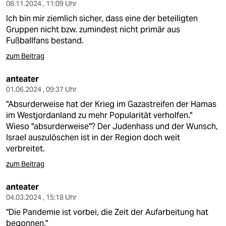
berlin
08.11.2024 , 11:09 Uhr
Ich bin mir ziemlich sicher, dass eine der beteiligten
nord
Gruppen nicht bzw. zumindest nicht primär aus
Fußballfans bestand.
wahrheit
zum Beitrag
verlag
anteater
verlag
01.06.2024 , 09:37 Uhr
"Absurderweise hat der Krieg im Gazastreifen der Hamas
veranstaltungen
im Westjordanland zu mehr Popularität verholfen."
Wieso "absurderweise"? Der Judenhass und der Wunsch,
shop
Israel auszulöschen ist in der Region doch weit
fragen & hilfe
verbreitet.
zum Beitrag
unterstützen
anteater
abo
04.03.2024 , 15:18 Uhr
genossenschaft
"Die Pandemie ist vorbei, die Zeit der Aufarbeitung hat
begonnen."