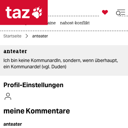

taz zahl ich
hitze
krieg in der ukraine
nahost-konflikt

taz zahl ich
Startseite
anteater
taz zahl ich
anteater
themen
Ich bin keine KommunardIn, sondern, wenn überhaupt,
politik
ein Kommunarde! (vgl. Duden)
öko
Profil-Einstellungen
gesellschaft
kultur
meine Kommentare
sport
anteater