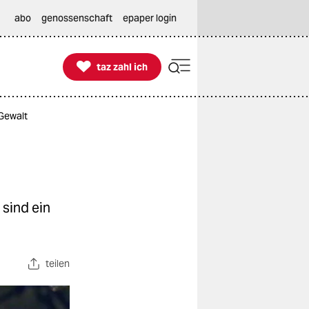
abo
genossenschaft
epaper login

taz zahl ich
taz zahl ich
 Gewalt
 sind ein
teilen