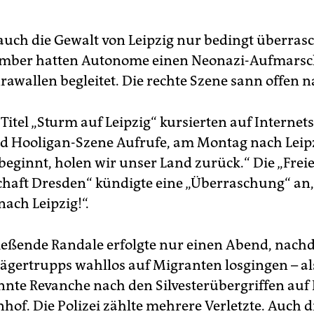
uch die Gewalt von Leipzig nur bedingt überrasc
ember hatten Autonome einen Neonazi-Aufmarsch
rawallen begleitet. Die rechte Szene sann offen 
itel „Sturm auf Leipzig“ kursierten auf Internets
d Hooligan-Szene Aufrufe, am Montag nach Leip
 beginnt, holen wir unser Land zurück.“ Die „Frei
aft Dresden“ kündigte eine „Überraschung“ an
ach Leipzig!“.
ießende Randale erfolgte nur einen Abend, nach
lägertrupps wahllos auf Migranten losgingen – al
nnte Revanche nach den Silvesterübergriffen au
of. Die Polizei zählte mehrere Verletzte. Auch d