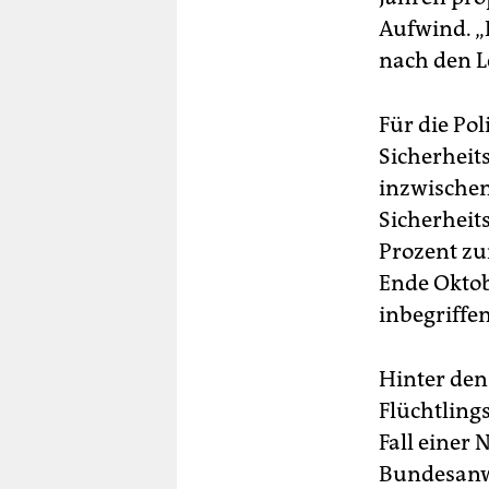
Aufwind. „
nach den L
Für die Po
Sicherheit
inzwischen
Sicherheit
Prozent zu
Ende Oktob
inbegriffen
Hinter den 
Flüchtling
Fall einer 
Bundesanwa