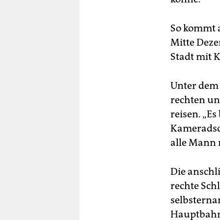
So kommt a
Mitte Dez
Stadt mit K
Unter dem T
rechten un
reisen. „Es
Kameradsch
alle Mann n
Die anschl
rechte Sch
selbsterna
Hauptbahnh