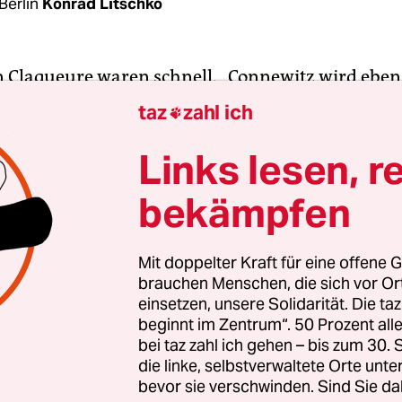
Berlin
Konrad Litschko
n Claqueure waren schnell. „Connewitz wird ebe
einigt“, frohlockte die Leipziger NPD via Twitter,
taz
zahl ich

m Montagabend Gesinnungskameraden im Stadt
Scheiben einwarfen. Andere Neonazis legten nach
Links lesen, r
s er verdient“, schrieben sie im Internet. Oder, s
bekämpfen
ffenen Gewalt in Leipzig: Die rechte Szene gibt si
Mit doppelter Kraft für eine offene G
brauchen Menschen, die sich vor O
 Gegenteil: Sie feiert diese. Die Randale von Conn
einsetzen, unsere Solidarität. Die ta
in weiterer Schritt einer rechtsextremen Szene, d
beginnt im Zentrum“. 50 Prozent a
 stetig radikalisiert.
bei taz zahl ich gehen – bis zum 30
die linke, selbstverwaltete Orte unte
bevor sie verschwinden. Sind Sie da