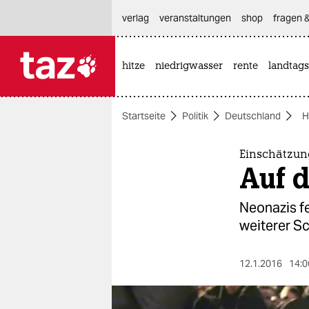
hautnavigation anspringen
hauptinhalt anspringen
footer anspringen
verlag
veranstaltungen
shop
fragen &
hitze
niedrigwasser
rente
landtags

taz zahl ich
taz zahl ich
Startseite
Politik
Deutschland
H
themen
politik
Einschätzun
Auf 
öko
Neonazis fe
gesellschaft
weiterer Sc
kultur
12.1.2016
14:0
sport