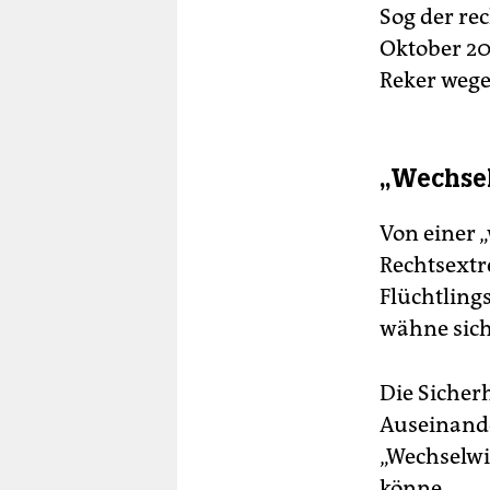
Sog der re
Oktober 20
Reker wegen
„Wechsel
Von einer 
Rechtsextr
Flüchtling
wähne sich
Die Sicher
Auseinande
„Wechselwi
könne.