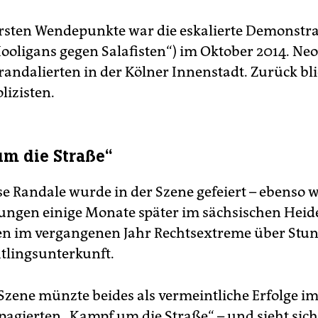
ersten Wendepunkte war die eskalierte Demonstra
ooligans gegen Salafisten“) im Oktober 2014. Ne
randalierten in der Kölner Innenstadt. Zurück bl
olizisten.
m die Straße“
se Randale wurde in der Szene gefeiert – ebenso w
ungen einige Monate später im sächsischen Heid
en im vergangenen Jahr Rechtsextreme über Stu
htlingsunterkunft.
Szene münzte beides als vermeintliche Erfolge im
pagierten „Kampf um die Straße“ – und sieht sic