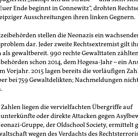
Euer Ende beginnt in Connewitz“, drohten Recht
eipziger Ausschreitungen ihren linken Gegnern.
lizeibehörden stellen die Neonazis ein wachsende
sproblem dar. Jeder zweite Rechtsextremist gilt i
 als gewaltbereit. 990 rechte Gewalttaten zählten
sbehörden schon 2014, dem Hogesa-Jahr – ein An
m Vorjahr. 2015 lagen bereits die vorläufigen Zah
er bei 759 Gewaltdelikten; Nachmeldungen nich
.
Zahlen liegen die vervielfachten Übergriffe auf
sunterkünfte oder direkte Attacken gegen Asylbe
Neonazi-Gruppe, der Oldschool Society, ermittelt g
ltschaft wegen des Verdachts des Rechtsterror