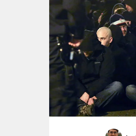
berlin
nord
wahrheit
verlag
verlag
veranstaltungen
shop
fragen & hilfe
unterstützen
abo
genossenschaft