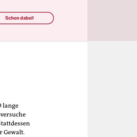
Schon dabei!
D lange
gsversuche
 Stattdessen
r Gewalt.