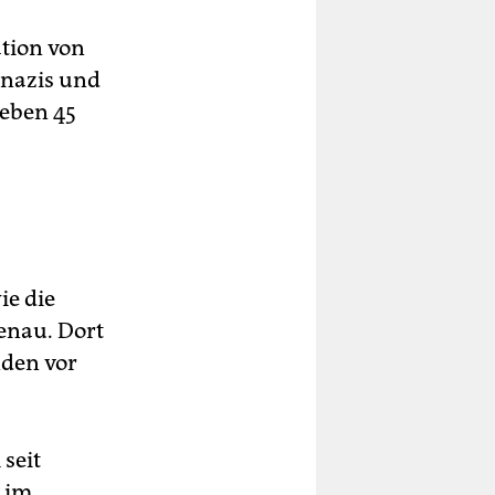
tion von
onazis und
ieben 45
ie die
enau. Dort
nden vor
 seit
h im