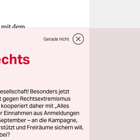
n mit dem
 noch
Gerade nicht
teil
. „Jeder
echts
chlicht:
ch nicht
esellschaft! Besonders jetzt
rt gegen Rechtsextremismus
ewitz ist
z kooperiert daher mit „Alles
ie sich
ller Einnahmen aus Anmeldungen
. September – an die Kampagne,
rstützt und Freiräume sichern will,
bei?