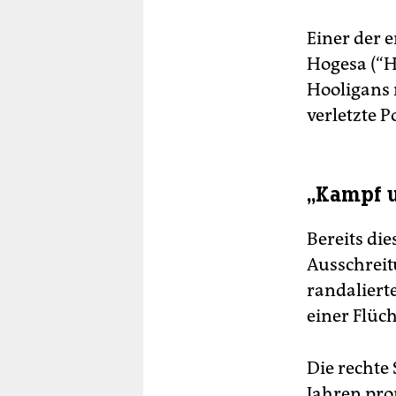
Einer der 
Hogesa (“H
Hooligans 
verletzte P
„Kampf u
Bereits die
Ausschreit
randaliert
einer Flüc
Die rechte 
Jahren pro