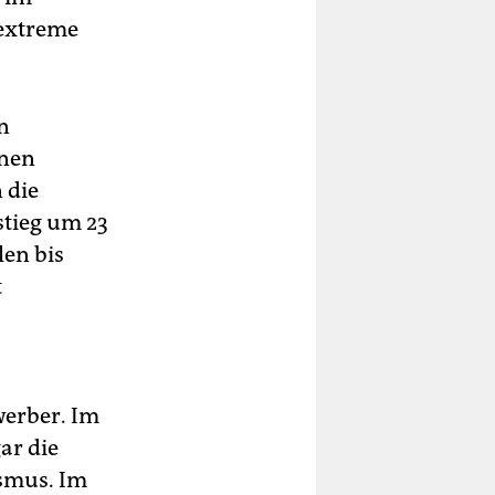
sextreme
n
hnen
 die
stieg um 23
len bis
t
werber. Im
ar die
ismus. Im