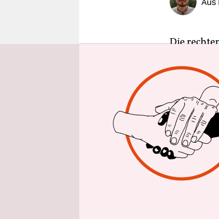
Aus 
epaper login
Die rechte
Kärcher ger
während a
Connewitz 
bekommt, wa
„Herrlich“.
Trotz der o
bedeckt. Im
damit nur e
hierzulande