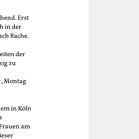
hend. Erst
 in der
nach Rache.
eiten der
zig zu
e
, „Montag
dem in Köln
s
f Frauen am
ieser