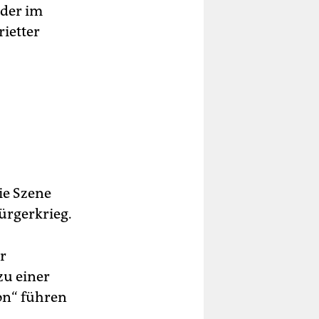
 der im
ietter
ie Szene
ürgerkrieg.
r
zu einer
on“ führen