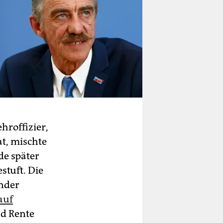
hroffizier,
at, mischte
de später
stuft. Die
inder
auf
nd Rente