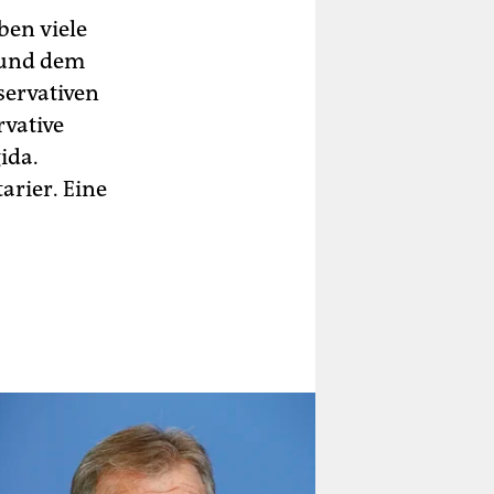
en viele
 und dem
servativen
rvative
ida.
rier. Eine