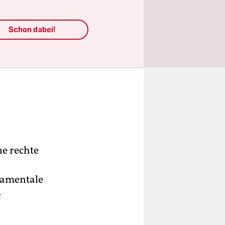
Schon dabei!
ne rechte
damentale
-