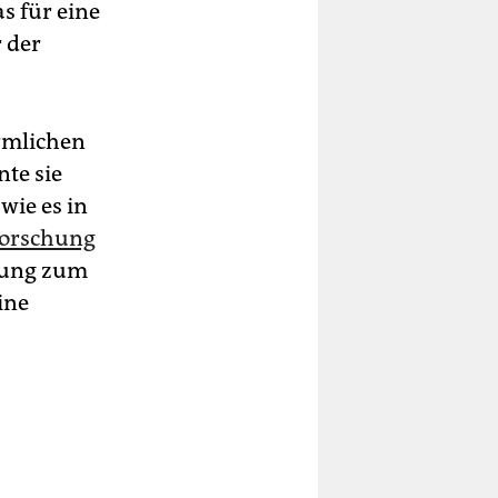
s für eine
 der
ärmlichen
te sie
wie es in
forschung
ltung zum
ine