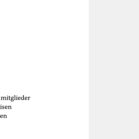
umitglieder
isen
ten