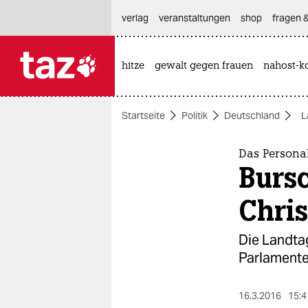
hautnavigation anspringen
hauptinhalt anspringen
footer anspringen
verlag
veranstaltungen
shop
fragen &
hitze
gewalt gegen frauen
nahost-ko

taz zahl ich
taz zahl ich
Startseite
Politik
Deutschland
L
themen
politik
Das Persona
Bursc
öko
Chri
gesellschaft
Die Landta
kultur
Parlamente 
sport
16.3.2016
15:4