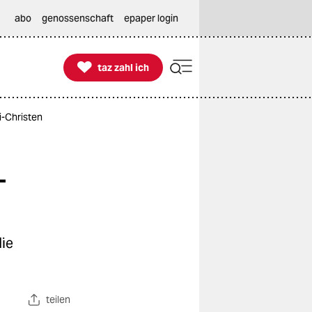
abo
genossenschaft
epaper login

taz zahl ich
taz zahl ich
i-Christen
-
ie
teilen