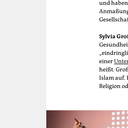
und haben a
Anmaßung! 
Gesellschaf
Sylvia Gro
Gesundheit
„eindringli
einer
Unter
heißt. Gro
Islam auf. 
Religion od