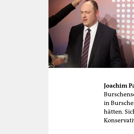
Joachim P
Burschensc
in Bursch
hätten. Sic
Konservati