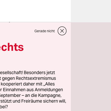
ete der
ten von
Gerade nicht
echts
liberal-
kandidat
ftretenden
esellschaft! Besonders jetzt
ss sie das
rt gegen Rechtsextremismus
z kooperiert daher mit „Alles
ller Einnahmen aus Anmeldungen
. September – an die Kampagne,
rstützt und Freiräume sichern will,
bei?