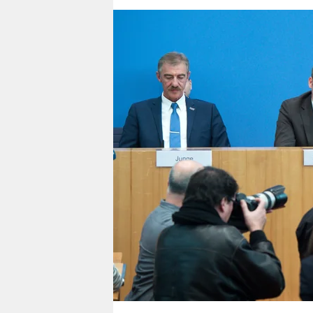
berlin
nord
wahrheit
verlag
verlag
veranstaltungen
shop
fragen & hilfe
unterstützen
abo
genossenschaft