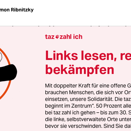
mon Ribnitzky
populisten sind auf dem Vormarsch: 61 Abgeordn
taz
zahl ich
e für Deutschland sitzen künftig in den Parlamen

-Pfalz, Sachsen-Anhalt und Baden-Württemberg.
Links lesen, r
 die Partei ganz verschiedene Gesichter, etwa den 
bekämpfen
ven Universitätsprofessor Jörg Meuthen, Spitzen
 Südwesten, oder den völkisch-nationalistisch au
Mit doppelter Kraft für eine offene G
enburg in Sachsen-Anhalt – kaum zu glauben, da
brauchen Menschen, die sich vor O
rteibuch haben.
einsetzen, unsere Solidarität. Die ta
beginnt im Zentrum“. 50 Prozent a
bei taz zahl ich gehen – bis zum 30
die linke, selbstverwaltete Orte unte
bevor sie verschwinden. Sind Sie da