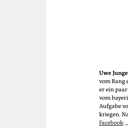
Uwe Junge
vom Rang e
er ein paar
vom bayeri
Aufgabe von
kriegen. N
Facebook
: