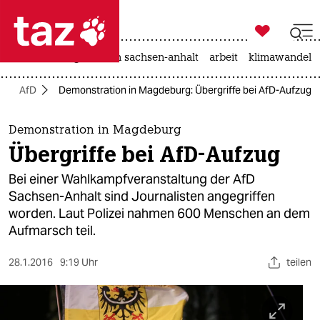

taz zahl ich
hitze
landtagswahl in sachsen-anhalt
arbeit
klimawandel

taz zahl ich
AfD
Demonstration in Magdeburg: Übergriffe bei AfD-Aufzug
taz zahl ich
themen
Demonstration in Magdeburg
Übergriffe bei AfD-Aufzug
politik
Bei einer Wahlkampfveranstaltung der AfD
öko
Sachsen-Anhalt sind Journalisten angegriffen
worden. Laut Polizei nahmen 600 Menschen an dem
gesellschaft
Aufmarsch teil.
kultur
28.1.2016
9:19 Uhr
teilen
sport