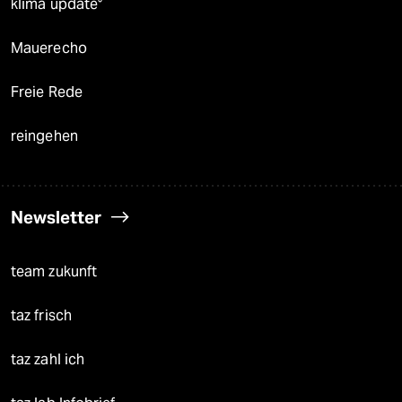
klima update°
Mauerecho
Freie Rede
reingehen
Newsletter
team zukunft
taz frisch
taz zahl ich