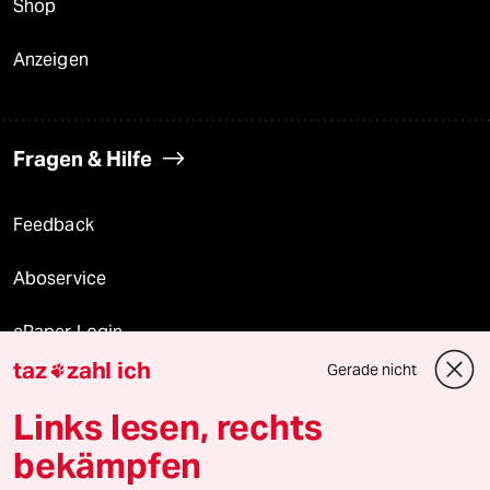
Shop
Anzeigen
Fragen & Hilfe
Feedback
Aboservice
ePaper Login
taz
zahl ich
Gerade nicht

Downloads für Abonnierende
Links lesen, rechts
bekämpfen
© 2026 taz Verlags und Vertriebs GmbH