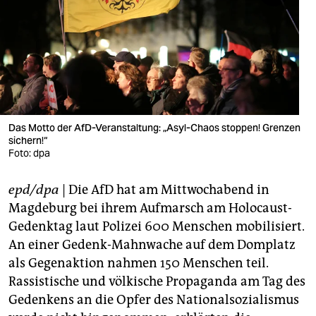
berlin
nord
wahrheit
verlag
verlag
Das Motto der AfD-Veranstaltung: „Asyl-Chaos stoppen! Grenzen
sichern!“
veranstaltungen
Foto: dpa
shop
epd/dpa
| Die AfD hat am Mittwochabend in
fragen & hilfe
Magdeburg bei ihrem Aufmarsch am Holocaust-
Gedenktag laut Polizei 600 Menschen mobilisiert.
unterstützen
An einer Gedenk-Mahnwache auf dem Domplatz
als Gegenaktion nahmen 150 Menschen teil.
abo
Rassistische und völkische Propaganda am Tag des
genossenschaft
Gedenkens an die Opfer des Nationalsozialismus