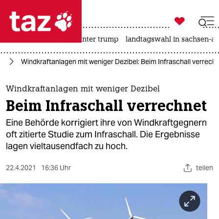

taz zahl ich
nahost-konflikt
usa unter trump
landtagswahl in sachsen-an

taz zahl ich
ie
Windkraftanlagen mit weniger Dezibel: Beim Infraschall verrech
taz zahl ich
themen
Windkraftanlagen mit weniger Dezibel
Beim Infraschall verrechnet
politik
Eine Behörde korrigiert ihre von Windkraftgegnern
öko
oft zitierte Studie zum Infraschall. Die Ergebnisse
lagen vieltausendfach zu hoch.
gesellschaft
22.4.2021
16:36 Uhr
teilen
kultur
sport