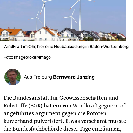
berlin
nord
wahrheit
verlag
Windkraft im Ohr, hier eine Neubausiedlung in Baden-Württemberg
verlag
Foto: imagebroker/imago
veranstaltungen
shop
Aus Freiburg
Bernward Janzing
fragen & hilfe
Die Bundesanstalt für Geowissenschaften und
unterstützen
Rohstoffe (BGR) hat ein von
Windkraftgegnern
oft
abo
angeführtes Argument gegen die Rotoren
kurzerhand pulverisiert: Etwas verschämt musste
genossenschaft
die Bundesfachbehörde dieser Tage einräumen,