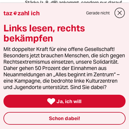
Stärke (z. B. dB) ankommt, sondern nur darauf,
ob die jeweilige Frequenz oder ein sonstiger
taz
zahl ich
Gerade nicht

Faktor das Maßgebliche für ein aufgetretenes
Problem ist.
Links lesen, rechts
bekämpfen
JojoPD
J
Mit doppelter Kraft für eine offene Gesellschaft!
30.04.2021
,
10:02 Uhr
Besonders jetzt brauchen Menschen, die sich gegen
Rechtsextremismus einsetzen, unsere Solidarität.
@wxyz:
Daher gehen 50 Prozent der Einnahmen aus
Das ist so nicht ganz richtig. Es
Neuanmeldungen an „Alles beginnt im Zentrum“ –
stimmt, dass das Treffen der
eine Kampagne, die bedrohte linke Kulturzentren
richtigen Frequenz Voraussetzung ist.
und Jugendorte unterstützt. Sind Sie dabei?
Da aber jedes schwingungsfähige
Gebilde eine mehr oder weniger

starke Dämpfung aufweist (sonst
Ja, ich will
würde es, einmal angestoßen, bis in
alle Ewigkeiten weiterschwingen),
Schon dabei!
erzeugt eine um den Faktor 1000
stärkere Anregung nach einer