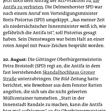
jetzt doch dem Antrag der AfD-Fraktion zu,
die
Antifa zu verbieten
. Die Delmenhorster SPD war
nach einem Anruf von Verteidigungsminister
Boris Pistorius (SPD) umgekippt. „Aus meiner Zeit
als niedersächsischer Innenminister weiß ich, wie
gefährlich die Antifa ist“, soll Pistorius gesagt
haben. Sein Dienstwagen war beim Halt an einer
roten Ampel mit Peace-Zeichen besprüht worden.
20. August:
Die Göttinger Oberbürgermeisterin
Petra Broistedt (SPD) regt an, die Antifa in dem
fast leerstehenden
Skandalhochhaus Groner
Straße
unterzubringen. Die
Bild
-Zeitung hatte
berichtet, wie Bewohner aus dem Fenster Ratten
angelten, die sich um die nicht geleerten
Müllcontainer tummelten. „Statt in der
Innenstadt Randale zu machen, kann die Antifa