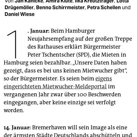
Von
Jan Kahlcke
,
Amira Klute
,
Ilka Kreutzträger
,
Lotta
epaper login
Drügemöller
,
Benno Schirrmeister
,
Petra Schellen
und
Daniel Wiese
1
. Januar:
Beim Hamburger
Neujahrsempfang auf der großen Treppe
des Rathauses erklärt Bürgermeister
Peter Tschentscher (SPD), die Mieten in
Hamburg seien bezahlbar. „Unsere Daten haben
gezeigt, dass es bei uns keinen Mietwucher gibt“,
so der Bürgermeister. Es seien beim
eigens
eingerichteten Mietwucher-Meldeportal
im
vergangenen Jahr zwar über 100 Beschwerden
eingegangen, aber keine einzige sei verfolgt
worden.
14. Januar:
Bremerhaven will sein Image als eine
der ärmsten Städte Deutschlands abschütteln und