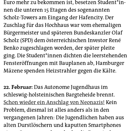
Euro mehr zu bekommen ist, besetzen Stu­den­t*in­
nen die unteren 15 Etagen des sogenannten
Scholz-Towers am Eingang der Hafencity. Der
Zuschlag für das Hochhaus war vom ehemaligen
Bürgermeister und späteren Bundeskanzler Olaf
Scholz (SPD) dem österreichischen Investor René
Benko zugeschlagen worden, der später pleite
ging. Die Stu­den­t*in­nen dichten die leerstehenden
Fensteröffnungen mit Bauplanen ab, Hamburger
Mäzene spenden Heizstrahler gegen die Kälte.
22. Februar:
Das Autonome Jugendhaus im
schleswig-holsteinischen Bargteheide brennt.
Schon wieder ein Anschlag von Neonazis!
Kein
Problem, diesmal ist alles anders als in den
vergangenen Jahren: Die Jugendlichen haben aus
alten Durstlöschern und kaputten Smartphones