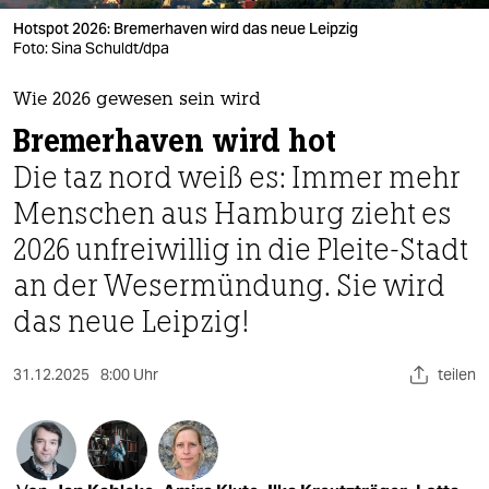
berlin
Hotspot 2026: Bremerhaven wird das neue Leipzig
nord
Foto: Sina Schuldt/dpa
wahrheit
Wie 2026 gewesen sein wird
Bremerhaven wird hot
verlag
Die taz nord weiß es: Immer mehr
verlag
Menschen aus Hamburg zieht es
veranstaltungen
2026 unfreiwillig in die Pleite-Stadt
shop
an der Wesermündung. Sie wird
das neue Leipzig!
fragen & hilfe
unterstützen
31.12.2025
8:00 Uhr
teilen
abo
genossenschaft