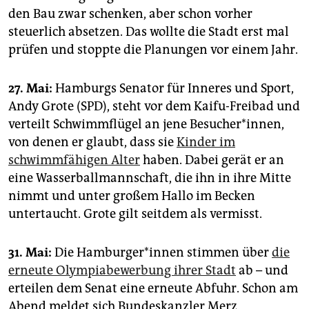
den Bau zwar schenken, aber schon vorher
steuerlich absetzen. Das wollte die Stadt erst mal
prüfen und stoppte die Planungen vor einem Jahr.
27. Mai:
Hamburgs Senator für Inneres und Sport,
Andy Grote (SPD), steht vor dem Kaifu-Freibad und
verteilt Schwimmflügel an jene Besucher*innen,
von denen er glaubt, dass sie
Kinder im
schwimmfähigen Alter
haben. Dabei gerät er an
eine Wasserballmannschaft, die ihn in ihre Mitte
nimmt und unter großem Hallo im Becken
untertaucht. Grote gilt seitdem als vermisst.
31. Mai:
Die Ham­bur­ge­r*in­nen stimmen über
die
erneute Olympiabewerbung ihrer Stadt
ab – und
erteilen dem Senat eine erneute Abfuhr. Schon am
Abend meldet sich Bundeskanzler Merz