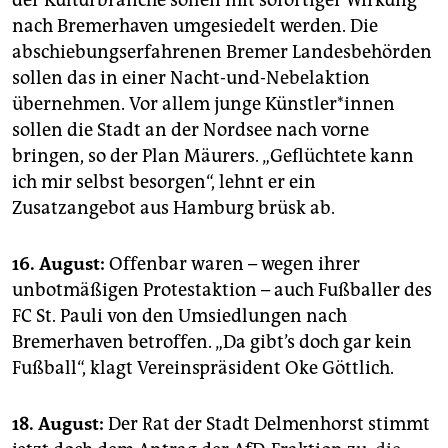
der Kulturbranche sollen mit sofortiger Wirkung
nach Bremerhaven umgesiedelt werden. Die
abschiebungserfahrenen Bremer Landesbehörden
sollen das in einer Nacht-und-Nebelaktion
übernehmen. Vor allem junge Künst­le­r*in­nen
sollen die Stadt an der Nordsee nach vorne
bringen, so der Plan Mäurers. „Geflüchtete kann
ich mir selbst besorgen“, lehnt er ein
Zusatzangebot aus Hamburg brüsk ab.
16. August:
Offenbar waren – wegen ihrer
unbotmäßigen Protestaktion – auch Fußballer des
FC St. Pauli von den Umsiedlungen nach
Bremerhaven betroffen. „Da gibt’s doch gar kein
Fußball“, klagt Vereinspräsident Oke Göttlich.
18. August:
Der Rat der Stadt Delmenhorst stimmt