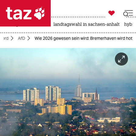

taz zahl ich
niedrigwasser
rente
landtagswahl in sachsen-anhalt
hybri

taz zahl ich
Nord
AfD
Wie 2026 gewesen sein wird: Bremerhaven wird hot
taz zahl ich
themen
politik
öko
gesellschaft
kultur
sport