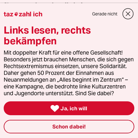
für eine starke Zivilgesellschaft einsetzen. Die taz
taz
zahl ich
kooperiert deshalb mit "Alles beginnt im
Gerade nicht

Zentrum". Die Kampagne unterstützt bundesweit
Links lesen, rechts
linke, selbstverwaltete Orte und baut einen
solidarischen Fonds für deren Schutz und Erhalt
bekämpfen
auf. Eine offene Gesellschaft braucht guten, frei
Mit doppelter Kraft für eine offene Gesellschaft!
zugänglichen Journalismus – und
Besonders jetzt brauchen Menschen, die sich gegen
zivilgesellschaftliches Engagement. Finden Sie
Rechtsextremismus einsetzen, unsere Solidarität.
auch? Dann machen Sie mit und unterstützen Sie
Daher gehen 50 Prozent der Einnahmen aus
unsere Aktion.
Neuanmeldungen an „Alles beginnt im Zentrum“ –
eine Kampagne, die bedrohte linke Kulturzentren
und Jugendorte unterstützt. Sind Sie dabei?
Jetzt unterstützen

Ja, ich will
Themen
Schon dabei!
#Jahresrückblick
#Mieten Hannover
#Mieten Bremen