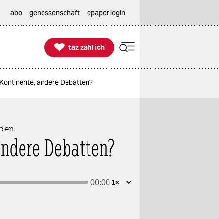
abo
genossenschaft
epaper login

taz zahl ich
taz zahl ich
Kontinente, andere Debatten?
üden
andere Debatten?