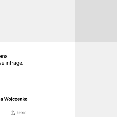
dens
e infrage.
na Wojczenko
teilen