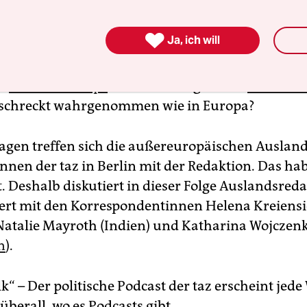
emen beschäftigen Menschen und
Medien
im Glo
 denen wir hier gar nichts mitbekommen?
Welch

Ja, ich will
 welche Glaubwürdigkeit haben vom Westen hoch
der einer „regelbasierten Weltordnung“? Und wur
hl
Donald Trumps
in den USA eigentlich
im Globa
rschreckt wahrgenommen wie in Europa?
agen treffen sich die außereuropäischen Aus­lands
in­nen der taz in Berlin mit der Redaktion. Das ha
. Deshalb diskutiert in dieser Folge Auslandsred
ert mit den Korrespondentinnen Helena Kreiens
 Natalie Mayroth (Indien) und Katharina Wojczen
n
).
“ – Der politische Podcast der taz erscheint jed
überall, wo es Podcasts gibt.