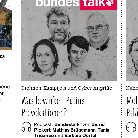
ika
ebene
Drohnen, Kampfjets und Cyber-Angriffe
Nahos
t.
Was bewirken Putins
Meh
t
Provokationen?
Palä
Podcast
„Bundestalk“
von
Bernd
Pickert
,
Mathias Brüggmann
,
Tanja
Tricarico
und
Barbara Oertel