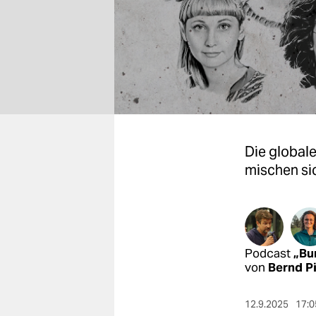
berlin
nord
wahrheit
verlag
verlag
Die globale
veranstaltungen
mischen sic
shop
fragen & hilfe
unterstützen
Podcast
„Bu
abo
von
Bernd P
genossenschaft
12.9.2025
17:0