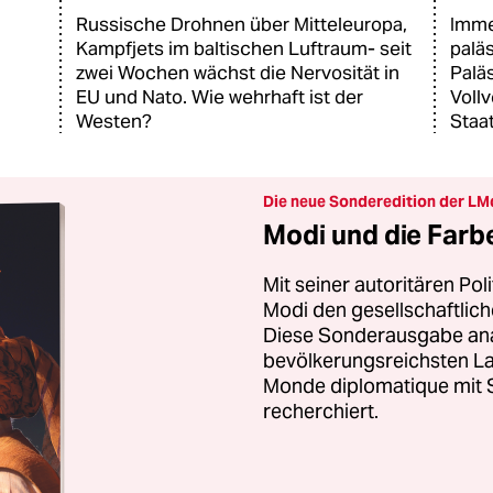
Russische Drohnen über Mitteleuropa,
Imme
Kampfjets im baltischen Luftraum- seit
palä
zwei Wochen wächst die Nervosität in
Palä
EU und Nato. Wie wehrhaft ist der
Voll
Westen?
Staa
Die neue Sonderedition der LM
Modi und die Farb
Mit seiner autoritären Pol
Modi den gesellschaftli
Diese Sonderausgabe anal
bevölkerungsreichsten La
Monde diplomatique mit S
recherchiert.