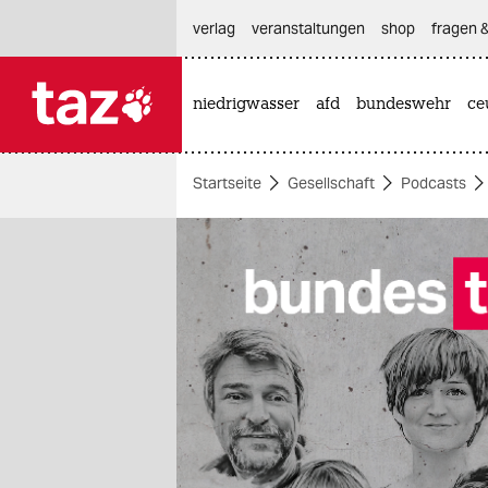
hautnavigation anspringen
hauptinhalt anspringen
footer anspringen
verlag
veranstaltungen
shop
fragen &
niedrigwasser
afd
bundeswehr
ce

taz zahl ich
taz zahl ich
Startseite
Gesellschaft
Podcasts
themen
politik
öko
gesellschaft
kultur
sport