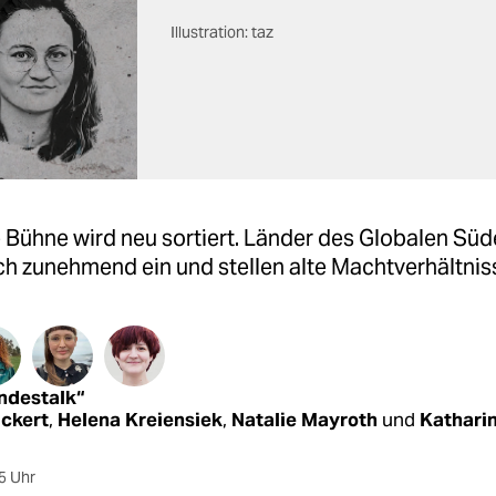
Illustration: taz
 Bühne wird neu sortiert. Länder des Globalen Sü
h zunehmend ein und stellen alte Machtverhältniss
ndestalk“
ickert
,
Helena Kreiensiek
,
Natalie Mayroth
und
Kathari
5 Uhr