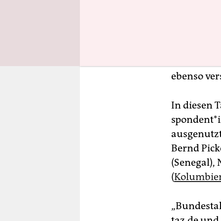
Welche Th
Süden, von
Ansehen
,
Werte wie 
Wiederwa
ebenso ve
In diesen T
spon­den­t*
ausgenutzt
Bernd Pick
(Senegal),
(
Kolumbie
„Bundestalk
taz.de und 