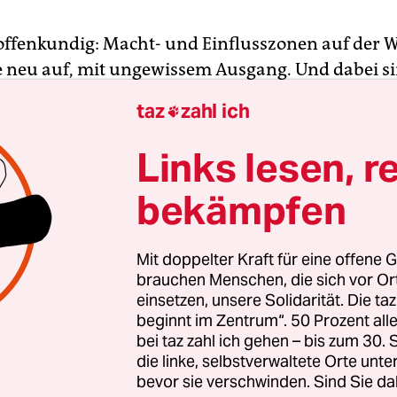
 offenkundig: Macht- und Einflusszonen auf der We
e neu auf, mit ungewissem Ausgang. Und dabei si
die großen Akteure
wie China
, die USA oder Russl
taz
zahl ich

 spielen. In den vergangenen Jahren hat der Globa
ternommen, um auf der Bühne internationaler Po
Links lesen, r
 zu werden.
bekämpfen
Abstimmungsverhalten vieler Länder bei den UN-
gen über den Ukrainekrieg war, G20-Konferenze
Mit doppelter Kraft für eine offene G
en Gaza-Konflikt – die „westliche“ Weltsicht steht 
brauchen Menschen, die sich vor O
einsetzen, unsere Solidarität. Die ta
 als tonangebend dar.
beginnt im Zentrum“. 50 Prozent a
bei taz zahl ich gehen – bis zum 30
cheiden sich die Debatten in Afrika, Asien und
die linke, selbstverwaltete Orte unte
ika vom deutschen und innereuropäischen Disk
bevor sie verschwinden. Sind Sie da