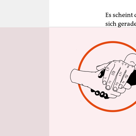
epaper login
Es scheint
sich gerad
nicht nur 
eine Rolle
einiges un
sichtbarer
Ob es das 
Abstimmun
Sicht auf d
nicht mehr
Wie unters
Lateinamer