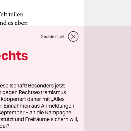
lt teilen
nd es eben
and, die
Gerade nicht
le Süden
litik
echts
n oder die
esellschaft! Besonders jetzt
längst
rt gegen Rechtsextremismus
z kooperiert daher mit „Alles
ller Einnahmen aus Anmeldungen
. September – an die Kampagne,
rstützt und Freiräume sichern will,
urs?
bei?