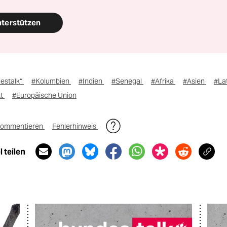
nterstützen
estalk“
#Kolumbien
#Indien
#Senegal
#Afrika
#Asien
#La
kt
#Europäische Union
ommentieren
Fehlerhinweis
 teilen