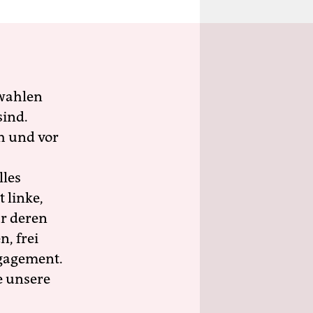
wahlen
sind.
h und vor
lles
 linke,
ür deren
n, frei
ngagement.
e unsere