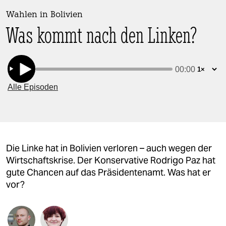
berlin
Wahlen in Bolivien
nord
Was kommt nach den Linken?
wahrheit
verlag
verlag
veranstaltungen
shop
Die Linke hat in Bolivien verloren – auch wegen der
fragen & hilfe
Wirtschaftskrise. Der Konservative Rodrigo Paz hat
unterstützen
gute Chancen auf das Präsidentenamt. Was hat er
vor?
abo
genossenschaft