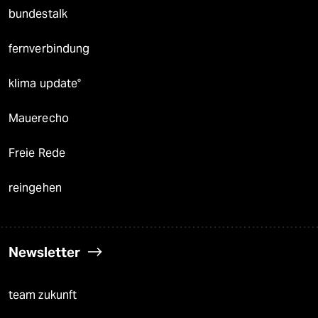
bundestalk
fernverbindung
klima update°
Mauerecho
Freie Rede
reingehen
Newsletter
team zukunft