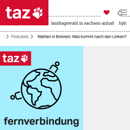

taz zahl ich
niedrigwasser
rente
landtagswahl in sachsen-anhalt
hybri

taz zahl ich
aft
Podcasts
Wahlen in Bolivien: Was kommt nach den Linken?
taz zahl ich
themen
politik
öko
gesellschaft
kultur
sport