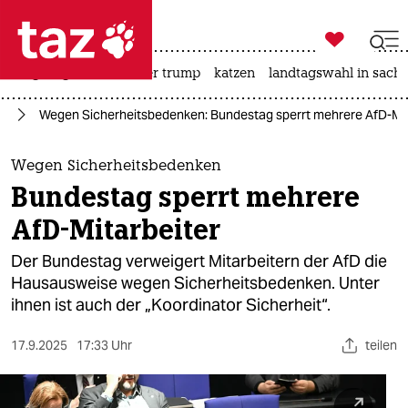

taz zahl ich
bergsteigen
usa unter trump
katzen
landtagswahl in sachs

taz zahl ich
fD
Wegen Sicherheitsbedenken: Bundestag sperrt mehrere AfD-Mit
taz zahl ich
themen
Wegen Sicherheitsbedenken
Bundestag sperrt mehrere
politik
AfD-Mitarbeiter
öko
Der Bundestag verweigert Mitarbeitern der AfD die
Hausausweise wegen Sicherheitsbedenken. Unter
gesellschaft
ihnen ist auch der „Koordinator Sicherheit“.
kultur
17.9.2025
17:33 Uhr
teilen
sport