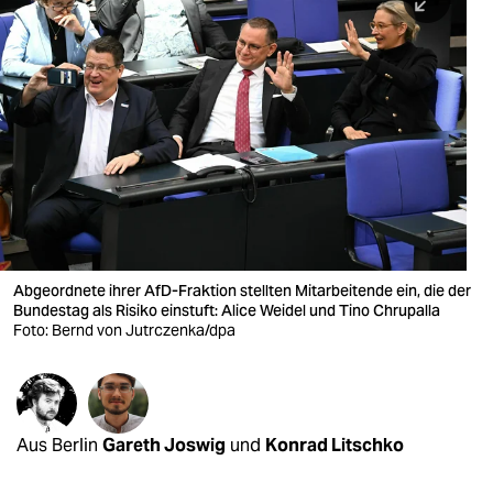
berlin
nord
wahrheit
verlag
verlag
veranstaltungen
shop
Abgeordnete ihrer AfD-Fraktion stellten Mitarbeitende ein, die der
Bundestag als Risiko einstuft: Alice Weidel und Tino Chrupalla
fragen & hilfe
Foto: Bernd von Jutrczenka/dpa
unterstützen
abo
Aus Berlin
Gareth Joswig
und
Konrad Litschko
genossenschaft