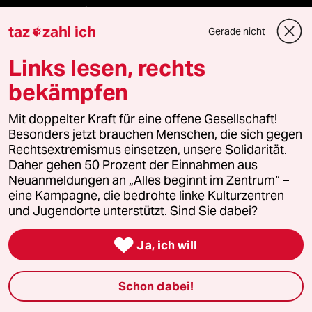
genossenschaft
taz
zahl ich
Gerade nicht

taz zahl ich
Links lesen, rechts
recherchefonds ausland
bekämpfen
panterstiftung
Mit doppelter Kraft für eine offene Gesellschaft!
Besonders jetzt brauchen Menschen, die sich gegen
panterpreis 2026
Rechtsextremismus einsetzen, unsere Solidarität.
Daher gehen 50 Prozent der Einnahmen aus
Neuanmeldungen an „Alles beginnt im Zentrum“ –
eine Kampagne, die bedrohte linke Kulturzentren
Podcast
und Jugendorte unterstützt. Sind Sie dabei?

Ja, ich will
bundestalk
Schon dabei!
fernverbindung