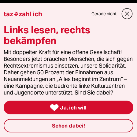
Folgen Sie uns
taz
zahl ich
Gerade nicht

Links lesen, rechts
Ressorts
bekämpfen
Mit doppelter Kraft für eine offene Gesellschaft!
Politik
Besonders jetzt brauchen Menschen, die sich gegen
Rechtsextremismus einsetzen, unsere Solidarität.
Öko
Daher gehen 50 Prozent der Einnahmen aus
Neuanmeldungen an „Alles beginnt im Zentrum“ –
eine Kampagne, die bedrohte linke Kulturzentren
Gesellschaft
und Jugendorte unterstützt. Sind Sie dabei?
Kultur

Ja, ich will
Sport
Schon dabei!
Berlin