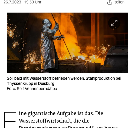
berlin
26.7.2023
19:50 Uhr
teilen
nord
wahrheit
verlag
verlag
veranstaltungen
shop
Soll bald mit Wasserstoff betrieben werden: Stahlproduktion bei
fragen & hilfe
Thyssenkrupp in Duisburg
Foto: Rolf Vennenbernd/dpa
unterstützen
abo
E
ine gigantische Aufgabe ist das. Die
genossenschaft
Wasserstoffwirtschaft, die die