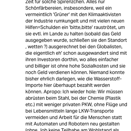
Zeit für solche Spirenzchen. Alles nur
Schönfärbereien, insbesondere, weil ein
vermeintlich 'Grüner' mit den Klimaaktivisten
der Industrie rumkungelt und mit vielen neuen
Hilfen=Schulden ein 'bitte,bitte' rauströtet, um
sie evtl. im Lande zu halten (sobald das Geld
ausgegeben wurde, schließen sie den Standort
, wetten ?) ausgerechnet bei den Globalisten,
die eigentlich eh' schon ausgewandert sind mit
ihren Investoren dorthin, wo alles einfacher
und billiger ist ohne hohe Sozialkosten und sie
noch Geld verdienen können. Niemand konnte
bisher ehrlich darlegen, wie die Wasserstoff-
Importe hier überhaupt bezahlt werden
können. Apropo: Ich wieder hole: Wir müssen
abrüsten beim Stahl, bei der Chemie (Plastik
etc.) mit weniger privaten PKW, ohne Flüge und
bei Lebensmitteln lange LKW-Transporte
vermeiden und Arbeit für die Menschen statt
mit Automaten und Robotern neu gestalten
(ohne Job keine Teilhabe am Wohlstand als