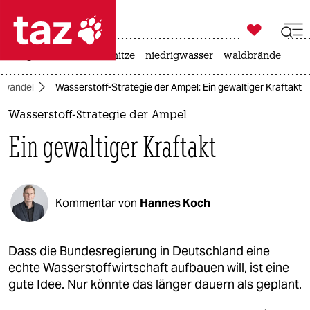

taz zahl ich
krieg in der ukraine
hitze
niedrigwasser
waldbrände

taz zahl ich
awandel
Wasserstoff-Strategie der Ampel: Ein gewaltiger Kraftakt
taz zahl ich
Wasserstoff-Strategie der Ampel
themen
Ein gewaltiger Kraftakt
politik
öko
Kommentar von
Hannes Koch
gesellschaft
kultur
Dass die Bundesregierung in Deutschland eine
echte Wasserstoffwirtschaft aufbauen will, ist eine
sport
gute Idee. Nur könnte das länger dauern als geplant.