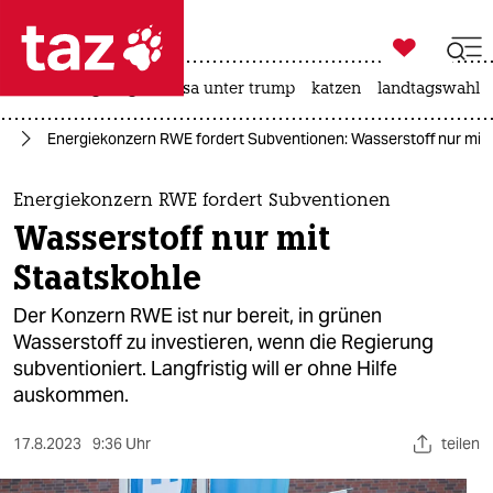

taz zahl ich
hitze
bergsteigen
usa unter trump
katzen
landtagswahl i

taz zahl ich
ie
Energiekonzern RWE fordert Subventionen: Wasserstoff nur mit 
taz zahl ich
themen
Energiekonzern RWE fordert Subventionen
Wasserstoff nur mit
politik
Staatskohle
öko
Der Konzern RWE ist nur bereit, in grünen
Wasserstoff zu investieren, wenn die Regierung
gesellschaft
subventioniert. Langfristig will er ohne Hilfe
auskommen.
kultur
sport
17.8.2023
9:36 Uhr
teilen