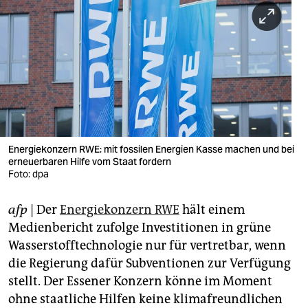
berlin
nord
wahrheit
verlag
verlag
veranstaltungen
Energiekonzern RWE: mit fossilen Energien Kasse machen und bei
erneuerbaren Hilfe vom Staat fordern
shop
Foto: dpa
fragen & hilfe
afp
| Der
Energiekonzern RWE
hält einem
Medienbericht zufolge Investitionen in grüne
unterstützen
Wasserstofftechnologie nur für vertretbar, wenn
abo
die Regierung dafür Subventionen zur Verfügung
stellt. Der Essener Konzern könne im Moment
genossenschaft
ohne staatliche Hilfen keine klimafreundlichen