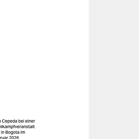
n Cepeda bei einer
lkampfveranstalt
 in Bogota im
ruar 2026