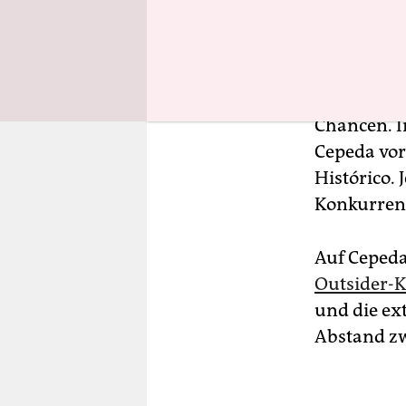
Kolumb
Am 31. Mai
Land regier
Chancen. In
Cepeda vor
Histórico.
Konkurrent
Auf Cepeda
Outsider-K
und die ex
Abstand zw