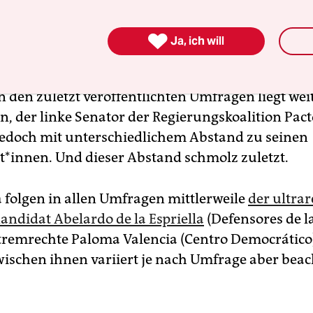
ien: Drei Wege, ein Land

Ja, ich will
 wählen 41 Millionen Kolumbianer*innen, wer kün
en wird. Drei der 13 Kan­di­da­t*in­nen haben die 
 den zuletzt veröffentlichten Umfragen liegt wei
n, der linke Senator der Regierungskoalition Pact
 Jedoch mit unterschiedlichem Abstand zu seinen
*innen. Und dieser Abstand schmolz zuletzt.
 folgen in allen Umfragen mittlerweile
der ultrar
andidat Abelardo de la Espriella
(Defensores de la
tremrechte Paloma Valencia (Centro Democrático)
ischen ihnen variiert je nach Umfrage aber beach