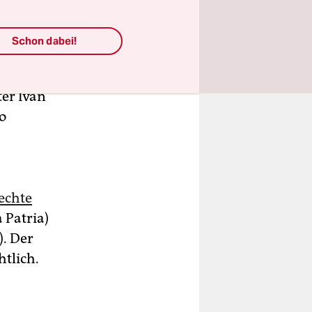
Schon dabei!
ftig ihr
größten
ter Iván
o
echte
 Patria)
. Der
tlich.