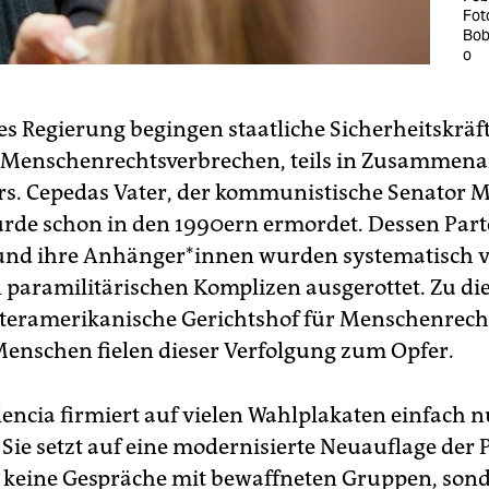
Foto
Bob
o
es Regierung begingen staatliche Sicherheitskräf
 Menschenrechtsverbrechen, teils in Zusammena
rs. Cepedas Vater, der kommunistische Senator 
rde schon in den 1990ern ermordet. Dessen Part
 und ihre An­hän­ge­r*in­nen wurden systematisch 
 paramilitärischen Komplizen ausgerottet. Zu di
teramerikanische Gerichtshof für Menschenrech
Menschen fielen dieser Verfolgung zum Opfer.
encia firmiert auf vielen Wahlplakaten einfach nu
 Sie setzt auf eine modernisierte Neuauflage der P
: keine Gespräche mit bewaffneten Gruppen, son