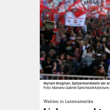
berlin
nord
wahrheit
verlag
verlag
veranstaltungen
shop
fragen & hilfe
unterstützen
Myriam Bregman, Spitzenkandidatin der ar
Foto: Mariano Gabriel Sanchez/AA/picture 
abo
genossenschaft
Wahlen in Lateinamerika