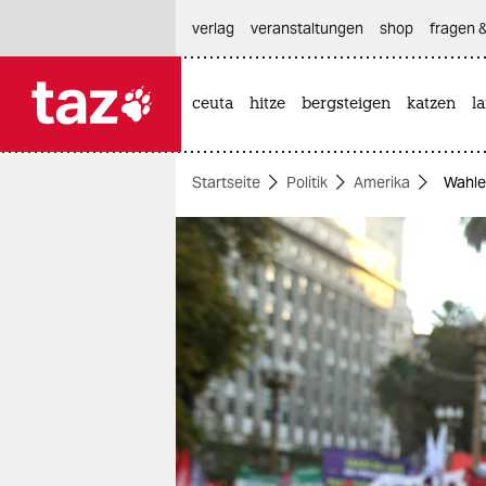
hautnavigation anspringen
hauptinhalt anspringen
footer anspringen
verlag
veranstaltungen
shop
fragen &
ceuta
hitze
bergsteigen
katzen
l

taz zahl ich
taz zahl ich
Startseite
Politik
Amerika
Wahlen
themen
politik
öko
gesellschaft
kultur
sport