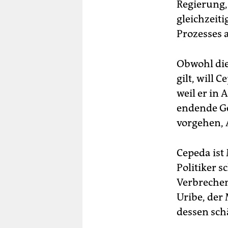
Regierung,
gleichzeit
Prozesses 
Obwohl dies
gilt, will 
weil er in
endende Ge
vorgehen, 
Cepeda ist
Politiker s
Verbrechen
Uribe, der
dessen sch