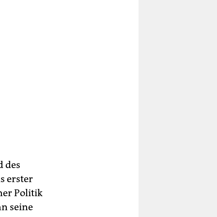
d des
s erster
er Politik
nn seine