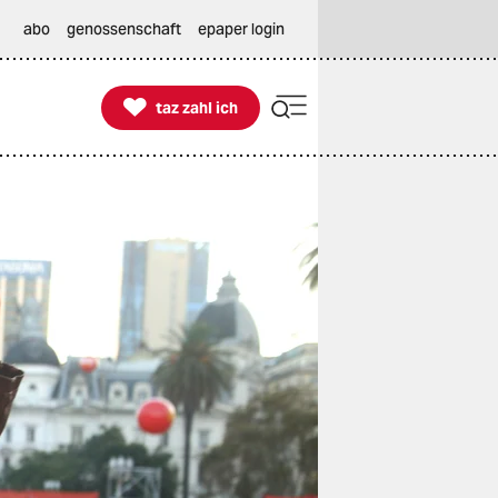
abo
genossenschaft
epaper login

taz zahl ich
taz zahl ich