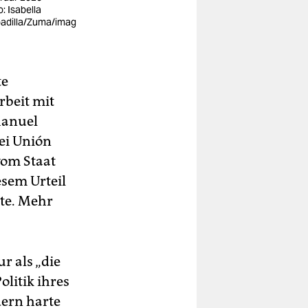
: Isabella
adilla/Zuma/imag
te
rbeit mit
Manuel
ei Unión
vom Staat
esem Urteil
te. Mehr
r als „die
olitik ihres
dern harte