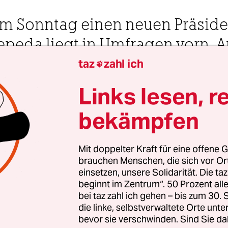
m Sonntag einen neuen Präside
epeda liegt in Umfragen vorn. A
rfen Linke hoffen.
taz
zahl ich

Links lesen, r
 Uhr
bekämpfen
Mit doppelter Kraft für eine offene G
Lima und Berlin und Buenos Aires
Katharina Wojczenko
,
brauchen Menschen, die sich vor O
rgen Vogt
,
Hildegard Willer
und
Sophia Boddenberg
einsetzen, unsere Solidarität. Die ta
beginnt im Zentrum“. 50 Prozent a
bei taz zahl ich gehen – bis zum 30
eichnis
die linke, selbstverwaltete Orte unte
bevor sie verschwinden. Sind Sie da