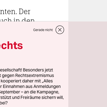
nten. Der
uch in den
Gerade nicht
echts
teilen
esellschaft! Besonders jetzt
Niklas
rt gegen Rechtsextremismus
z kooperiert daher mit „Alles
ller Einnahmen aus Anmeldungen
. September – an die Kampagne,
rstützt und Freiräume sichern will,
bei?