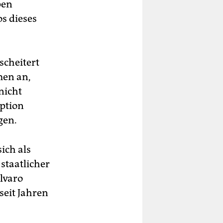
pen
s dieses
scheitert
men an,
nicht
ption
gen.
ich als
 staatlicher
lvaro
seit Jahren