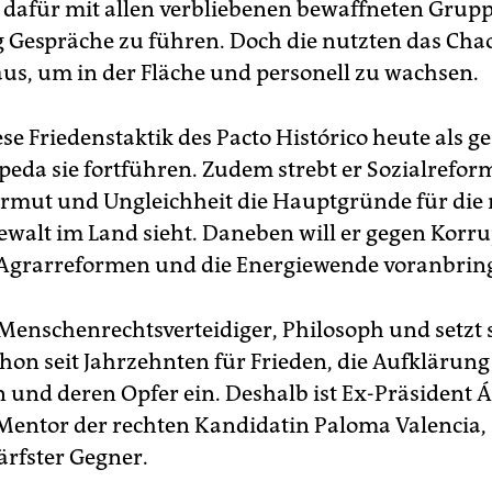
 dafür mit allen verbliebenen bewaffneten Grup
ig Gespräche zu führen. Doch die nutzten das Chao
aus, um in der Fläche und personell zu wachsen.
e Friedenstaktik des Pacto Histórico heute als ge
Cepeda sie fortführen. Zudem strebt er Sozialrefor
 Armut und Ungleichheit die Hauptgründe für die 
walt im Land sieht. Daneben will er gegen Korru
Agrarreformen und die Energiewende voranbrin
 Menschenrechtsverteidiger, Philosoph und setzt s
chon seit Jahrzehnten für Frieden, die Aufklärung
 und deren Opfer ein. Deshalb ist Ex-Präsident Á
 Mentor der rechten Kandidatin Paloma Valencia, 
ärfster Gegner.