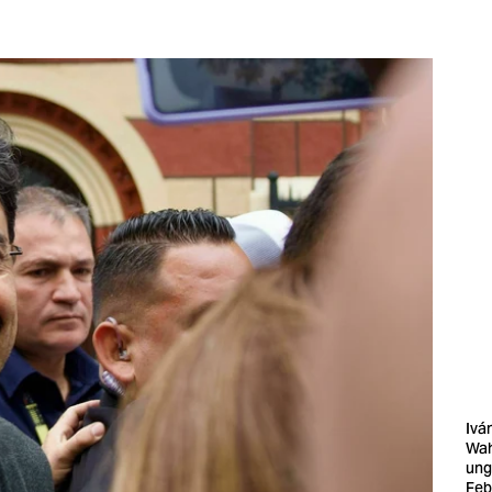
Ivá
Wah
ung
Feb