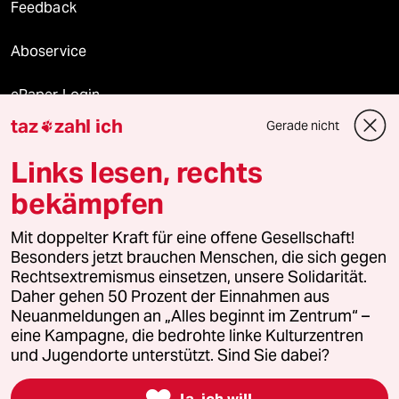
Feedback
Aboservice
ePaper Login
taz
zahl ich
Gerade nicht

Downloads für Abonnierende
Links lesen, rechts
bekämpfen
© 2026 taz Verlags und Vertriebs GmbH
Mit doppelter Kraft für eine offene Gesellschaft!
Alle Rechte vorbehalten. Bei rechtlichen Fragen oder für Genehmigungen
wenden Sie sich bitte an
lizenzen@taz.de
Besonders jetzt brauchen Menschen, die sich gegen
Rechtsextremismus einsetzen, unsere Solidarität.
Daher gehen 50 Prozent der Einnahmen aus
Feedback
Redaktionsstatut
Kommune-Richtlinien
KI-
Neuanmeldungen an „Alles beginnt im Zentrum“ –
eine Kampagne, die bedrohte linke Kulturzentren
Leitlinie
Informant
Datenschutz
Impressum
AGB
und Jugendorte unterstützt. Sind Sie dabei?
Seitenwende
Einwilligungen widerrufen (Ads)

Ja, ich will