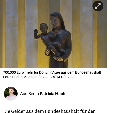
berlin
nord
wahrheit
verlag
verlag
veranstaltungen
shop
700.000 Euro mehr für Donum Vitae aus dem Bundeshaushalt
fragen & hilfe
Foto: Florian Monheim/imageBROKER/imago
unterstützen
Aus Berlin
Patricia Hecht
abo
genossenschaft
Die Gelder aus dem Bundeshaushalt für den