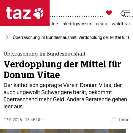

taz zahl ich
hitze
krieg in der ukraine
niedrigwasser
ceuta
waldbrän

taz zahl ich
ng
Überraschung im Bundeshaushalt: Verdopplung der Mittel für D
taz zahl ich
themen
Überraschung im Bundeshaushalt
Verdopplung der Mittel für
politik
Donum Vitae
öko
Der katholisch geprägte Verein Donum Vitae, der
auch ungewollt Schwangere berät, bekommt
gesellschaft
überraschend mehr Geld. Andere Beratende gehen
leer aus.
kultur
sport
17.9.2025
15:46 Uhr
teilen