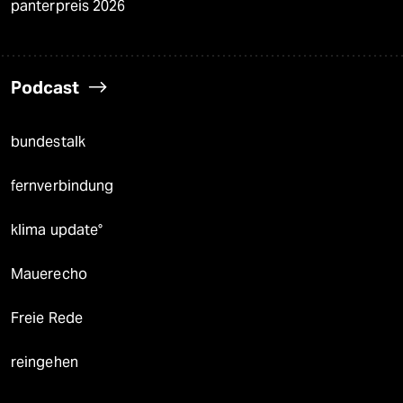
panterpreis 2026
Podcast
bundestalk
fernverbindung
klima update°
Mauerecho
Freie Rede
reingehen