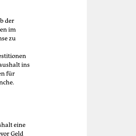
b der
nen im
mse zu
estitionen
aushalt ins
en für
nche.
halt eine
vor Geld