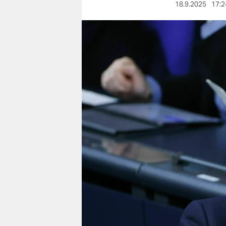
berlin
18.9.2025
17:2
nord
wahrheit
verlag
verlag
veranstaltungen
shop
fragen & hilfe
unterstützen
abo
genossenschaft