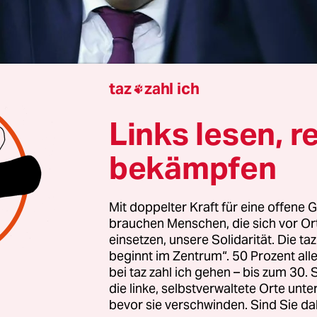
taz
zahl ich

Links lesen, r
Berlin
Tobias Schulze
bekämpfen
Mit doppelter Kraft für eine offene G
 Lars Klingbeil, bricht am Donnerstagmittag ein
brauchen Menschen, die sich vor O
aus. Im Bundestag spricht der Finanzminister von
einsetzen, unsere Solidarität. Die ta
en in Verkehr, Bildung, Digitalisierung und sozia
beginnt im Zentrum“. 50 Prozent a
u. „Das macht diese Bundesregierung und es ist
bei taz zahl ich gehen – bis zum 30
die linke, selbstverwaltete Orte unte
nschen in diesem Land.“ Allein für den Verkehrsb
bevor sie verschwinden. Sind Sie da
dieser Legislaturperiode 166 Milliarden Euro. „Da