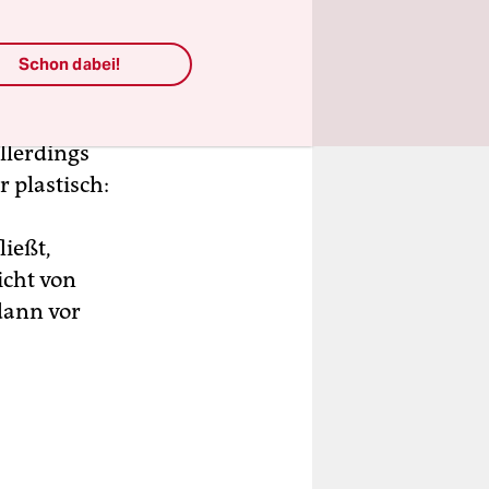
arlament
haushalt
Schon dabei!
llerdings
r plastisch:
ließt,
icht von
dann vor