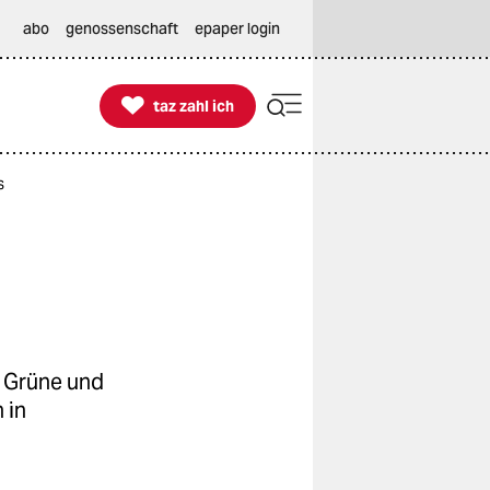
abo
genossenschaft
epaper login

taz zahl ich
taz zahl ich
s
. Grüne und
 in