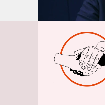
epaper login
Aus 
Glaubt man
Zeitalter 
Investition
Wohnungsba
für die Me
gebe es in 