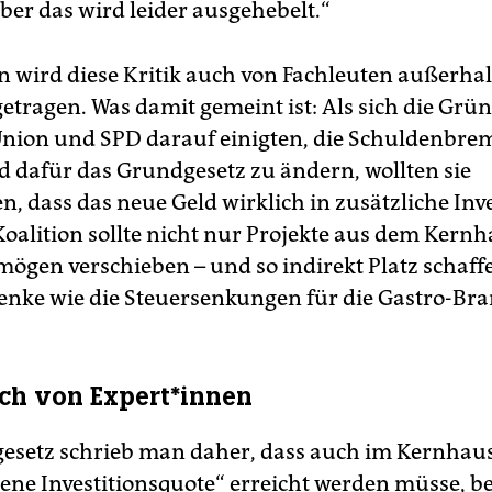
ber das wird leider ausgehebelt.“
n wird diese Kritik auch von Fachleuten außerhal
getragen. Was damit gemeint ist: Als sich die Grü
nion und SPD darauf einigten, die Schuldenbre
d dafür das Grundgesetz zu ändern, wollten sie
en, dass das neue Geld wirklich in zusätzliche Inv
 Koalition sollte nicht nur Projekte aus dem Kernh
ögen verschieben – und so indirekt Platz schaff
nke wie die Steuersenkungen für die Gastro-Bra
ch von Ex­per­t*in­nen
esetz schrieb man daher, dass auch im Kernhaus
ne Investitionsquote“ erreicht werden müsse, be