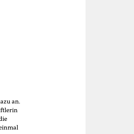
azu an.
ftlerin
die
 einmal