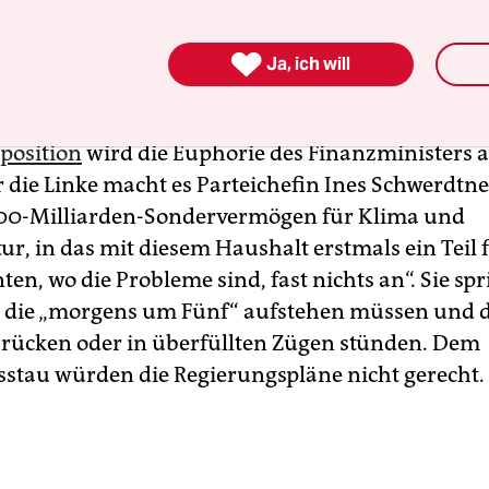
 sagt der SPD-Politiker. Kurz darauf stimmt das P
hrheit der schwarz-roten Koalition dem Bundes

Ja, ich will
.
position
wird die Euphorie des Finanzministers a
r die Linke macht es Parteichefin Ines Schwerdtne
00-Milliarden-Sondervermögen für Klima und
ur, in das mit diesem Haushalt erstmals ein Teil f
n, wo die Probleme sind, fast nichts an“. Sie spr
 die „morgens um Fünf“ aufstehen müssen und 
ücken oder in überfüllten Zügen stünden. Dem
nsstau würden die Regierungspläne nicht gerecht.