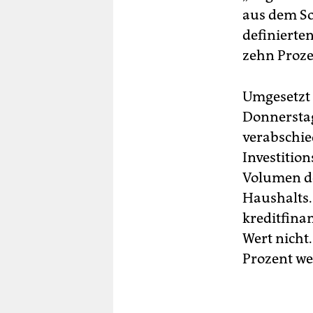
aus dem So
definierte
zehn Proze
Umgesetzt 
Donnersta
verabschie
Investitio
Volumen de
Haushalts.
kreditfina
Wert nicht
Prozent wer