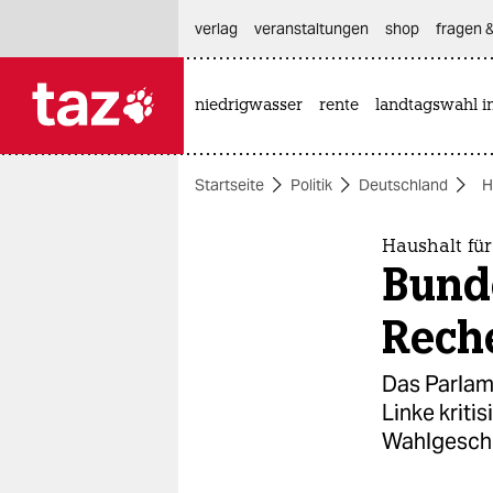
hautnavigation anspringen
hauptinhalt anspringen
footer anspringen
verlag
veranstaltungen
shop
fragen &
niedrigwasser
rente
landtagswahl i

taz zahl ich
taz zahl ich
Startseite
Politik
Deutschland
H
themen
politik
Haushalt für
Bunde
öko
Rech
gesellschaft
Das Parlam
kultur
Linke kritis
Wahlgesch
sport