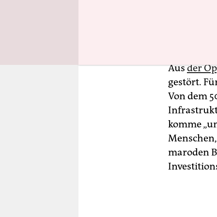
noch nie“,
mit der Me
für 2025 zu
Aus
der Op
gestört. Fü
Von dem 5
Infrastrukt
komme „unte
Menschen,
maroden Br
Investitio