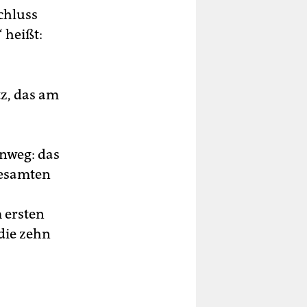
chluss
 heißt:
tz, das am
enweg: das
gesamten
 ersten
die zehn