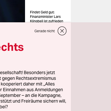
Findet Geld gut:
Finanzminister Lars
Klingbeil ist zufrieden
mit dem Haushalt
Foto: Carsten
Gerade nicht
Koall/dpa
echts
esellschaft! Besonders jetzt
 neues
rt gegen Rechtsextremismus
 „massiven“
z kooperiert daher mit „Alles
len
ller Einnahmen aus Anmeldungen
 richtig
. September – an die Kampagne,
rstützt und Freiräume sichern will,
ereich
bei?
s gab es