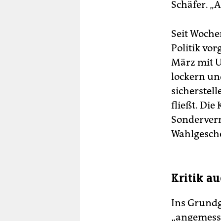
Schäfer. „A
Seit Woche
Politik vor
März mit U
lockern un
sicherstell
fließt. Die
Sonderverm
Wahlgesche
Kritik au
Ins Grundg
„angemesse