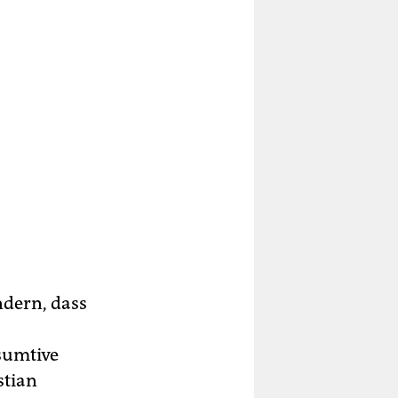
ndern, dass
sumtive
stian