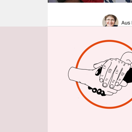
epaper login
Aus 
Am Ende se
„Stabilität
Kanzlerkan
Inhaltlich
CDU machen
Rolle des S
auch an di
Für Laschet
drei Kanz­l