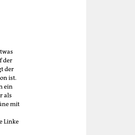
etwas
 der
gt der
on ist.
n ein
r als
rüne mit
e Linke