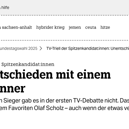
 hilfe
n sachsen-anhalt
hybrider krieg
jemen
ceuta
hitze
undestagswahl 2025
TV-Triell der Spit­zen­kan­di­da­t:innen: Unent
 Spit­zen­kan­di­da­t:innen
tschieden mit einem
nner
n Sieger gab es in der ersten TV-Debatte nicht. Da
dem Favoriten Olaf Scholz – auch wenn der etwas v