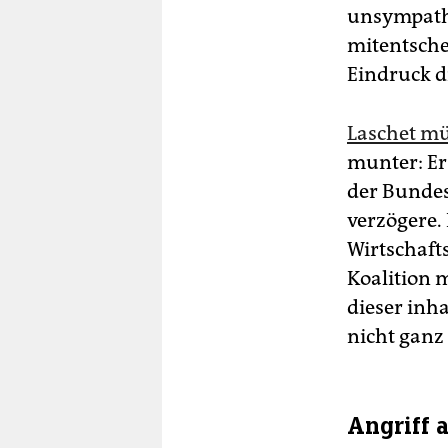
unsympathi
mitentsche
Eindruck di
Laschet mü
munter: Er 
der Bundes
verzögere.
Wirtschaft
Koalition 
dieser inha
nicht ganz 
Angriff 