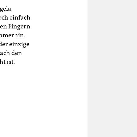
gela
och einfach
den Fingern
Immerhin.
der einzige
nach den
t ist.