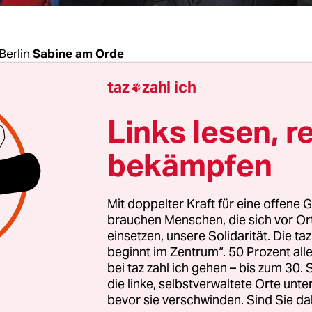
Berlin
Sabine am Orde
taz
zahl ich

tzt Armin Laschet auf den Klassiker der Union. Er
Links lesen, r
 und Verlässlichkeit“ in schwierigen Zeiten, sagt d
didat in seinem Schlussstatement beim Fernsehtr
bekämpfen
e Gründe, warum man in vier Wochen sein Kreuz 
 soll, führt Laschet da nicht mehr an. Sein Prob
Mit doppelter Kraft für eine offene G
taatsmannes, der in der Kontinuität der Kanzlerin
brauchen Menschen, die sich vor O
esem Abend längst SPD-Mann Olaf Scholz besetzt
einsetzen, unsere Solidarität. Die ta
beginnt im Zentrum“. 50 Prozent a
bei taz zahl ich gehen – bis zum 30
 geht es in der ersten der insgesamt drei TV-Deb
die linke, selbstverwaltete Orte unte
er­kan­di­da­t:in­nen am Sonntagabend um alles: Se
bevor sie verschwinden. Sind Sie da