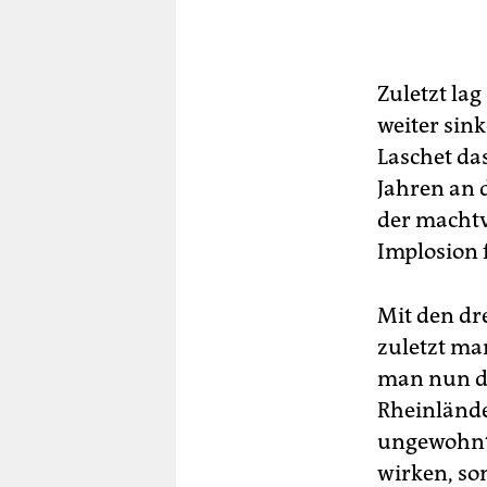
Zuletzt lag
weiter sink
Laschet da
Jahren an 
der macht
Implosion 
Mit den dr
zuletzt ma
man nun di
Rheinländer
ungewohnte
wirken, so