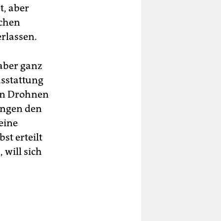
t, aber
ichen
erlassen.
 aber ganz
usstattung
ten Drohnen
ungen den
eine
st erteilt
 will sich