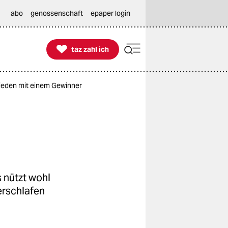
abo
genossenschaft
epaper login

taz zahl ich
taz zahl ich
schieden mit einem Gewinner
s nützt wohl
erschlafen