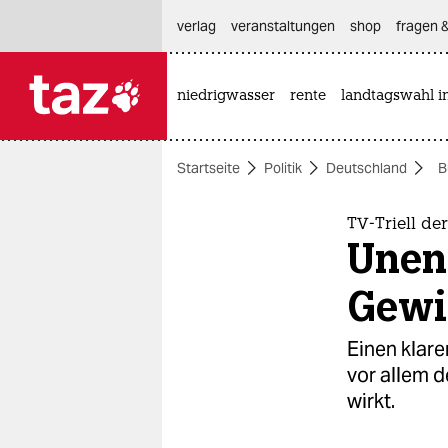
hautnavigation anspringen
hauptinhalt anspringen
footer anspringen
verlag
veranstaltungen
shop
fragen &
niedrigwasser
rente
landtagswahl i

taz zahl ich
taz zahl ich
Startseite
Politik
Deutschland
B
themen
politik
TV-Triell der
Unen
öko
Gewi
gesellschaft
Einen klare
kultur
vor allem 
wirkt.
sport