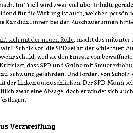
sch. Im Triell wird zwar viel über Inhalte gerede
idend für die Wirkung ist auch, welchen persönl
e Kan­di­da­t:in­nen bei den Zu­schaue­r:in­nen hint
ht sich mit der neuen Rolle
, macht das mitunter
wirft Scholz vor, die SPD sei an der schlechten A
wehr schuld, weil sie den Einsatz von bewaffne
 Kritisiert, dass SPD und Grüne mit Steuererhöh
saufschwung gefährden. Und fordert von Scholz, 
mit der Linken auszuschließen. Der SPD-Mann selb
ltlich zwar eine Absage, doch er windet sich auch,
festlegen.
aus Verzweiflung