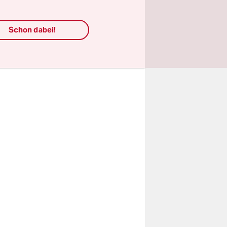
s nicht nur
inen
hat. Die
Schon dabei!
es Jahres