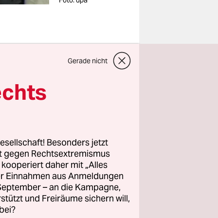
Foto: dpa
Gerade nicht
 stehe für
echts
er
iell.
bei der
lem: Die
esellschaft! Besonders jetzt
 steht, hat
rt gegen Rechtsextremismus
.
z kooperiert daher mit „Alles
ller Einnahmen aus Anmeldungen
. September – an die Kampagne,
atten der
rstützt und Freiräume sichern will,
ine
bei?