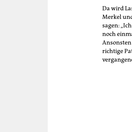
Da wird La
Merkel und
sagen: „Ich
noch einma
Ansonsten 
richtige P
vergangene