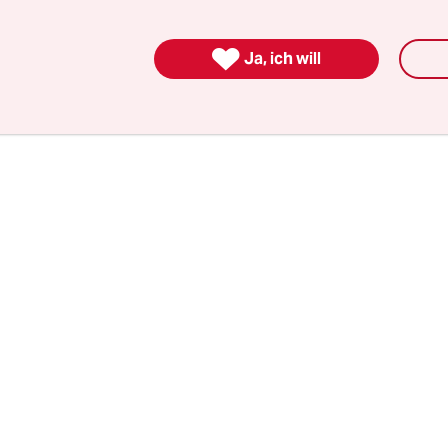
en Umfragewerte sind desaströs, woran allerding
lbst, sondern auch CSU-Chef Markus Söder mit se

n Querschlägen aus München gehörigen Anteil 
Ja, ich will
t in den Umfragen immer weiter ab, seit Anfang d
 Prozentpunkte eingebüßt.