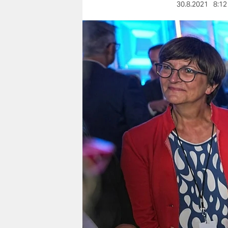
berlin
30.8.2021
8:12
nord
wahrheit
verlag
verlag
veranstaltungen
shop
fragen & hilfe
unterstützen
abo
genossenschaft