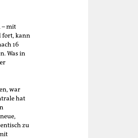
 – mit
 fort, kann
nach 16
n. Was in
er
en, war
trale hat
en
 neue,
hentisch zu
mit