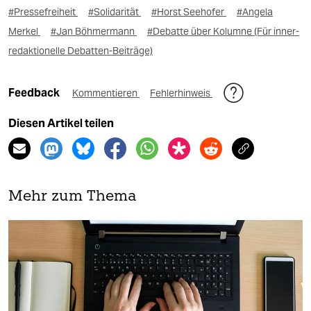
#Pressefreiheit
#Solidarität
#Horst Seehofer
#Angela
Merkel
#Jan Böhmermann
#Debatte über Kolumne (Für inner-
redaktionelle Debatten-Beiträge)
Feedback
Kommentieren
Fehlerhinweis
Diesen Artikel teilen
Mehr zum Thema