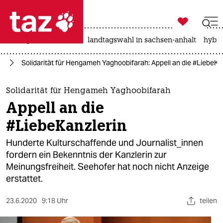

taz zahl ich
niedrigwasser
rente
landtagswahl in sachsen-anhalt
hybri

taz zahl ich
it
Solidarität für Hengameh Yaghoobifarah: Appell an die #LiebeKa
taz zahl ich
themen
Solidarität für Hengameh Yaghoobifarah
Appell an die
politik
#LiebeKanzlerin
öko
Hunderte Kulturschaffende und Journalist_innen
fordern ein Bekenntnis der Kanzlerin zur
gesellschaft
Meinungsfreiheit. Seehofer hat noch nicht Anzeige
erstattet.
kultur
sport
23.6.2020
9:18 Uhr
teilen