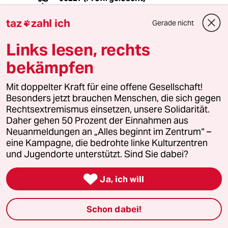
23.06.2020
,
11:22 Uhr
taz
zahl ich
Gerade nicht

@Kartöfellchen:
Nach beträchtlichen Mengen
Links lesen, rechts
pauschaler Abwertung und
angreifender Hetze darf die AfD noch
bekämpfen
zur Wahl stehen oder z.B. die Axel
Springer SE auch noch ganz legal
Mit doppelter Kraft für eine offene Gesellschaft!
weiter publizieren. Das hat auch seine
Besonders jetzt brauchen Menschen, die sich gegen
Richtigkeit.
Rechtsextremismus einsetzen, unsere Solidarität.
Daher gehen 50 Prozent der Einnahmen aus
Heißt nicht das Widerspruch und
Neuanmeldungen an „Alles beginnt im Zentrum“ –
Kritik nicht angemessen sind nur weil
eine Kampagne, die bedrohte linke Kulturzentren
Vater Staat sich mit der Verbotskeule
und Jugendorte unterstützt. Sind Sie dabei?
raushält.

Ja, ich will
Kartöfellchen
Schon dabei!
23.06.2020
,
11:45 Uhr
@06227 (Profil gelöscht):