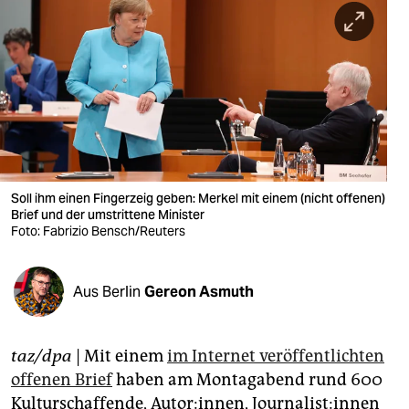
berlin
nord
wahrheit
verlag
verlag
veranstaltungen
Soll ihm einen Fingerzeig geben: Merkel mit einem (nicht offenen)
Brief und der umstrittene Minister
shop
Foto: Fabrizio Bensch/Reuters
fragen & hilfe
Aus Berlin
Gereon Asmuth
unterstützen
abo
taz/dpa
| Mit einem
im Internet veröffentlichten
genossenschaft
offenen Brief
haben am Montagabend rund 600
Kulturschaffende, Autor:innen, Journalist:innen