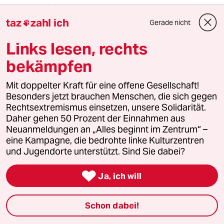
Ulrich Haussmann
UH
14.01.2023
,
17:39 Uhr
taz
zahl ich
Gerade nicht

Es bliebe zu hoffen, dass dann AFD auf 4,9,
Links lesen, rechts
Linke 4,9 und Sahra/rotbraun 4,9 % erreichen.
bekämpfen
Mit doppelter Kraft für eine offene Gesellschaft!
Eric Manneschmidt
EM
Besonders jetzt brauchen Menschen, die sich gegen
15.01.2023
,
00:00 Uhr
Rechtsextremismus einsetzen, unsere Solidarität.
@Ulrich Haussmann:
Daher gehen 50 Prozent der Einnahmen aus
Etwas merkwürdiges
Neuanmeldungen an „Alles beginnt im Zentrum“ –
Demokratieverständnis, oder? Die
eine Kampagne, die bedrohte linke Kulturzentren
maximal nicht-repräsentative
und Jugendorte unterstützt. Sind Sie dabei?
Demokratie.
Mal abgesehen davon, dass

Ja, ich will
Verfassungsfeinde wie die AfD mit
4,9% immer noch ganz kräftig von
der Parteienfinanzierung profitieren
Schon dabei!
würden, was ich ihnen ausdrücklich