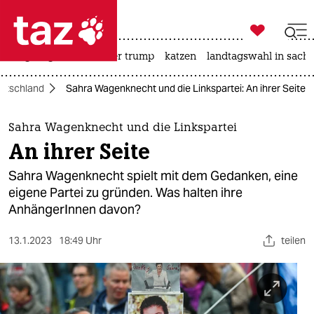

taz zahl ich
bergsteigen
usa unter trump
katzen
landtagswahl in sachs

taz zahl ich
utschland
Sahra Wagenknecht und die Linkspartei: An ihrer Seite
taz zahl ich
themen
Sahra Wagenknecht und die Linkspartei
An ihrer Seite
politik
Sahra Wagenknecht spielt mit dem Gedanken, eine
öko
eigene Partei zu gründen. Was halten ihre
AnhängerInnen davon?
gesellschaft
13.1.2023
18:49 Uhr
teilen
kultur
sport