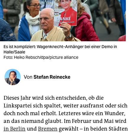
berlin
nord
wahrheit
verlag
Es ist kompliziert: Wagenknecht-Anhänger bei einer Demo in
verlag
Halle/Saale
Foto: Heiko Rebsch/dpa/picture alliance
veranstaltungen
shop
Von
Stefan Reinecke
fragen & hilfe
Dieses Jahr wird sich entscheiden, ob die
unterstützen
Linkspartei sich spaltet, weiter ausfranst oder sich
abo
doch noch mal erholt. Letzteres wäre ein Wunder,
an das niemand glaubt. Im Februar und Mai wird
genossenschaft
in Berlin
und
Bremen
gewählt – in beiden Städten