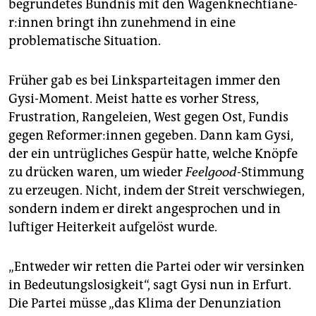
begründetes Bündnis mit den Wa­gen­knech­tia­ne­
r:in­nen bringt ihn zunehmend in eine
problematische Situation.
Früher gab es bei Linksparteitagen immer den
Gysi-Moment. Meist hatte es vorher Stress,
Frustration, Rangeleien, West gegen Ost, Fundis
gegen Re­for­me­r:in­nen gegeben. Dann kam Gysi,
der ein untrügliches Gespür hatte, welche Knöpfe
zu drücken waren, um wieder
Feelgood
-Stimmung
zu erzeugen. Nicht, indem der Streit verschwiegen,
sondern indem er direkt angesprochen und in
luftiger Heiterkeit aufgelöst wurde.
„Entweder wir retten die Partei oder wir versinken
in Bedeutungslosigkeit“, sagt Gysi nun in Erfurt.
Die Partei müsse „das Klima der Denunziation