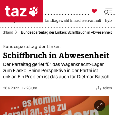

taz zahl ich
niedrigwasser
rente
landtagswahl in sachsen-anhalt
hybri

taz zahl ich
schland
Bundesparteitag der Linken: Schiffbruch in Abwesenheit
taz zahl ich
themen
Bundesparteitag der Linken
Schiffbruch in Abwesenheit
politik
Der Parteitag geriet für das Wagenknecht-Lager
öko
zum Fiasko. Seine Perspektive in der Partei ist
unklar. Ein Problem ist das auch für Dietmar Batsch.
gesellschaft
26.6.2022
17:28 Uhr
teilen
kultur
sport