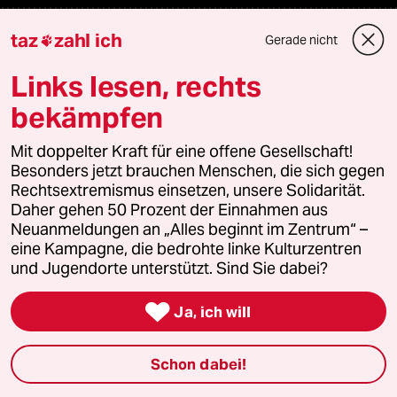
taz
zahl ich
Themen
Gerade nicht

Links lesen, rechts
Niedrigwasser
bekämpfen
Rente
Mit doppelter Kraft für eine offene Gesellschaft!
Besonders jetzt brauchen Menschen, die sich gegen
Landtagswahl in Sachsen-Anhalt
Rechtsextremismus einsetzen, unsere Solidarität.
Daher gehen 50 Prozent der Einnahmen aus
Hybrider Krieg
Neuanmeldungen an „Alles beginnt im Zentrum“ –
eine Kampagne, die bedrohte linke Kulturzentren
Jemen
und Jugendorte unterstützt. Sind Sie dabei?

Ceuta
Ja, ich will
Hitze
Schon dabei!