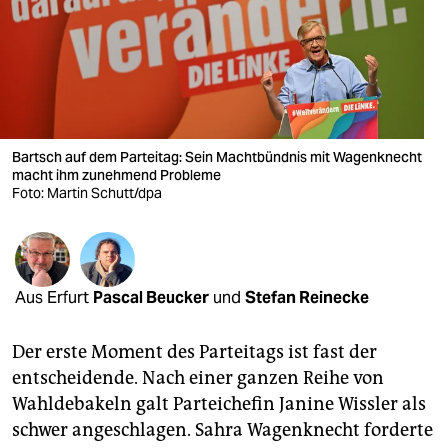
berlin
nord
wahrheit
verlag
Bartsch auf dem Parteitag: Sein Machtbündnis mit Wagenknecht
macht ihm zunehmend Probleme
verlag
Foto: Martin Schutt/dpa
veranstaltungen
shop
fragen & hilfe
Aus Erfurt
Pascal Beucker
und
Stefan Reinecke
unterstützen
Der erste Moment des Parteitags ist fast der
abo
entscheidende. Nach einer ganzen Reihe von
Wahldebakeln galt Parteichefin Janine Wissler als
genossenschaft
schwer angeschlagen. Sahra Wagenknecht forderte