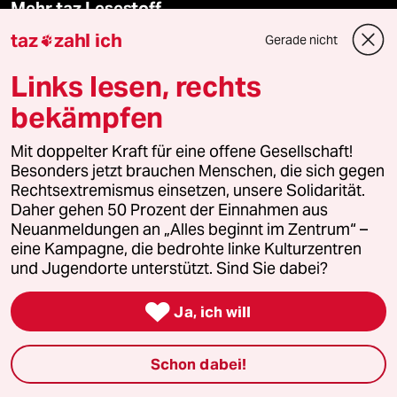
Mehr taz Lesestoff
taz
zahl ich
Gerade nicht

taz Blogs
Links lesen, rechts
bekämpfen
taz FUTURZWEI
Mit doppelter Kraft für eine offene Gesellschaft!
Le Monde diplomatique
Besonders jetzt brauchen Menschen, die sich gegen
Rechtsextremismus einsetzen, unsere Solidarität.
taz Archiv
Daher gehen 50 Prozent der Einnahmen aus
Neuanmeldungen an „Alles beginnt im Zentrum“ –
eine Kampagne, die bedrohte linke Kulturzentren
und Jugendorte unterstützt. Sind Sie dabei?
Mehr taz Angebote

Ja, ich will
Reisen
Schon dabei!
Kantine