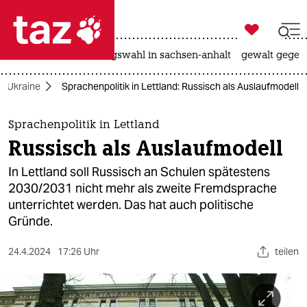

taz zahl ich
hitze
surfen
landtagswahl in sachsen-anhalt
gewalt gegen

taz zahl ich
er Ukraine
Sprachenpolitik in Lettland: Russisch als Auslaufmodell
taz zahl ich
themen
Sprachenpolitik in Lettland
Russisch als Auslaufmodell
politik
In Lettland soll Russisch an Schulen spätestens
öko
2030/2031 nicht mehr als zweite Fremdsprache
unterrichtet werden. Das hat auch politische
gesellschaft
Gründe.
kultur
24.4.2024
17:26 Uhr
teilen
sport