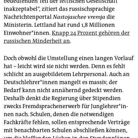
bedeutenden Teil der lettischen Gesellschaft
inakzeptabel“, zitiert das russischsprachige
Nachrichtenportal
Nastojaschee vremja
die
Ministerin. Lettland hat rund 1,8 Millionen
Einwohner*innen.
Knapp 24 Prozent gehören der
russischen Minderheit an
.
Doch obwohl die Umstellung einen langen Vorlauf
hat – leicht wird sie nicht werden. Denn es fehlt
schlicht an ausgebildetem Lehrpersonal. Auch an
Deutsch­leh­re­r*in­nen mangelt es massiv, der
Bedarf kann nicht annähernd gedeckt werden.
Deshalb denkt die Regierung über Stipendien
zwecks Fremdsprachenerwerb für Jung­leh­re­r*in­
nen nach. Schulen, denen die notwendigen
Fachkräfte fehlen, sollen entsprechende Verträge
mit benachbarten Schulen abschließen können,