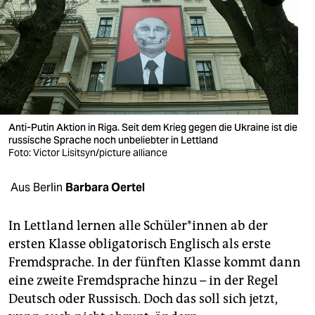
berlin
nord
wahrheit
verlag
verlag
Anti-Putin Aktion in Riga. Seit dem Krieg gegen die Ukraine ist die
russische Sprache noch unbeliebter in Lettland
veranstaltungen
Foto: Victor Lisitsyn/picture alliance
shop
Aus Berlin
Barbara Oertel
fragen & hilfe
In Lettland lernen alle Schü­le­r*in­nen ab der
unterstützen
ersten Klasse obligatorisch Englisch als erste
Fremdsprache. In der fünften Klasse kommt dann
abo
eine zweite Fremdsprache hinzu – in der Regel
genossenschaft
Deutsch oder Russisch. Doch das soll sich jetzt,