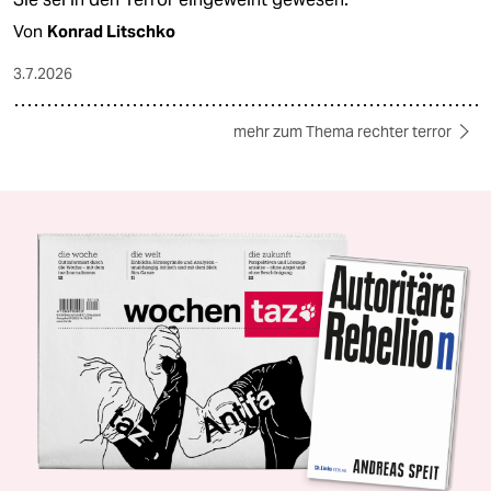
Von
Konrad Litschko
3.7.2026
mehr zum Thema rechter terror