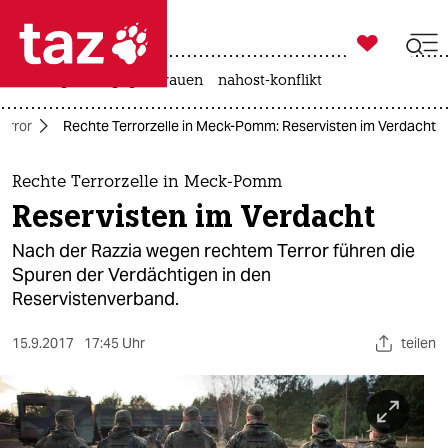

taz zahl ich
hitze
gewalt gegen frauen
nahost-konflikt

taz zahl ich
error
Rechte Terrorzelle in Meck-Pomm: Reservisten im Verdacht
taz zahl ich
themen
Rechte Terrorzelle in Meck-Pomm
Reservisten im Verdacht
politik
Nach der Razzia wegen rechtem Terror führen die
öko
Spuren der Verdächtigen in den
Reservistenverband.
gesellschaft
15.9.2017
17:45 Uhr
teilen
kultur
sport