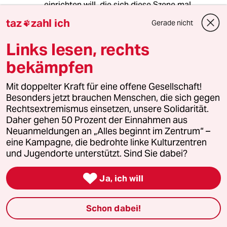
einrichten will, die sich diese Szene mal
genauer anschaut."
taz
zahl ich
Gerade nicht

Es wäre ja nicht der erste CDU-Innenminister,
Links lesen, rechts
der auf dem rechten Auge blind ist. Bei linken
Demonstranten wird der Notstand ausgerufen
bekämpfen
und werden Panzer aufgefahren, bei rechten
Terroristen wird eine Arbeitsgruppe
Mit doppelter Kraft für eine offene Gesellschaft!
eingerichtet.
Besonders jetzt brauchen Menschen, die sich gegen
Rechtsextremismus einsetzen, unsere Solidarität.
Daher gehen 50 Prozent der Einnahmen aus
Neuanmeldungen an „Alles beginnt im Zentrum“ –
kditd
K
eine Kampagne, die bedrohte linke Kulturzentren
15.09.2017
,
21:58 Uhr
und Jugendorte unterstützt. Sind Sie dabei?
@Dorian Müller:

So ist es. Bei einer linken
Ja, ich will
Suppenküche tauchen 2
Hundertschaften auf. Bei
Schon dabei!
rechtsextremen
Bundeswehroffizieren zieht man die