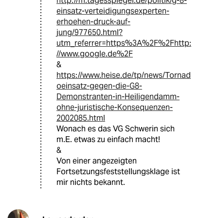
http://m.tagesspiegel.de/politik/g-8-
einsatz-verteidigungsexperten-
erhoehen-druck-auf-
jung/977650.html?
utm_referrer=https%3A%2F%2Fhttp:
//www.google.de%2F
&
https://www.heise.de/tp/news/Tornad
oeinsatz-gegen-die-G8-
Demonstranten-in-Heiligendamm-
ohne-juristische-Konsequenzen-
2002085.html
Wonach es das VG Schwerin sich
m.E. etwas zu einfach macht!
&
Von einer angezeigten
Fortsetzungsfeststellungsklage ist
mir nichts bekannt.