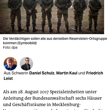
berlin
nord
wahrheit
verlag
Die Verdächtigen sollen alle aus derselben Reservisten-Ortsgruppe
verlag
kommen (Symbolbild)
Foto: dpa
veranstaltungen
shop
fragen & hilfe
Aus Schwerin
Daniel Schulz
,
Martin Kaul
und
Friedrich
Leist
unterstützen
Als am 28. August 2017 Spezialeinheiten unter
abo
Anleitung der Bundesanwaltschaft sechs Häuser
genossenschaft
und Geschäftsräume in Mecklenburg-