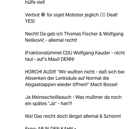
hülfe viel!
Verbot 🛑 für sojet Mobster jeglich 🧑‍⚖️ Deal!
YES!
Necht! Da geb ich Thomas Fischer & Wolfgang
Nešković - allemal recht!
(Fraktionslümmel CDU Wolfgang Kauder - nicht
faul - auf‘s Maul! DENN!
HORCH! AUDI!! “Wir wußten nicht - daß sich bei
Absenken der Lenksäule auf Normal die
Abgasklappen wieder öffnen!“ Mach Bosse!
Ja Meinescheißeauch - Was mußmer da noch
ein spätes “Ja“ - han?!
Nix! Das reicht doch längst allemal & Schonn!
Ergo: AB IN DEN KAHN •