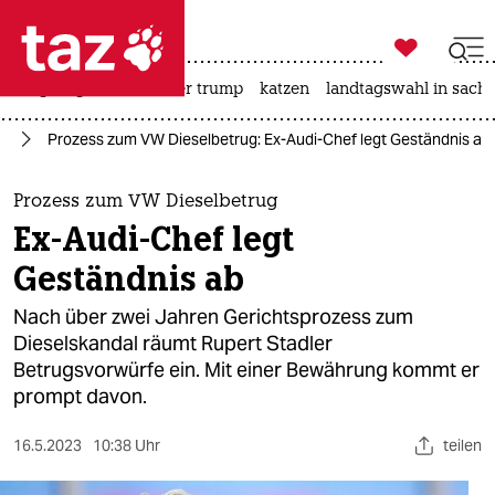

taz zahl ich
bergsteigen
usa unter trump
katzen
landtagswahl in sachs

taz zahl ich
ie
Prozess zum VW Dieselbetrug: Ex-Audi-Chef legt Geständnis ab
taz zahl ich
themen
Prozess zum VW Dieselbetrug
Ex-Audi-Chef legt
politik
Geständnis ab
öko
Nach über zwei Jahren Gerichtsprozess zum
Dieselskandal räumt Rupert Stadler
gesellschaft
Betrugsvorwürfe ein. Mit einer Bewährung kommt er
prompt davon.
kultur
sport
16.5.2023
10:38 Uhr
teilen