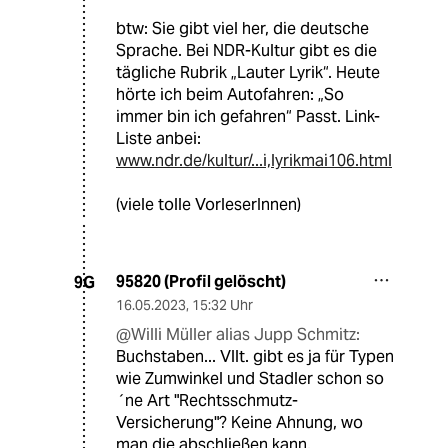
btw: Sie gibt viel her, die deutsche
Sprache. Bei NDR-Kultur gibt es die
tägliche Rubrik „Lauter Lyrik“. Heute
hörte ich beim Autofahren: „So
immer bin ich gefahren“ Passt. Link-
Liste anbei:
www.ndr.de/kultur/...i,lyrikmai106.html
(viele tolle VorleserInnen)
95820 (Profil gelöscht)
9G
16.05.2023
,
15:32 Uhr
@Willi Müller alias Jupp Schmitz:
Buchstaben... Vllt. gibt es ja für Typen
wie Zumwinkel und Stadler schon so
´ne Art "Rechtsschmutz-
Versicherung"? Keine Ahnung, wo
man die abschließen kann.