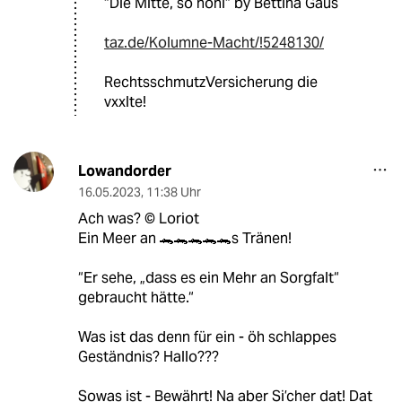
“Die Mitte, so hohl“ by Bettina Gaus
taz.de/Kolumne-Macht/!5248130/
RechtsschmutzVersicherung die
vxxlte!
Lowandorder
16.05.2023
,
11:38 Uhr
Ach was? ©️ Loriot
Ein Meer an 🐊🐊🐊🐊🐊s Tränen!
“Er sehe, „dass es ein Mehr an Sorgfalt“
gebraucht hätte.“
Was ist das denn für ein - öh schlappes
Geständnis? Hallo???
Sowas ist - Bewährt! Na aber Si’cher dat! Dat