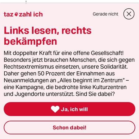
Mit “Öffentliche Belange - Privat
taz
zahl ich
erledigen!“ Newahr Normal
Gerade nicht

Ja wie? Klüngel? “Frauman kennt
Links lesen, rechts
sich!
bekämpfen
Frauman hilft sich!“
Mit doppelter Kraft für eine offene Gesellschaft!
kurz - Öffentlich ist ja noch nicht
Besonders jetzt brauchen Menschen, die sich gegen
gerafft!
Rechtsextremismus einsetzen, unsere Solidarität.
Daher gehen 50 Prozent der Einnahmen aus
Sitzt du erst bei Gerd Mutti et al.
Neuanmeldungen an „Alles beginnt im Zentrum“ –
eine Kampagne, die bedrohte linke Kulturzentren
In Bonn Berlin Davos - auffem Schoß
und Jugendorte unterstützt. Sind Sie dabei?
(Isses umgekehrt? Ooch nich

verkehrt!)
Ja, ich will
Hastes doch teflonmäßig echt
Schon dabei!
geschafft!