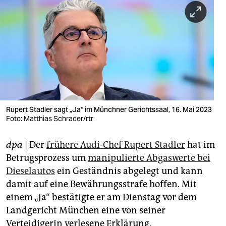
berlin
nord
wahrheit
verlag
verlag
veranstaltungen
Rupert Stadler sagt „Ja“ im Münchner Gerichtssaal, 16. Mai 2023
Foto: Matthias Schrader/rtr
shop
dpa
| Der
frühere Audi-Chef Rupert Stadler
hat im
fragen & hilfe
Betrugsprozess um
manipulierte Abgaswerte bei
unterstützen
Dieselautos
ein Geständnis abgelegt und kann
damit auf eine Bewährungsstrafe hoffen. Mit
abo
einem „Ja“ bestätigte er am Dienstag vor dem
genossenschaft
Landgericht München eine von seiner
Verteidigerin verlesene Erklärung.