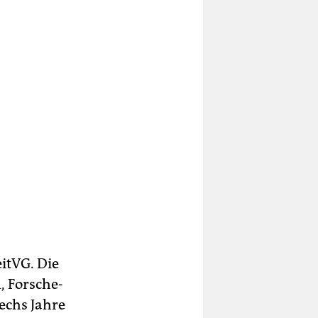
itVG. Die
 For­sche­
sechs Jahre