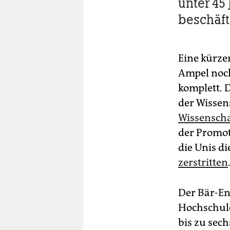
unter 45 
beschäft
Eine kürze
Ampel noch
komplett. 
der Wissen
Wissenscha
der Promot
die Unis d
zerstritten
Der Bär-Ent
Hochschulen
bis zu sec