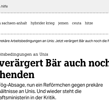
 hilfe
n sachsen-anhalt
hybrider krieg
jemen
ceuta
hitze
rekäre Arbeitsbedingungen an Unis: Jetzt verärgert Bär auch noch die 
eitsbedingungen an Unis
 verärgert Bär auch noc
che­nden
afög-Absage, nun ein Reförmchen gegen prekäre
ältnisse an Unis. Und wieder steht die
tsministerin in der Kritik.