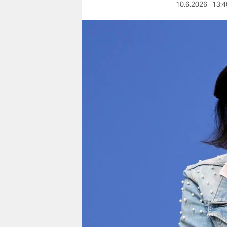
berlin
10.6.2026
13:4
nord
wahrheit
verlag
verlag
veranstaltungen
shop
fragen & hilfe
unterstützen
abo
genossenschaft