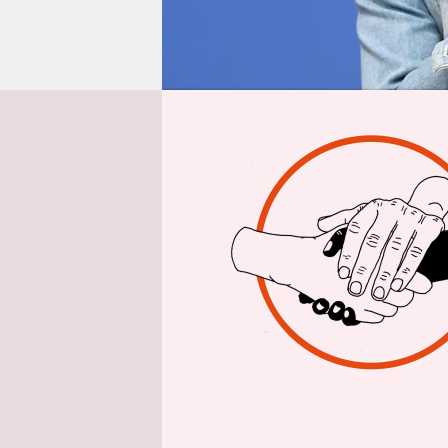
epaper login
Von
Dorothee B
Bundesfors
Erhöhungen
Verspreche
und SPD ei
verabschie