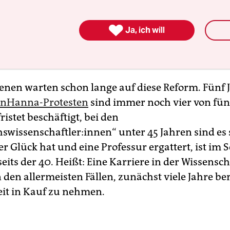
e realistischerweise nicht mehr zu halten sein 
m hat mittlerweile einen Referentenentwurf vorge

Ja, ich will
nden Dienstag können Fachverbände und
ftliche Einrichtungen dazu Stellung nehmen.
fenen warten schon lange auf diese Reform. Fünf 
inHanna-Protesten
sind immer noch vier von fünf
fristet beschäftigt, bei den
wissenschaftler:innen“ unter 45 Jahren sind es 
r Glück hat und eine Professur ergattert, ist im S
seits der 40. Heißt: Eine Karriere in der Wissensch
 den allermeisten Fällen, zunächst viele Jahre be
it in Kauf zu nehmen.