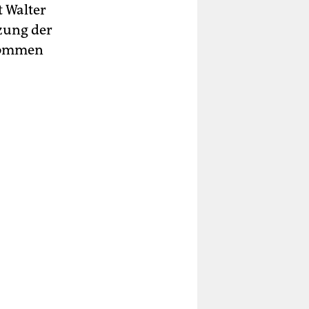
t Walter
rzung der
enommen