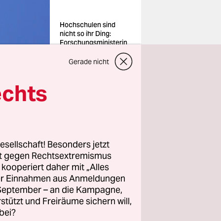
Hochschulen sind
nicht so ihr Ding:
Forschungsministerin
Dorothee Bär
Foto: Breuel
Gerade nicht
Bild/imago
echts
esellschaft! Besonders jetzt
 da hat die
rt gegen Rechtsextremismus
nten
z kooperiert daher mit „Alles
en
ller Einnahmen aus Anmeldungen
. September – an die Kampagne,
llten Union
rstützt und Freiräume sichern will,
Hochschulen
bei?
n