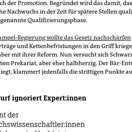
ch der Promotion. Begründet wird das damit, das
e Nachwuchs in der Zeit für spätere Stellen quali
sogenannte Qualifizierungsphase.
Ampel-Regierung wollte das Gesetz nachschärfen
rträge und Kettenbefristungen in den Griff kriege
 aber mit ihrer Reform. Nun versucht sich Schwar
en Prekariat, aber eher halbherzig. Der Bär-Ent
liegt, klammert jedenfalls die strittigen Punkte au
rf ignoriert Ex­per­t:in­nen
nt der
hswissenschaftler:innen