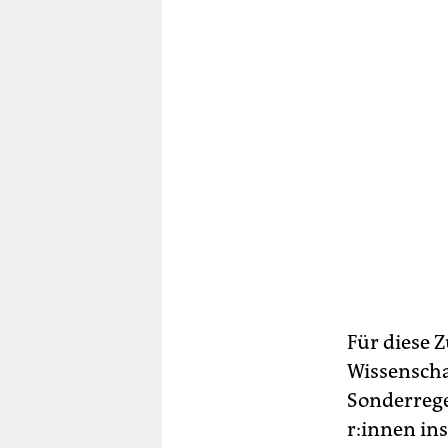
Für diese Z
Wissenscha
Sonderrege
r:in­nen
ins