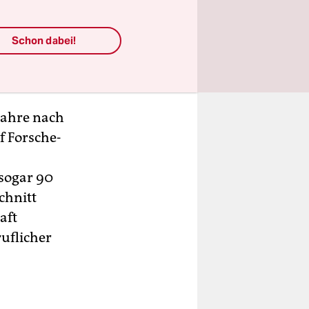
wird: Bärs
legt. Bis
Schon dabei!
Jahre nach
 For­sche­
sogar 90
chnitt
aft
ruflicher