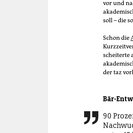
vor und na
akademisch
soll
– die 
Schon die
Kurzzeitve
scheiterte
akademisch
der taz vor
Bär-Entwu
90 Proze

Nachwuc