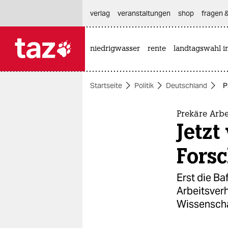
hautnavigation anspringen
hauptinhalt anspringen
footer anspringen
verlag
veranstaltungen
shop
fragen &
niedrigwasser
rente
landtagswahl i

taz zahl ich
taz zahl ich
Startseite
Politik
Deutschland
P
themen
politik
Prekäre Arb
Jetzt
öko
For­s
gesellschaft
Erst die B
kultur
Arbeitsverh
Wissenschaf
sport