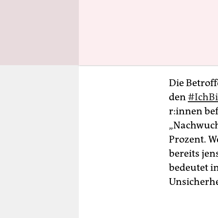
Sommerpaus
Ministeriu
zum komme
wissenscha
Die Betrof
den
#IchB
r:in­nen be
„Nachwuchs
Prozent. We
bereits jen
bedeutet in
Unsicherhe