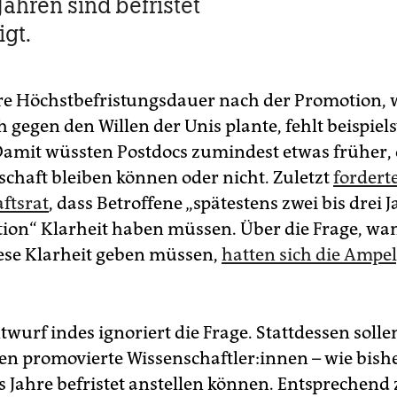
Jahren sind befristet
igt.
re Höchstbefristungsdauer nach der Promotion, wi
 gegen den Willen der Unis plante, fehlt beispiel
Damit wüssten Postdocs zumindest etwas früher, o
schaft bleiben können oder nicht. Zuletzt
fordert
ftsrat
, dass Betroffene „spätestens zwei bis drei 
ion“ Klarheit haben müssen. Über die Frage, w
iese Klarheit geben müssen,
hatten sich die Ampe
.
wurf indes ignoriert die Frage. Stattdessen solle
 promovierte Wis­sen­schaft­le­r:in­nen – wie bish
hs Jahre befristet anstellen können. Entsprechend