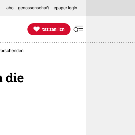
abo
genossenschaft
epaper login

taz zahl ich
taz zahl ich
For­sche­nden
h die