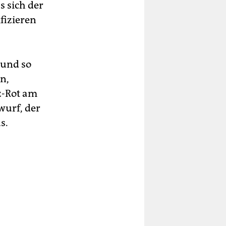
s sich der
fizieren
und so
n,
z-Rot am
wurf, der
s.