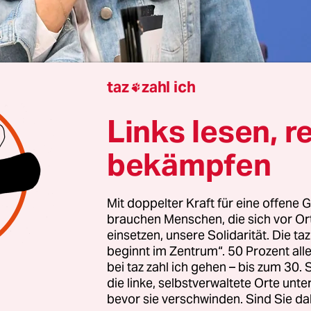
taz
zahl ich

Links lesen, r
Ralf Pauli
bekämpfen
Mit doppelter Kraft für eine offene G
är hat beinahe Wort gehalten. Nicht beim Bafög –
brauchen Menschen, die sich vor O
chungsministerin von der CSU gerade die
gepla
einsetzen, unsere Solidarität. Die ta
 wieder infrage gestellt
. Dafür bei einem ander
beginnt im Zentrum“. 50 Prozent a
bei taz zahl ich gehen – bis zum 30
n aus dem Koalitionsvertrag: Bis „Mitte 2026“ wo
die linke, selbstverwaltete Orte unte
ne Novelle für bessere Arbeitsbedingungen an 
bevor sie verschwinden. Sind Sie da
den. Auch wenn dieser Zeitplan mit der nahende