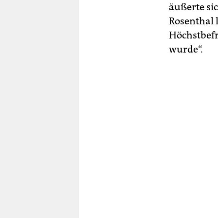
äußerte si
Rosenthal 
Höchstbef
wurde“.