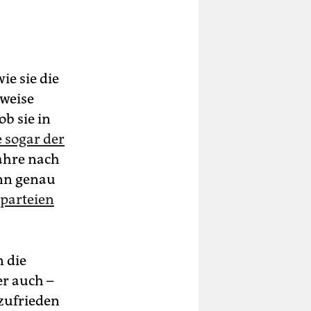
e sie die
sweise
b sie in
e sogar der
Jahre nach
ann genau
lparteien
n die
er auch –
 zufrieden