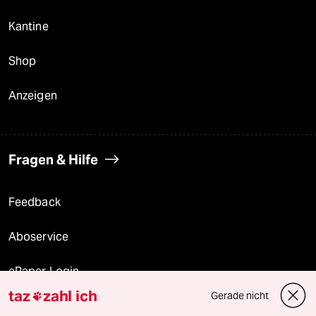
Kantine
Shop
Anzeigen
Fragen & Hilfe
Feedback
Aboservice
ePaper Login
taz
zahl ich
Gerade nicht

Downloads für Abonnierende