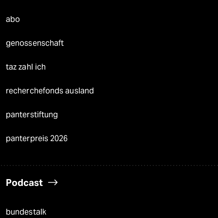
abo
genossenschaft
taz zahl ich
recherchefonds ausland
panterstiftung
panterpreis 2026
Podcast
bundestalk