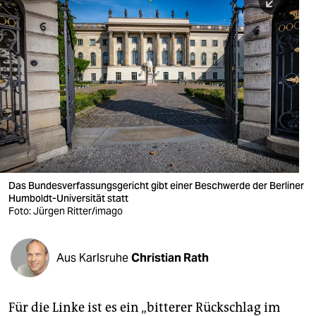
berlin
nord
wahrheit
verlag
verlag
veranstaltungen
shop
Das Bundesverfassungsgericht gibt einer Beschwerde der Berliner
Humboldt-Universität statt
fragen & hilfe
Foto: Jürgen Ritter/imago
unterstützen
Aus Karlsruhe
Christian Rath
abo
genossenschaft
Für die Linke ist es ein „bitterer Rückschlag im