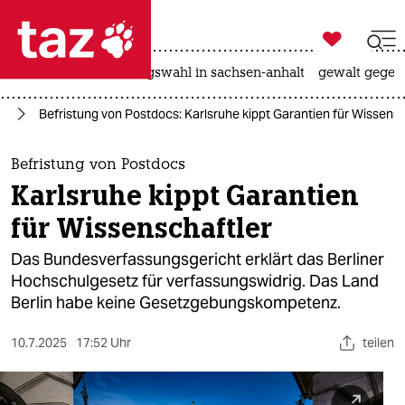

taz zahl ich
hitze
surfen
landtagswahl in sachsen-anhalt
gewalt gegen

taz zahl ich
in
Befristung von Postdocs: Karlsruhe kippt Garantien für Wissensc
taz zahl ich
themen
Befristung von Postdocs
Karlsruhe kippt Garantien
politik
für Wissenschaftler
öko
Das Bundesverfassungsgericht erklärt das Berliner
Hochschulgesetz für verfassungswidrig. Das Land
gesellschaft
Berlin habe keine Gesetzgebungskompetenz.
kultur
10.7.2025
17:52 Uhr
teilen
sport