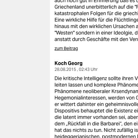
auch noch gut in Erinnerung daß es
Griechenland unerbitterlich auf die
katastrophalen Folgen für die griec
Eine wirkliche Hilfe für die Flüchtl
hinaus mit den wirklichen Ursachen 
"Westen" sondern in einer Ideolgie, d
anstatt durch Geschäfte mit den Ver
zum Beitrag
Koch Georg
28.08.2015 , 02:43 Uhr
Die kritische Intelligenz sollte ihr
leiten lassen und komplexe Phänomen
Phänomene neoliberaler Krsendynam
Hegemonialinteressen, werden von Ge
er wittert dahinter ein geheimnisvoll
Dispositivs behauptet die Existenz ei
die latent immer vorhanden sei, aber
dem „Rückfall in die Barbarei“, den e
hat das nichts zu tun. Nicht zufällig 
heideggerianischen, postmodernen 