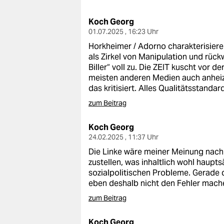
berlin
Koch Georg
nord
01.07.2025 , 16:23 Uhr
wahrheit
Horkheimer / Adorno charakterisiere
als Zirkel von Manipulation und rück
verlag
Biller“ voll zu. Die ZEIT kuscht vor d
meisten anderen Medien auch anheiz
verlag
das kritisiert. Alles Qualitätsstanda
zum Beitrag
veranstaltungen
shop
Koch Georg
24.02.2025 , 11:37 Uhr
fragen & hilfe
Die Linke wäre meiner Meinung nach 
zustellen, was inhaltlich wohl haupt
unterstützen
sozialpolitischen Probleme. Gerade d
eben deshalb nicht den Fehler mach
abo
zum Beitrag
genossenschaft
Koch Georg