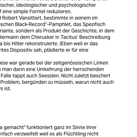
rischer, ideologischer und psychologischer
f eine simple Formel reduzieren.
rd Robert Vansittart, bestimmte in seinem im
tschen Black-Record“-Pamphlet, das Spezifisch
ariante, sondern als Produkt der Geschichte, in dem
Hermann dem Cherusker in Tacitus‘ Beschreibung
bis Hitler rekonstruierte. (Eben weil er das
tes Dispositiv sah, plädierte er für eine
These war gerade bei der zeitgenössischen Linken
kte man darin eine Umkehrung der herrschenden
alle tappt auch Seesslen. Nicht zuletzt beschert
 Problem, bergünden zu müsseln, warun nicht auch
s ist.
 gemacht" funktioniert ganz im Sinne ihrer
fach verzweifelt weil es als Flüchtling nicht