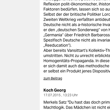
Reflexion polit-ökonomischer, ihisto
Faktoren bedürfen, lassen sich so au
Selbst der der britische Politker Lo
Zweiten Weltkrieg verfaßten antideu
Deutsche nicht als a-historische Inv
er den „deutschen Sonderweg“ von 
„Germania“ über Friedrich Barbarossa 
Spezifisch Deutsche nicht als invarian
„Reeducation“).
Aber bereits Vansittart’s Kollektiv-
umstritten. Nicht zu unrecht erblic
Homogenitäts-Propaganda. In diese F
er sich damit auch das methodische
er selbst ein Produkt jenes Dispositiv
zum Beitrag
Koch Georg
17.07.2015 , 13:23 Uhr
Merkels Satz "Du hast das doch prima
Machtlogik. Das Mädchen ist nicht ein