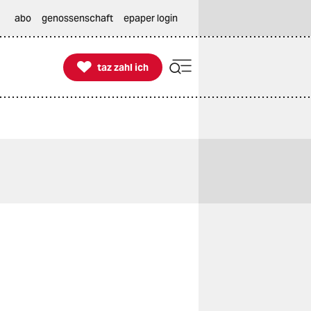
abo
genossenschaft
epaper login

taz zahl ich
taz zahl ich