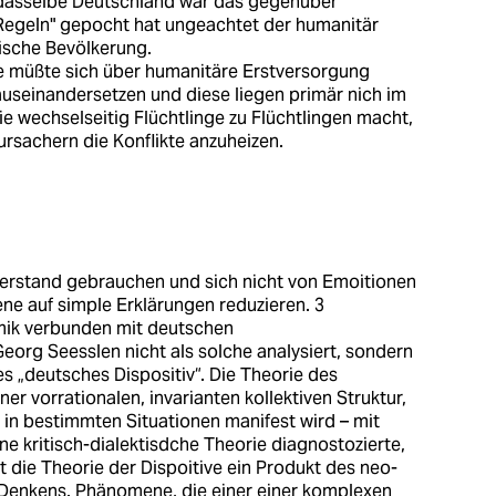
 dasselbe Deutschland war das gegenüber
 "Regeln" gepocht hat ungeachtet der humanitär
hische Bevölkerung.
inge müßte sich über humanitäre Erstversorgung
auseinandersetzen und diese liegen primär nich im
ie wechselseitig Flüchtlinge zu Flüchtlingen macht,
ursachern die Konflikte anzuheizen.
en Verstand gebrauchen und sich nicht von Emoitionen
e auf simple Erklärungen reduzieren. 3
ik verbunden mit deutschen
org Seesslen nicht als solche analysiert, sondern
es „deutsches Dispositiv“. Die Theorie des
ner vorrationalen, invarianten kollektiven Struktur,
 in bestimmten Situationen manifest wird – mit
ine kritisch-dialektisdche Theorie diagnostozierte,
ist die Theorie der Dispoitive ein Produkt des neo-
Denkens. Phänomene, die einer einer komplexen