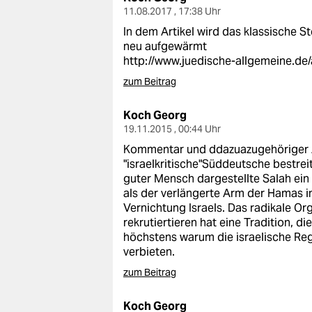
epaper login
11.08.2017 , 17:38 Uhr
In dem Artikel wird das klassische 
neu aufgewärmt
http://www.juedische-allgemeine.de/
zum Beitrag
Koch Georg
19.11.2015 , 00:44 Uhr
Kommentar und ddazuazugehöriger Ar
"israelkritische"Süddeutsche bestreit
guter Mensch dargestellte Salah ein r
als der verlängerte Arm der Hamas in I
Vernichtung Israels. Das radikale Or
rekrutiertieren hat eine Tradition, d
höchstens warum die israelische Reg
verbieten.
zum Beitrag
Koch Georg