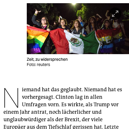
berlin
nord
wahrheit
verlag
verlag
Zeit, zu widersprechen
veranstaltungen
Foto: reuters
shop
N
fragen & hilfe
iemand hat das geglaubt. Niemand hat es
unterstützen
vorhergesagt. Clinton lag in allen
Umfragen vorn. Es wirkte, als Trump vor
abo
einem Jahr antrat, noch lächerlicher und
genossenschaft
unglaubwürdiger als der Brexit, der viele
Europäer aus dem Tiefschlaf gerissen hat. Letzte