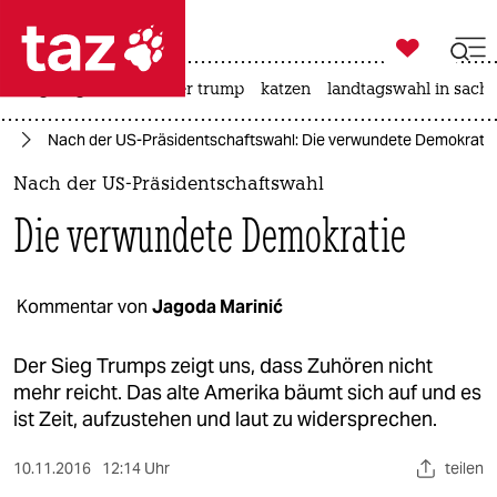

taz zahl ich
bergsteigen
usa unter trump
katzen
landtagswahl in sachs

taz zahl ich
mp
Nach der US-Präsidentschaftswahl: Die verwundete Demokratie
taz zahl ich
Nach der US-Präsidentschaftswahl
themen
Die verwundete Demokratie
politik
öko
Kommentar von
Jagoda Marinić
gesellschaft
Der Sieg Trumps zeigt uns, dass Zuhören nicht
mehr reicht. Das alte Amerika bäumt sich auf und es
kultur
ist Zeit, aufzustehen und laut zu widersprechen.
sport
10.11.2016
12:14 Uhr
teilen