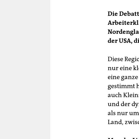
Die Debatt
Arbeiterkl
Nordenglan
der USA, d
Diese Regio
nur eine k
eine ganze
gestimmt h
auch Klein
und der dy
als nur um
Land, zwis