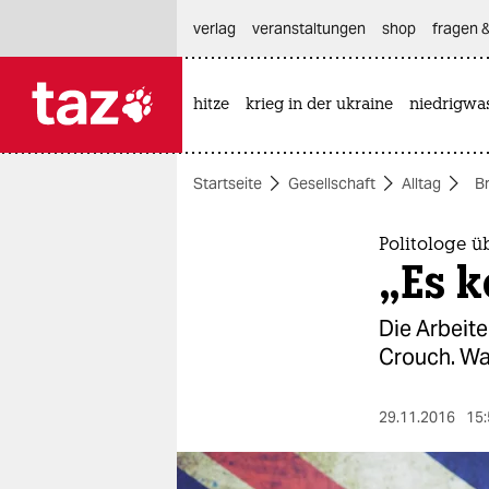
hautnavigation anspringen
hauptinhalt anspringen
footer anspringen
verlag
veranstaltungen
shop
fragen &
hitze
krieg in der ukraine
niedrigwa

taz zahl ich
taz zahl ich
Startseite
Gesellschaft
Alltag
Br
themen
politik
Politologe ü
„Es 
öko
Die Arbeite
gesellschaft
Crouch. Wa
kultur
29.11.2016
15:
sport