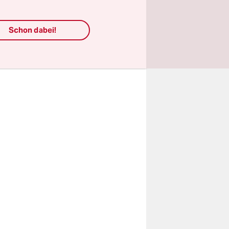
ser
s
Schon dabei!
ühren.