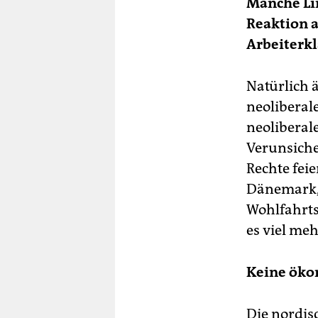
Manche Li
Reaktion a
Arbeiterkl
Natürlich 
neoliberale
neoliberal
Verunsiche
Rechte fei
Dänemark, 
Wohlfahrts
es viel me
Keine öko
Die nordis