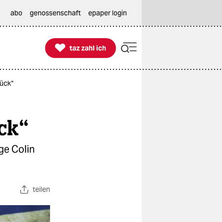
abo
genossenschaft
epaper login

taz zahl ich
taz zahl ich
rück“
ck“
oge Colin
teilen