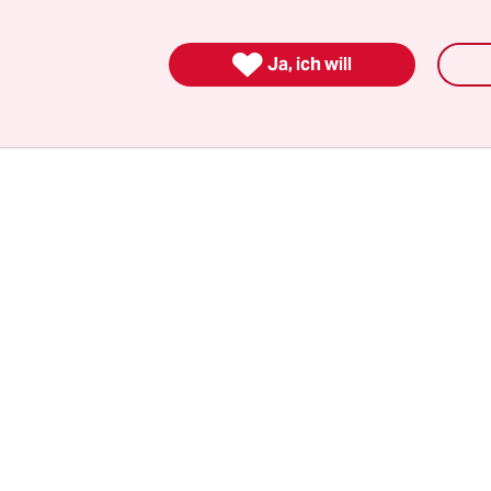
er andere Bewegungen auf den Plan ruft, die die
ndlichen Rechten entgegentreten, dann kann da

Ja, ich will
urchaus zu einer Erneuerung der Demokratie f