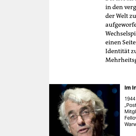
in den ver
der Welt z
aufgeworfe
Wechselspi
einen Seite
Identität z
Mehrheitsg
Im I
1944
„Post
Mitgl
Fello
Warw