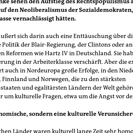
nke sehen den Aufstieg des Rechtspopulismus a
uf den Neoliberalismus der Sozialdemokraten, 
asse vernachlässigt hätten.
äußert sich darin auch eine Enttäuschung über di
 Politik der Blair-Regierung, der Clintons oder a
en Reformen wie Hartz IV in Deutschland. Sie ha
rung in der Arbeiterklasse verschärft. Aber die 
ert auch in Nordeuropa große Erfolge, in den Nie
Finnland und Norwegen, die zu den stärksten
staaten und egalitärsten Ländern der Welt gehör
hr um kulturelle Fragen, etwa um die Angst vor d
nomische, sondern eine kulturelle Verunsiche
chen Länder waren kulturell lange Zeit sehr homo