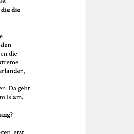
ls
die die
e
n den
ben die
extreme
derlanden,
en. Da geht
em Islam.
rung?
gen, erst