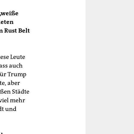
 „weiße
ieten
m Rust Belt
iese Leute
dass auch
für Trump
te, aber
oßen Städte
viel mehr
dt und