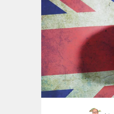
berlin
nord
wahrheit
verlag
verlag
veranstaltungen
shop
fragen & hilfe
unterstützen
abo
genossenschaft