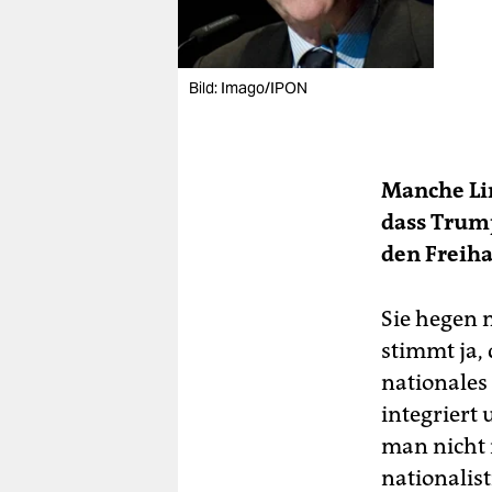
Bild: Imago/IPON
Manche Lin
dass Trump
den Freiha
Sie hegen 
stimmt ja,
nationales
integriert
man nicht
nationalis