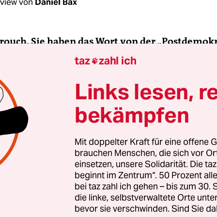
rview von
Daniel Bax
Crouch, Sie haben das Wort von der „Postdemok
er Entleerung der Politik durch ökonomische Z
taz
zahl ich

lichen Gesellschaften erleben wir nun den Aufs
tspopulismus. Ist das ein Aufstand gegen dies
Links lesen, r
ratie?
bekämpfen
ch:
Ja, auch wenn die fremdenfeindliche Rechte l
en Eliten“ spricht.
Mit doppelter Kraft für eine offene G
brauchen Menschen, die sich vor O
einsetzen, unsere Solidarität. Die ta
zu einer Wiederbelebung der Demokratie führe
beginnt im Zentrum“. 50 Prozent a
bei taz zahl ich gehen – bis zum 30
egungen gründen auf Gefühlen wie Wut, Hass un
die linke, selbstverwaltete Orte unte
bevor sie verschwinden. Sind Sie da
. Das ist destruktiv und kann die Demokratie nich