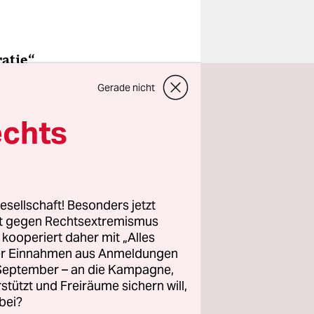
ratie“
wänge. In
Gerade nicht
tieg eines
e
echts
ieber von
esellschaft! Besonders jetzt
rt gegen Rechtsextremismus
z kooperiert daher mit „Alles
n?
ller Einnahmen aus Anmeldungen
. September – an die Kampagne,
d
rstützt und Freiräume sichern will,
bei?
t stärken.