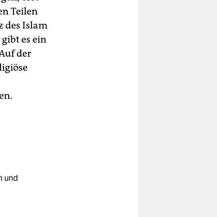
n Teilen
z des Islam
gibt es ein
Auf der
ligiöse
en.
n und