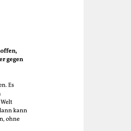
offen,
 er gegen
en. Es
n
 Welt
 dann kann
n, ohne