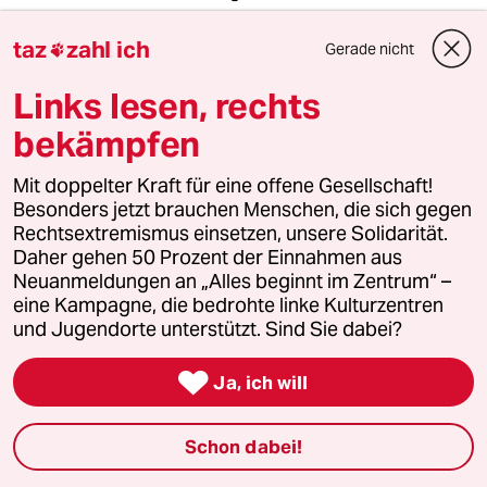
Zusätzlich wurden die Kandidaten Sabine
taz
zahl ich
Gerade nicht

Mairey und Saiqa Ali, die beide für Sitze im
Londoner Stadtbezirk Lambeth kandidieren,
Links lesen, rechts
am Donnerstag von der Metropolitan Police
bekämpfen
festgenommen – „unter dem Verdacht der
Aufstachelung zum rassistischen Hass online“,
eine Straftat gemäß dem britischen Public
Mit doppelter Kraft für eine offene Gesellschaft!
Order Act, wegen Online-Beiträgen.
Besonders jetzt brauchen Menschen, die sich gegen
Schade, dass Herr Bax dazu keine Zeilen findet.
Rechtsextremismus einsetzen, unsere Solidarität.
Daher gehen 50 Prozent der Einnahmen aus
Neuanmeldungen an „Alles beginnt im Zentrum“ –
eine Kampagne, die bedrohte linke Kulturzentren
Anna Bell
AB
und Jugendorte unterstützt. Sind Sie dabei?
18.05.2026
,
02:41 Uhr

Ja, ich will
@Pawel_ko:
Sie können von Herrn Bax halten was
sie wollen, aber warum thematisieren
Schon dabei!
Sie nicht antisemitische Angriffe auf
Herrn Polanski?