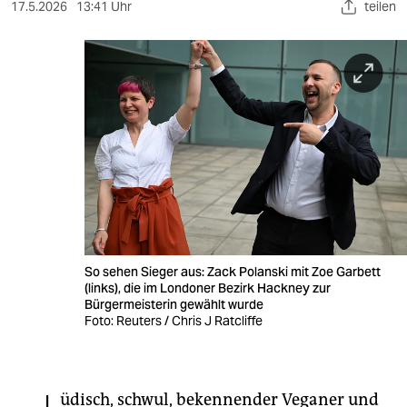
berlin
17.5.2026
13:41 Uhr
teilen
nord
wahrheit
verlag
verlag
veranstaltungen
shop
fragen & hilfe
So sehen Sieger aus: Zack Polanski mit Zoe Garbett
(links), die im Londoner Bezirk Hackney zur
unterstützen
Bürgermeisterin gewählt wurde
Foto: Reuters / Chris J Ratcliffe
abo
genossenschaft
üdisch, schwul, bekennender Veganer und