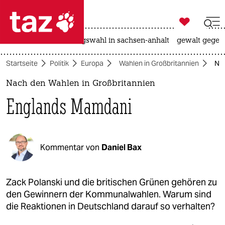

taz zahl ich
hitze
surfen
landtagswahl in sachsen-anhalt
gewalt gegen

taz zahl ich
Startseite
Politik
Europa
Wahlen in Großbritannien
Nac
taz zahl ich
Nach den Wahlen in Großbritannien
themen
Englands Mamdani
politik
öko
Kommentar von
Daniel Bax
gesellschaft
kultur
Zack Polanski und die britischen Grünen gehören zu
den Gewinnern der Kommunalwahlen. Warum sind
sport
die Reaktionen in Deutschland darauf so verhalten?