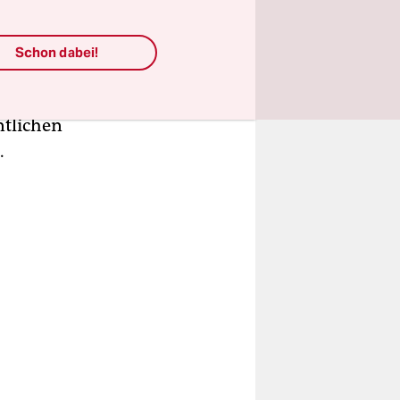
Schon dabei!
gie
i die Rede
ntlichen
.