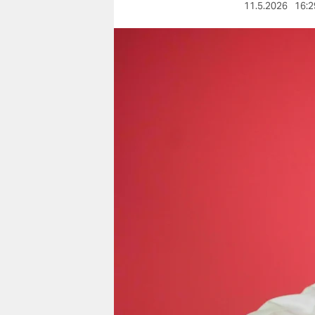
berlin
11.5.2026
16:2
nord
wahrheit
verlag
verlag
veranstaltungen
shop
fragen & hilfe
unterstützen
abo
genossenschaft