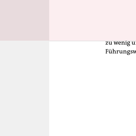
der verga
Nach der R
begrüße un
zu wenig u
Führungswe