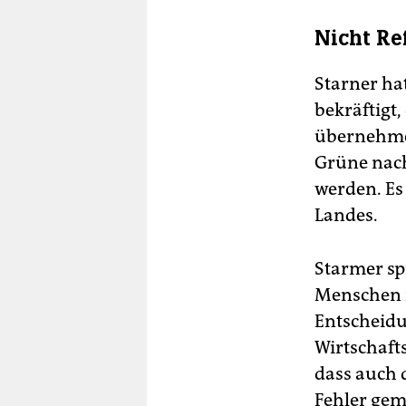
Nicht Re
Starner ha
bekräftigt
übernehme.
Grüne nach
werden. Es
Landes.
Starmer sp
Menschen n
Entscheidu
Wirtschaft
dass auch 
Fehler gem