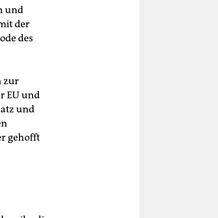
n und
mit der
ode des
n zur
ur EU und
latz und
en
r gehofft