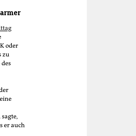
tarmer
ttag
e
UK oder
s zu
 des
der
seine
 sagte,
s er auch