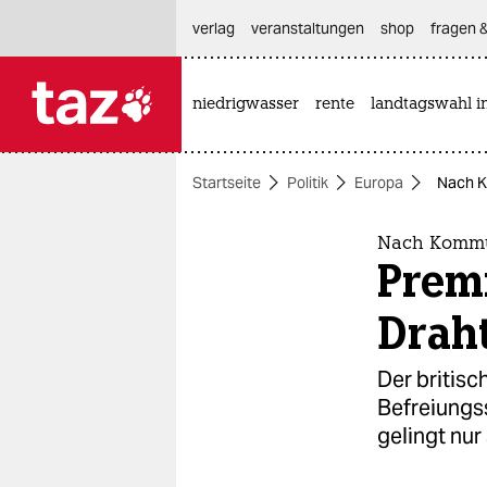
hautnavigation anspringen
hauptinhalt anspringen
footer anspringen
verlag
veranstaltungen
shop
fragen &
niedrigwasser
rente
landtagswahl i

taz zahl ich
taz zahl ich
Startseite
Politik
Europa
Nach K
themen
politik
Nach Kommu
Prem
öko
Draht
gesellschaft
Der britis
kultur
Befreiungs
gelingt nur
sport