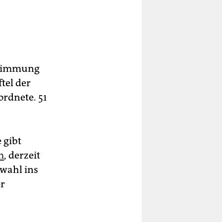
bstimmung
tel der
ordnete. 51
 gibt
m
, derzeit
wahl ins
er