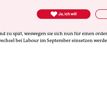
ngenen Woche abhängig machen würde.

Ja, ich will
ede sagte West, dass sie Starmers Ideen und Ener
d daher jetzt nicht die Kraftprobe suche. Doch se
nd zu spät, weswegen sie sich nun für einen orde
chsel bei Labour im September einsetzen werde