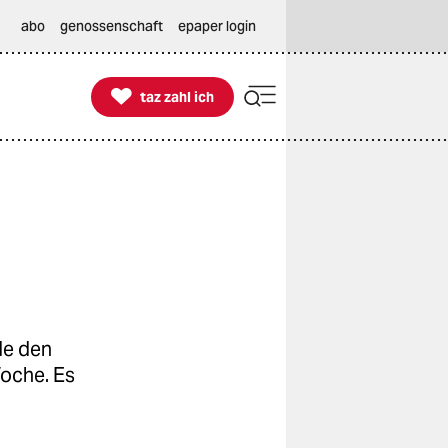
abo
genossenschaft
epaper login

taz zahl ich
taz zahl ich
de den
oche. Es