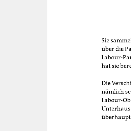
Sie sammel
über die P
Labour-Par
hat sie be
Die Versch
nämlich se
Labour-Obe
Unterhaus 
überhaupt 