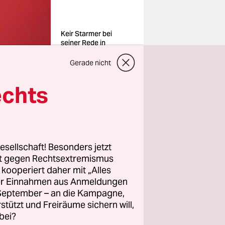
Keir Starmer bei
seiner Rede in
London am 11. Mai
Foto: James
Gerade nicht
Manning/ap
echts
esellschaft! Besonders jetzt
rin
rt gegen Rechtsextremismus
 gegen den
z kooperiert daher mit „Alles
teispitze
ller Einnahmen aus Anmeldungen
est hatte
. September – an die Kampagne,
rstützt und Freiräume sichern will,
t Spannung
bei?
hldebakel