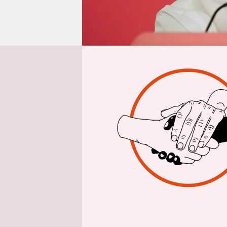
epaper login
Aus
Eine Atemp
Catherine 
britischen
androhte, 
am Sonntag
erwartete