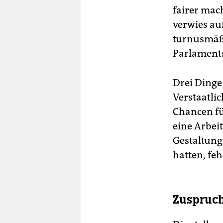
fairer mac
verwies au
turnusmäßi
Parlaments
Drei Dinge
Verstaatli
Chancen fü
eine Arbei
Gestaltung
hatten, feh
Zuspruch