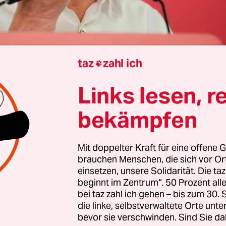
taz
zahl ich

Links lesen, r
 London
Daniel Zylbersztajn-Lewandowski
bekämpfen
Mit doppelter Kraft für eine offene G
ause für Keir Starmer? Die Labour-Hinterbänkle
brauchen Menschen, die sich vor O
West
, die am Wochenende eine Kampfkandidatur
einsetzen, unsere Solidarität. Die ta
 Premierminister Keir Starmer um die Labour-Par
beginnt im Zentrum“. 50 Prozent a
hat von diesem Vorhaben vorläufig abgelassen. W
bei taz zahl ich gehen – bis zum 30
die linke, selbstverwaltete Orte unte
 angekündigt, dass sie ihren Schritt von der mi
bevor sie verschwinden. Sind Sie da
n Rede Starmers am Montag nach dem Labour-Wa